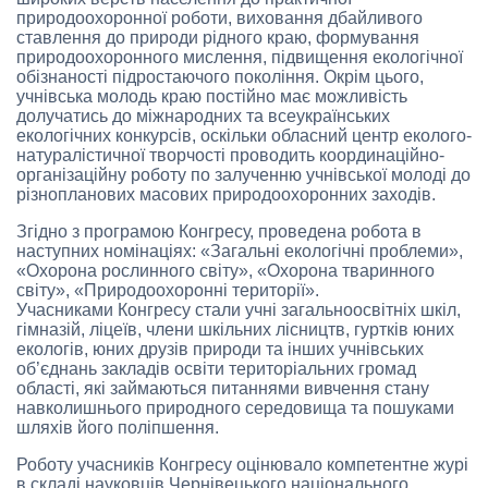
природоохоронної роботи, виховання дбайливого
ставлення до природи рідного краю, формування
природоохоронного мислення, підвищення екологічної
обізнаності підростаючого покоління. Окрім цього,
учнівська молодь краю постійно має можливість
долучатись до міжнародних та всеукраїнських
екологічних конкурсів, оскільки обласний центр еколого-
натуралістичної творчості проводить координаційно-
організаційну роботу по залученню учнівської молоді до
різнопланових масових природоохоронних заходів.
Згідно з програмою Конгресу, проведена робота в
наступних номінаціях: «Загальні екологічні проблеми»,
«Охорона рослинного світу», «Охорона тваринного
світу», «Природоохоронні території».
Учасниками Конгресу стали учні загальноосвітніх шкіл,
гімназій, ліцеїв, члени шкільних лісництв, гуртків юних
екологів, юних друзів природи та інших учнівських
об’єднань закладів освіти територіальних громад
області, які займаються питаннями вивчення стану
навколишнього природного середовища та пошуками
шляхів його поліпшення.
Роботу учасників Конгресу оцінювало компетентне журі
в складі науковців Чернівецького національного