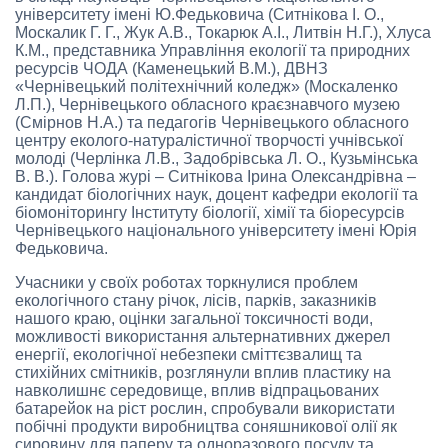
університету імені Ю.Федьковича (Ситнікова І. О.,
Москалик Г. Г., Жук А.В., Токарюк А.І., Литвін Н.Г.), Хлуса
К.М., представника Управління екології та природних
ресурсів ЧОДА (Каменецький В.М.), ДВНЗ
«Чернівецький політехнічний коледж» (Москаленко
Л.П.), Чернівецького обласного краєзнавчого музею
(Смірнов Н.А.) та педагогів Чернівецького обласного
центру еколого-натуралістичної творчості учнівської
молоді (Черлінка Л.В., Задобрівська Л. О., Кузьмінська
В. В.). Голова журі – Ситнікова Ірина Олександрівна –
кандидат біологічних наук, доцент кафедри екології та
біомоніторингу Інституту біології, хімії та біоресурсів
Чернівецького національного університету імені Юрія
Федьковича.
Учасники у своїх роботах торкнулися проблем
екологічного стану річок, лісів, парків, заказників
нашого краю, оцінки загальної токсичності води,
можливості використання альтернативних джерел
енергії, екологічної небезпеки сміттєзвалищ та
стихійних смітників, розглянули вплив пластику на
навколишнє середовище, вплив відпрацьованих
батарейок на ріст рослин, спробували використати
побічні продукти виробництва соняшникової олії як
сировину для паперу та одноразового посуду та