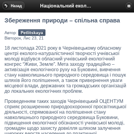
Національний еколого-натуралістичний центр
Назад
Збереження природи – спільна справа
Автор:
Petlitskaya
Вівторок, Лис 23, 21
18 листопада 2021 року в Чернівецькому обласному
центрі еколого-натуралістичної творчості учнівської
молоді відбувся обласний учнівський екологічний
конгрес “Живи, Земле”. Мета заходу традиційно –
активізація екологічного руху на Буковині, вивчення
стану навколишнього природного середовища і пошук
шляхів його поліпшення, а також привернення уваги
місцевої влади, державних та громадських організацій
до локальних екологічних проблем.
Проведенням таких заходів Чернівецький ОЦЕНТУМ
сприяє розширенню природоохоронної просвітницької
діяльності, спрямованої на поліпшення стану
навколишнього природного середовища Буковини,
підвищення екологічної обізнаності учнівської молоді,
громадян щодо захисту довкілля шляхом залучення
широких верств населення до практичної