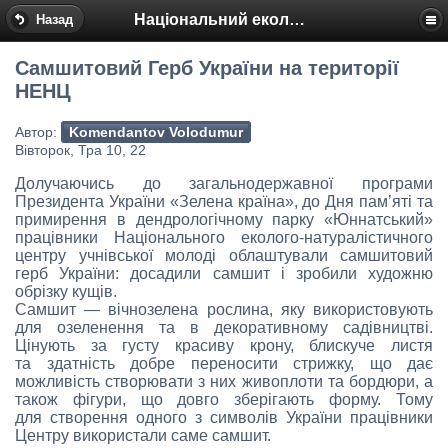
Національний еколого-натуралістичний центр
Назад
Самшитовий Герб України на території
НЕНЦ
Автор:
Komendantov Volodumur
Вівторок, Тра 10, 22
Долучаючись до загальнодержавної програми
Президента України «Зелена країна», до Дня пам’яті та
примирення в дендрологічному парку «Юннатський»
працівники Національного еколого-натуралістичного
центру учнівської молоді облаштували самшитовий
герб України: досадили самшит і зробили художню
обрізку кущів.
Самшит — вічнозелена рослина, яку використовують
для озеленення та в декоративному садівництві.
Цінують за густу красиву крону, блискуче листя
та здатність добре переносити стрижку, що дає
можливість створювати з них живоплоти та бордюри, а
також фігури, що довго зберігають форму. Тому
для створення одного з символів України працівники
Центру використали саме самшит.