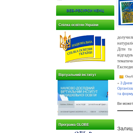
ВЕБ-РЕСУРСИ НЕНЦ
Спілка освітян України
долучили
натуралі
Діти та
відгаду
тематич
Експедиц
Віртуальний інститут
Опубл
«
З Днем 
Організа
та форму
Ви може
Програма GLOBE
Залиш