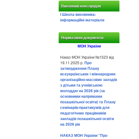
Виховний консорціум
І Школа виховника:
інформаційні матеріали
Нормативні документи
МОН України
Наказ МОН України №1523 від
19.11.2025 р.
Про
затвердження Плану
всеукраїнських і міжнародних
організаційно-масових заходів
з дітьми та учнівською
молоддю на 2026 рік (за
основними напрямами
позашкільної освіти) та Плану
семінарів-практикумів для
педагогічних працівників
закладів позашкільної освіти
на 2026 рік
НАКАЗ МОН України "Про