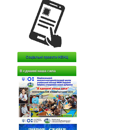
Соціальні проєкти НЕНЦ
В єднанні наша сила