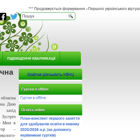
*** Продовжується формування «Першого українського віртуального гербарі
ПІДВИЩЕННЯ КВАЛІФІКАЦІЇ
ічна
Освітня діяльність НЕНЦ
Гуртки в offline
Гуртки в offline
 обласна
чена Дню
Освіта online
 захід
 Зустріч
План-конспект першого заняття
e Meet в
для здобувачів освіти в новому
2025/2026 н.р. (на допомогу
атор –
керівникам гуртків)
олого-