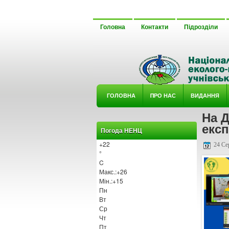
Головна
Контакти
Підрозділи
ГОЛОВНА
ΠРО НАС
ВИДАННЯ
На Д
У ГУРТ
експ
Погода НЕНЦ
+
22
24 Се
°
C
Макс.:
+
26
Мін.:
+
15
Пн
Вт
Ср
Чт
Пт