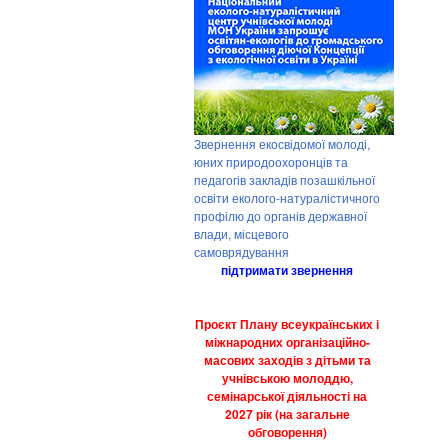
Звернення екосвідомої молоді,
юних природоохоронців та
педагогів закладів позашкільної
освіти еколого-натуралістичного
профілю до органів державної
влади, місцевого
самоврядування
підтримати звернення
Проєкт Плану всеукраїнських і
міжнародних організаційно-
масових заходів з дітьми та
учнівською молоддю,
семінарської діяльності на
2027 рік (на загальне
обговорення)