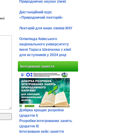
Природничих науках (new)
Дистанційний курс
«Природничий лекторій»
во)
Лекторій для юних хіміків КНУ
Олімпіада Київського
національного університету
імені Тараса Шевченка з хімії
для вступників у 2024 році
Інтегровані заняття
Добірка кращих розробок
(додаток І)
Розробки інтегрованих занять
(додаток ІІ)
Інтегроване кейс-заняття