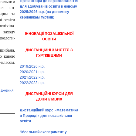
Презентація до першого заняття
тальним
для здобувачів освіти в новому
ся: в.о.
2025/2026 н.р. (на допомогу
ирна та
керівникам гуртків)
ї освіти
еніхіна.
 заходу
ІННОВАЦІЇ ПОЗАШКІЛЬНОЇ
екологи-
ОСВІТИ
ДИСТАНЦІЙНІ ЗАНЯТТЯ З
ошибана,
ГУРТКІВЦЯМИ
мо кавою
-класом.
2019/2020 н.р.
2020/2021 н.р.
2021/2022 н.р.
2022/2023 н.р.
лідження
ДИСТАНЦІЙНІ КУРСИ ДЛЯ
ДОПИТЛИВИХ
Дистанційний курс «Математика
в Природі» для позашкільної
освіти
Чѝсельний експеримент у