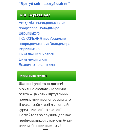
"Врятуй світ - сортуй сміття!"
АПН Вербицького
Академія природничих наук
професора Володимира
Вербицького
ПОЛОЖЕННЯ про Академію
природничих наук Володимира
Вербицького
Цикл лекцій з біології
Цикл лекцій з хімії
Безпечне позашкілля
Мобільна освіта
Шановні учні та педагоги!
Мобільна еколого-біологічна
освіта – це новий віртуальний
проект, який пропонує всім, хто
бажає, пройти мобільні онлайн-
курси з біології та екології.
Навчайтеся за зручним для вас
графіком, використовуючи будь-
який мобільний пристрій!