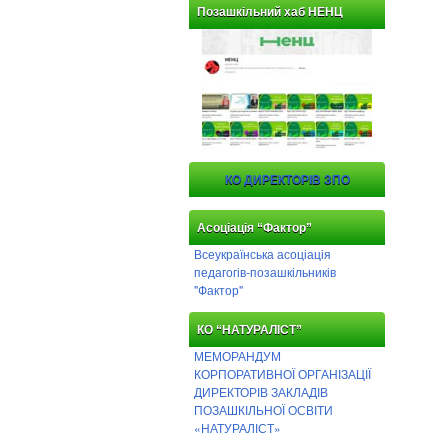
Позашкільний хаб НЕНЦ
КО ДИРЕКТОРІВ ЗПО
Асоціація “Фактор”
Всеукраїнська асоціація
педагогів-позашкільників
"Фактор"
КО “НАТУРАЛІСТ”
МЕМОРАНДУМ
КОРПОРАТИВНОЇ ОРГАНІЗАЦІЇ
ДИРЕКТОРІВ ЗАКЛАДІВ
ПОЗАШКІЛЬНОЇ ОСВІТИ
«НАТУРАЛІСТ»