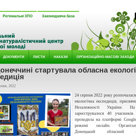
Регіональні ЗПО
Законодавча база
ДОКУМЕНТИ
ЛИСТИ
НАКАЗИ
ОРГАНІЗАЦІЙНО-МАСОВІ ЗАХОДИ
онеччині стартувала обласна еколог
едиція
рпня, 2022
24 серпня 2022 року розпочалася
екологічна експедиція, присвя
Незалежності України. На
зареєструвалося 40 учасників.
проходила на платформі Googl
режимі онлайн. Організ
Донецький обласний ек