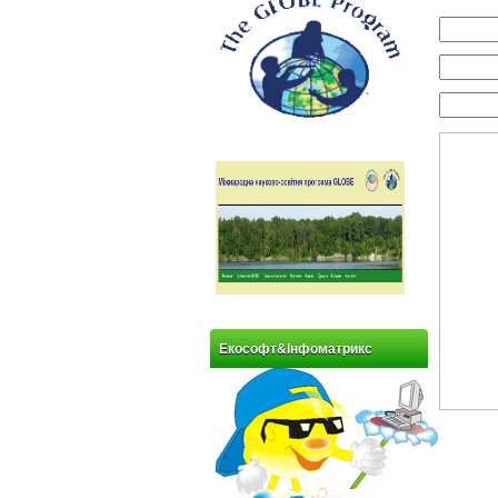
Екософт&Інфоматрикс