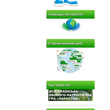
Олімпіада «DreamECO»
Е-сфера наукових ідей
Гра “Паросток”