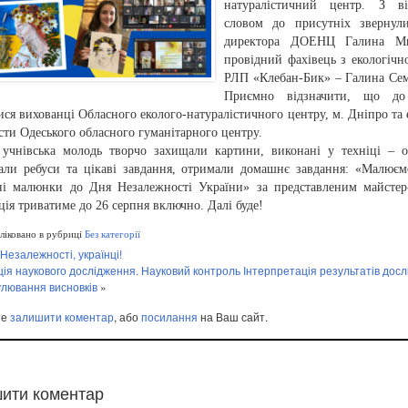
натуралістичний центр. З ві
словом до присутніх звернули
директора ДОЕНЦ Галина М
провідний фахівець з екологічно
РЛП «Клебан-Бик» – Галина Сем
Приємно відзначити, що до
ся вихованці Обласного еколого-натуралістичного центру, м. Дніпро та 
сти Одеського обласного гуманітарного центру.
 учнівська молодь творчо захищали картини, виконані у техніці – 
вали ребуси та цікаві завдання, отримали домашнє завдання: «Малює
ні малюнки до Дня Незалежності України» за представленим майстер
ія триватиме до 26 серпня включно. Далі буде!
іковано в рубриці
Без категорії
Незалежності, українці!
ція наукового дослідження. Науковий контроль Інтерпретація результатів дос
лювання висновків
»
те
залишити коментар
, або
посилання
на Ваш сайт.
ити коментар