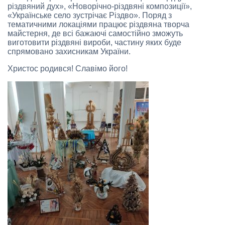
різдвяний дух», «Новорічно-різдвяні композиції»,
«Українське село зустрічає Різдво». Поряд з
тематичними локаціями працює різдвяна творча
майстерня, де всі бажаючі самостійно зможуть
виготовити різдвяні вироби, частину яких буде
спрямовано захисникам України.
Христос родився! Славімо його!