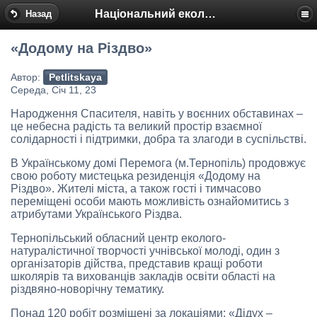
Національний еколого-натуралістичний центр
Назад
«Додому на Різдво»
Автор:
Petlitskaya
Середа, Січ 11, 23
Народження Спасителя, навіть у воєнних обставинах –
це небесна радість та великий простір взаємної
солідарності і підтримки, добра та злагоди в суспільстві.
В Українському домі Перемога (м.Тернопіль) продовжує
свою роботу мистецька резиденція «Додому на
Різдво». Жителі міста, а також гості і тимчасово
переміщені особи мають можливість ознайомитись з
атрибутами Українського Різдва.
Тернопільський обласний центр еколого-
натуралістичної творчості учнівської молоді, один з
організаторів дійства, представив кращі роботи
школярів та вихованців закладів освіти області на
різдвяно-новорічну тематику.
Понад 120 робіт розміщені за локаціями: «Дідух –