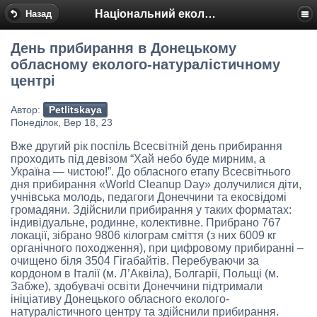
Національний еколого-натуралістичний центр
Назад
День прибирання в Донецькому
обласному еколого-натуралістичному
центрі
Автор:
Petlitskaya
Понеділок, Вер 18, 23
Вже другий рік поспіль Всесвітній день прибирання
проходить під девізом “Хай небо буде мирним, а
Україна — чистою!”. До обласного етапу Всесвітнього
дня прибирання «World Cleanup Day» долучилися діти,
учнівська молодь, педагоги Донеччини та екосвідомі
громадяни. Здійснили прибирання у таких форматах:
індивідуальне, родинне, колективне. Прибрано 767
локації, зібрано 9806 кілограм сміття (з них 6009 кг
органічного походження), при цифровому прибиранні –
очищено біля 3504 Гігабайтів. Перебуваючи за
кордоном в Італії (м. Л’Аквіла), Болгарії, Польщі (м.
Забже), здобувачі освіти Донеччини підтримали
ініціативу Донецького обласного еколого-
натуралістичного центру та здійснили прибирання.