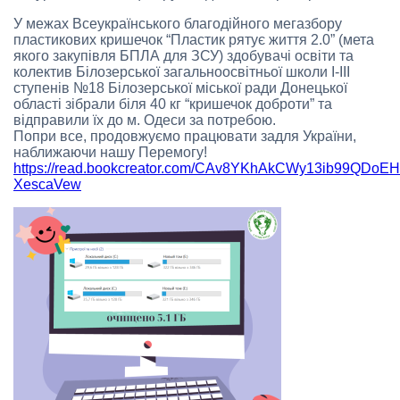
У межах Всеукраїнського благодійного мегазбору
пластикових кришечок “Пластик рятує життя 2.0” (мета
якого закупівля БПЛА для ЗСУ) здобувачі освіти та
колектив Білозерської загальноосвітньої школи І-ІІІ
ступенів №18 Білозерської міської ради Донецької
області зібрали біля 40 кг “кришечок доброти” та
відправили їх до м. Одеси за потребою.
Попри все, продовжуємо працювати задля України,
наближаючи нашу Перемогу!
https://read.bookcreator.com/CAv8YKhAkCWy13ib99QDoE
XescaVew