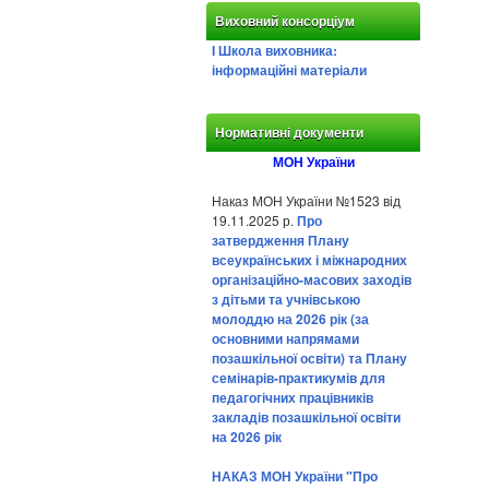
Виховний консорціум
І Школа виховника:
інформаційні матеріали
Нормативні документи
МОН України
Наказ МОН України №1523 від
19.11.2025 р.
Про
затвердження Плану
всеукраїнських і міжнародних
організаційно-масових заходів
з дітьми та учнівською
молоддю на 2026 рік (за
основними напрямами
позашкільної освіти) та Плану
семінарів-практикумів для
педагогічних працівників
закладів позашкільної освіти
на 2026 рік
НАКАЗ МОН України "Про