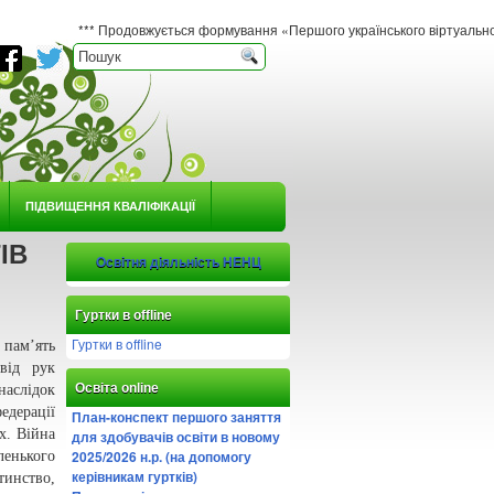
*** Продовжується формування «Першого українського віртуального гербарію ю
ПІДВИЩЕННЯ КВАЛІФІКАЦІЇ
ІВ
Освітня діяльність НЕНЦ
Гуртки в offline
Гуртки в offline
 пам’ять
 від рук
Освіта online
аслідок
едерації
План-конспект першого заняття
х. Війна
для здобувачів освіти в новому
2025/2026 н.р. (на допомогу
ленького
керівникам гуртків)
тинство,