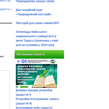
чився до
Природничих науках (new)
рументи
»
Дистанційний курс
«Природничий лекторій»
Лекторій для юних хіміків КНУ
Олімпіада Київського
національного університету
імені Тараса Шевченка з хімії
для вступників у 2024 році
Інтегровані заняття
во)
Добірка кращих розробок
(додаток І)
Розробки інтегрованих занять
(додаток ІІ)
Інтегроване кейс-заняття