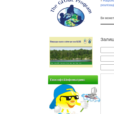
«
Націона
реалізац
Ви може
Залиш
Екософт&Інфоматрикс