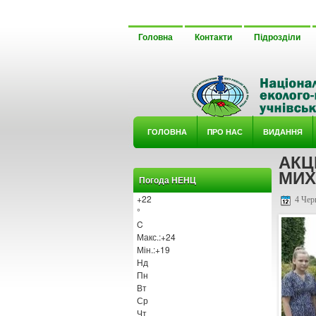
Головна
Контакти
Підрозділи
ГОЛОВНА
ΠРО НАС
ВИДАННЯ
АКЦ
У ГУРТ
МИХ
Погода НЕНЦ
+
22
4 Чер
°
C
Макс.:
+
24
Мін.:
+
19
Нд
Пн
Вт
Ср
Чт