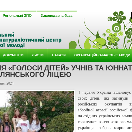
Регіональні ЗПО
Законодавча база
ДОКУМЕНТИ
ЛИСТИ
НАКАЗИ
ОРГАНІЗАЦІЙНО-МАСОВІ ЗАХОДИ
ІЯ «ГОЛОСИ ДІТЕЙ» УЧНІВ ТА ЮННАТ
ЛЯНСЬКОГО ЛІЦЕЮ
вня, 2024
4 червня Україна вшановує
своїх дітей, які загинули
російських окупантів вн
збройної агресії російської ф
на східних українських земля
торкнулася життя кожного ма
українця – забрала мирне ди