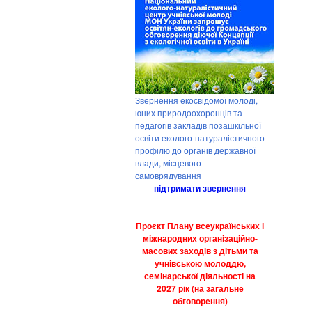
Звернення екосвідомої молоді,
юних природоохоронців та
педагогів закладів позашкільної
освіти еколого-натуралістичного
профілю до органів державної
влади, місцевого
самоврядування
підтримати звернення
Проєкт Плану всеукраїнських і
міжнародних організаційно-
масових заходів з дітьми та
учнівською молоддю,
семінарської діяльності на
2027 рік (на загальне
обговорення)