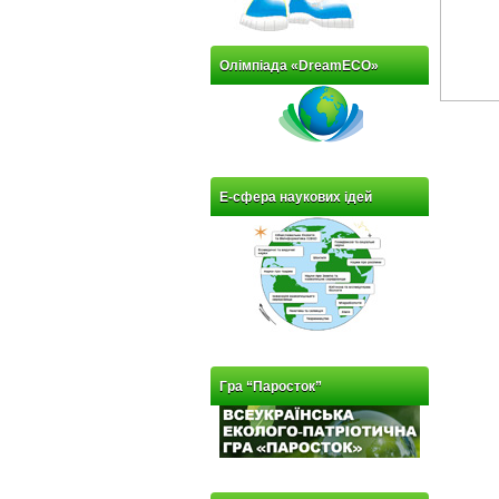
Олімпіада «DreamECO»
Е-сфера наукових ідей
Гра “Паросток”