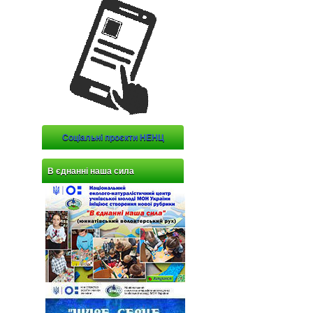
Соціальні проєкти НЕНЦ
В єднанні наша сила