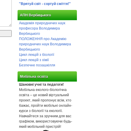
"Врятуй світ - сортуй сміття!"
АПН Вербицького
Академія природничих наук
професора Володимира
Вербицького
ПОЛОЖЕННЯ про Академію
природничих наук Володимира
Вербицького
Цикл лекцій з біології
Цикл лекцій з хімії
Безпечне позашкілля
Мобільна освіта
Шановні учні та педагоги!
Мобільна еколого-біологічна
освіта – це новий віртуальний
проект, який пропонує всім, хто
бажає, пройти мобільні онлайн-
курси з біології та екології.
Навчайтеся за зручним для вас
графіком, використовуючи будь-
який мобільний пристрій!