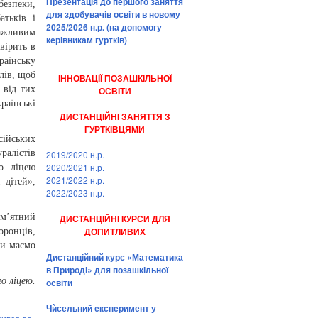
Презентація до першого заняття
езпеки,
для здобувачів освіти в новому
атьків і
2025/2026 н.р. (на допомогу
важливим
керівникам гуртків)
вірить в
їнську
лів, щоб
ІННОВАЦІЇ ПОЗАШКІЛЬНОЇ
 від тих
ОСВІТИ
раїнські
ДИСТАНЦІЙНІ ЗАНЯТТЯ З
ГУРТКІВЦЯМИ
сійських
ралістів
2019/2020 н.р.
2020/2021 н.р.
о ліцею
2021/2022 н.р.
 дітей»,
2022/2023 н.р.
ам’ятний
ДИСТАНЦІЙНІ КУРСИ ДЛЯ
ДОПИТЛИВИХ
оронців,
ми маємо
Дистанційний курс «Математика
в Природі» для позашкільної
о ліцею.
освіти
Чѝсельний експеримент у