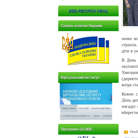
ВЕБ-РЕСУРСИ НЕНЦ
Спілка освітян України
ними мо
страхіть
діти в у
В День 
окупант
Хмельни
Віртуальний інститут
(директ
котра ст
Кожен с
День ди
нагадує 
вберегти
Програма GLOBE
Опубл