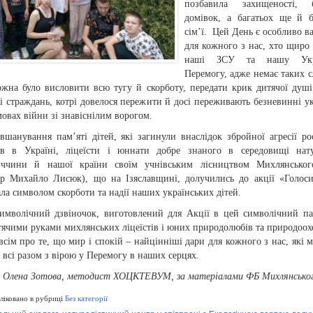
позбавила захищеності, б
домівок, а багатьох ще й б
сім’ї. Цей День є особливо 
для кожного з нас, хто щиро 
наші ЗСУ та нашу Укра
Перемогу, адже немає таких с
жна було висловити всю тугу й скорботу, передати крик дитячої душі
 і страждань, котрі довелося пережити й досі переживають безневинні ук
мовах війни зі знавіснілим ворогом.
вшанування пам’яті дітей, які загинули внаслідок збройної агресії ро
ів в Україні, ліцеїсти і юннати добре знаного в середовищі нату
ччини й нашої країни своїм учнівським лісництвом Михлянськог
ор Михайло Лисюк), що на Ізяславщині, долучились до акції «Голоси
ала символом скорботи та надії наших українських дітей.
имволічний дзвіночок, виготовлений для Акції в цей символічний п
тячими руками михлянських ліцеїстів і юних природолюбів та природоох
всім про те, що мир і спокій – найцінніші дари для кожного з нас, які 
 всі разом з вірою у Перемогу в наших серцях.
Олена Зотова, методист ХОЦКТЕВУМ, за матеріалами ФБ Михлянськог
іковано в рубриці
Без категорії