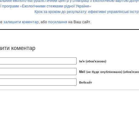
льний еколого-натуралістичний центр у співпраці з Екологічною вартою долу
ії програми «Екологічними стежками рідної України»
Крок за кроком до результату: ефективні управлінські інст
те
залишити коментар
, або
посилання
на Ваш сайт.
ити коментар
Ім'я (обов'язково)
Mail (не буде опубліковано) (обов'язко
Вебсайт