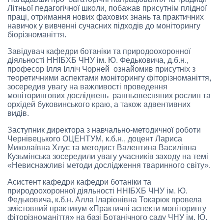
Літньої педагогічної школи, побажав присутнім плідної
праці, отримання нових фахових знань та практичних
навичок у вивченні сучасних підходів до моніторингу
біорізноманіття.
Завідувач кафедри ботаніки та природоохоронної
діяльності ННІБХБ ЧНУ ім. Ю. Федьковича, д.б.н.,
професор Ілля Ілліч Чорней ознайомив присутніх з
теоретичними аспектами моніторингу фіторізноманіття,
зосередив увагу на важливості проведення
моніторингових досліджень ранньовесняних рослин та
орхідей буковинського краю, а також адвентивних
видів.
Заступник директора з навчально-методичної роботи
Чернівецького ОЦЕНТУМ, к.б.н., доцент Лариса
Миколаївна Хлус та методист Валентина Василівна
Кузьмінська зосередили увагу учасників заходу на темі
«Невиснажливі методи дослідження тваринного світу».
Асистент кафедри кафедри ботаніки та
природоохоронної діяльності ННІБХБ ЧНУ ім. Ю.
Федьковича, к.б.н. Алла Іларіонівна Токарюк провела
змістовний практикум «Практичні аспекти моніторингу
фіторізноманіття» на базі Ботанічного саду ЧНУ ім. Ю.