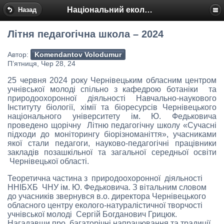
Національний еколого-натуралістичний центр
Назад
Літня педагогічна школа – 2024
Автор:
Komendantov Volodumur
П’ятниця, Чер 28, 24
25 червня 2024 року Чернівецьким обласним центром
учнівської молоді спільно з кафедрою ботаніки та
природоохоронної діяльності Навчально-наукового
Інституту біології, хімії та біоресурсів Чернівецького
національного університету ім. Ю. Федьковича
проведено щорічну Літню педагогічну школу «Сучасні
підходи до моніторингу біорізноманіття», учасниками
якої стали педагоги, науково-педагогічні працівники
закладів позашкільної та загальної середньої освіти
Чернівецької області.
Теоретична частина з природоохоронної діяльності
ННІБХБ ЧНУ ім. Ю. Федьковича. З вітальним словом
до учасників звернувся в.о. директора Чернівецького
обласного центру еколого-натуралістичної творчості
учнівської молоді Сергій Богданович Грицюк.
Нагадавши про багаторічні напрацювання та традиції