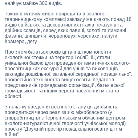
налічує майже 300 видів.
Також в куточку живої природи та в зоолого-
тваринницькому комплексі закладу мешкають понад 18
видів свійських та декоративних птахів, плазунів та
дрібних ссавців, серед яких павичі, золоті та лимонні
фазани, шиншили, червоновухі черепахи, папуги
Крамера, дегу.
Протягом багатьох років ці та інші компоненти
екологічної стежки на території облЕНЦ стали
унікальної базою для проведення тематичних еколого-
просвітницьких екскурсій для учнів та вихованців
закладів дошкільної, загальної середньої, позашкільної,
професійно-технічної та вищої освіти, педагогів,
представників громадських організацій, батьківської
громадськості та інших верств населення міста та
області.
З початку введення воєнного стану ця діяльність
проводиться через реалізацію міжобласного (у
співробітництві з Тернопільським обласним центром
еколого-натуралістичної творчості учнівської молоді)
проєкту “Дружній простір позашкільної освіти дітям
війни”.