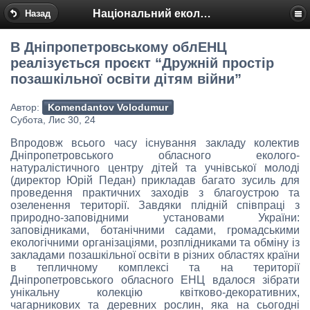
Національний еколого-натуралістичний центр
Назад
В Дніпропетровському облЕНЦ
реалізується проєкт “Дружній простір
позашкільної освіти дітям війни”
Автор:
Komendantov Volodumur
Субота, Лис 30, 24
Впродовж всього часу існування закладу колектив
Дніпропетровського обласного еколого-
натуралістичного центру дітей та учнівської молоді
(директор Юрій Педан) прикладав багато зусиль для
проведення практичних заходів з благоустрою та
озеленення території. Завдяки плідній співпраці з
природно-заповідними установами України:
заповідниками, ботанічними садами, громадськими
екологічними організаціями, розплідниками та обміну із
закладами позашкільної освіти в різних областях країни
в тепличному комплексі та на території
Дніпропетровського обласного ЕНЦ вдалося зібрати
унікальну колекцію квітково-декоративних,
чагарникових та деревних рослин, яка на сьогодні