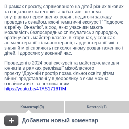
В рамках проєкту, спрямованого на дітей різних вікових
та соціальних категорій та їх батьків, зокрема
внутрішньо переміщених родин, педагоги закладу
проводять ознайомлюючі тематичні екскурсії “Подорож
в країну Юннатію”, в ході яких учасники мають
можливість безпосередньо спілкуватись з природою,
брати участь майстер-класах, вікторинах, у сеансах
анімалотерапії, сільванотерапії, гарденотерапії, які в
значній мірі сприяють психологічному розвантаженню і
дітей, і дорослих у воєнний час.
Проведені в 2024 році екскурсії та майстер-класи для
юннатів в рамках реалізації міжобласного
проєкту “Дружній простір позашкільної освіти дітям
війни” представлені у відеоролику, з яким можна
ознайомитися за покликанням
https://youtu.be/4TAS1716TfM
Коментарі(0)
Категоріі(1)
Добавити новый коментар