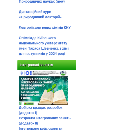
Природничих науках (new)
Дистанційний курс
«Природничий лекторій»
Лекторій для юних хіміків КНУ
Олімпіада Київського
національного університету
імені Тараса Шевченка з хімії
для вступників у 2024 році
Інтегровані заняття
Добірка кращих розробок
(додаток І)
Розробки інтегрованих занять
(додаток ІІ)
Інтегроване кейс-заняття