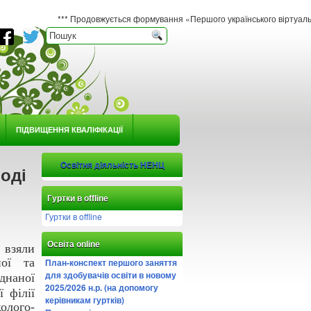
*** Продовжується формування «Першого українського віртуального гербарію 
ПІДВИЩЕННЯ КВАЛІФІКАЦІЇ
Освітня діяльність НЕНЦ
оді
Гуртки в offline
Гуртки в offline
Освіта online
 взяли
ої
та
План-конспект першого заняття
для здобувачів освіти в новому
єднаної
2025/2026 н.р. (на допомогу
ї філії
керівникам гуртків)
лого-