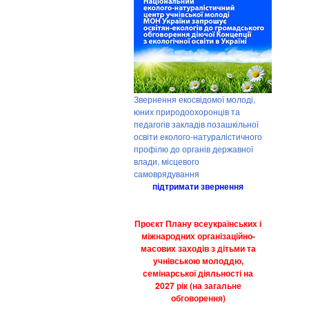
Звернення екосвідомої молоді,
юних природоохоронців та
педагогів закладів позашкільної
освіти еколого-натуралістичного
профілю до органів державної
влади, місцевого
самоврядування
підтримати звернення
Проєкт Плану всеукраїнських і
міжнародних організаційно-
масових заходів з дітьми та
учнівською молоддю,
семінарської діяльності на
2027 рік (на загальне
обговорення)