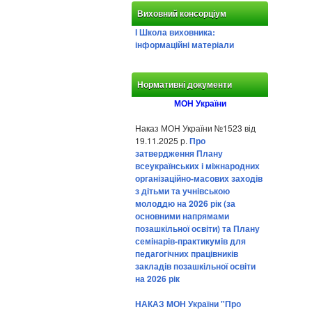
Виховний консорціум
І Школа виховника:
інформаційні матеріали
Нормативні документи
МОН України
Наказ МОН України №1523 від
19.11.2025 р.
Про
затвердження Плану
всеукраїнських і міжнародних
організаційно-масових заходів
з дітьми та учнівською
молоддю на 2026 рік (за
основними напрямами
позашкільної освіти) та Плану
семінарів-практикумів для
педагогічних працівників
закладів позашкільної освіти
на 2026 рік
НАКАЗ МОН України "Про