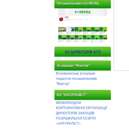
Позашкільний хаб НЕНЦ
КО ДИРЕКТОРІВ ЗПО
Асоціація “Фактор”
Всеукраїнська асоціація
педагогів-позашкільників
"Фактор"
КО “НАТУРАЛІСТ”
МЕМОРАНДУМ
КОРПОРАТИВНОЇ ОРГАНІЗАЦІЇ
ДИРЕКТОРІВ ЗАКЛАДІВ
ПОЗАШКІЛЬНОЇ ОСВІТИ
«НАТУРАЛІСТ»