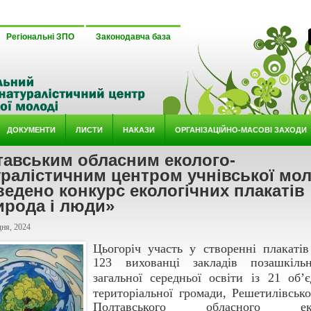
Регіональні ЗПО
Законодавча база
ДОКУМЕНТИ
ЛИСТИ
НАКАЗИ
ОРГАНІЗАЦІЙНО-МАСОВІ ЗАХОДИ
тавським обласним еколого-
ралістичним центром учнівської мол
едено конкурс екологічних плакатів
ирода і люди»
ня, 2024
Цьогоріч участь у створенні плакатів
123 вихованці закладів
позашкільн
загальної
середньої
освіти
із 21
об’
територіальної громади, Решетилівсько
Полтавського обласного еко