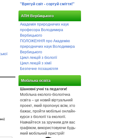
"Врятуй світ - сортуй сміття!"
АПН Вербицького
Академія природничих наук
професора Володимира
Вербицького
ПОЛОЖЕННЯ про Академію
природничих наук Володимира
Вербицького
ської
Цикл лекцій з біології
Цикл лекцій з хімії
Безпечне позашкілля
Мобільна освіта
Шановні учні та педагоги!
Мобільна еколого-біологічна
освіта – це новий віртуальний
проект, який пропонує всім, хто
бажає, пройти мобільні онлайн-
курси з біології та екології.
во)
Навчайтеся за зручним для вас
графіком, використовуючи будь-
який мобільний пристрій!