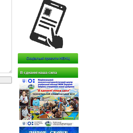
Соціальні проєкти НЕНЦ
В єднанні наша сила