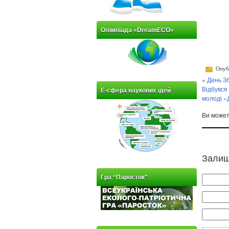
Олімпіада «DreamECO»
Опубл
«
День З
Відбувся
Е-сфера наукових ідей
молоді «
Ви може
Залиш
Гра “Паросток”