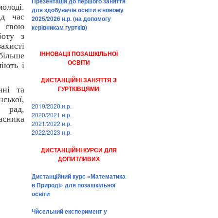
Презентація до першого заняття
олоді.
для здобувачів освіти в новому
ід час
2025/2026 н.р. (на допомогу
и свою
керівникам гуртків)
боту з
ахисті
ІННОВАЦІЇ ПОЗАШКІЛЬНОЇ
ільше
ОСВІТИ
іють і
ДИСТАНЦІЙНІ ЗАНЯТТЯ З
ГУРТКІВЦЯМИ
чні та
нської,
2019/2020 н.р.
 рад,
2020/2021 н.р.
асника
2021/2022 н.р.
2022/2023 н.р.
ДИСТАНЦІЙНІ КУРСИ ДЛЯ
ДОПИТЛИВИХ
Дистанційний курс «Математика
в Природі» для позашкільної
освіти
Чѝсельний експеримент у