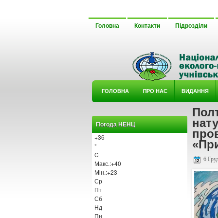
Головна
Контакти
Підрозділи
ГОЛОВНА
ΠРО НАС
ВИДАННЯ
Пол
У ГУРТ
нату
Погода НЕНЦ
пров
+
36
«Пр
°
C
6 Груд
Макс.:
+
40
Мін.:
+
23
Ср
Пт
Сб
Нд
Пн