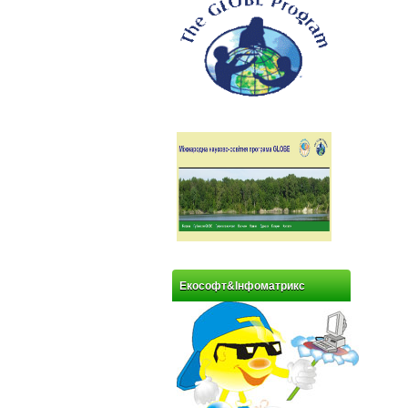
Екософт&Інфоматрикс