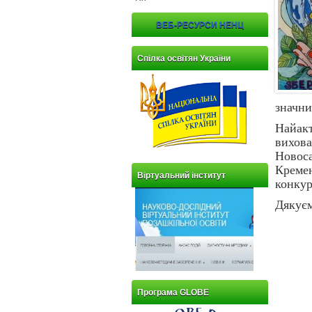
ВЕБ-РЕСУРСИ НЕНЦ
Спілка освітян України
значни
Найак
вихова
Новос
Кремен
Віртуальний інститут
конкур
Дякуєм
Програма GLOBE