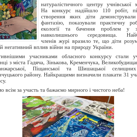
натуралістичного центру учнівської м
На конкурс надійшло 110 робіт, п
створення яких діти демонструвал
фантазію, показували практичну ро
екології та бачення проблем у з
навколишнього середовища. Найб
членів журі вразило те, що діти розум
й негативний вплив війни на природу України.
тивнішими учасниками обласного конкурсу стали у
нці з міста Гадяча, Зінькова, Кременчука, Великобудища
анжарської, Піщанської та Шишацької селищних
чуцького району. Найкращими визначили плакати 31 уч
су.
о всім за участь та бажаємо мирного і чистого неба!