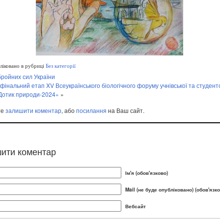
іковано в рубриці
Без категорії
бройних сил України
 фінальний етап XV Всеукраїнського біологічного форуму учнівської та студент
Дотик природи-2024»
»
те
залишити коментар
, або
посилання
на Ваш сайт.
ити коментар
Ім'я (обов'язково)
Mail (не буде опубліковано) (обов'язко
Вебсайт