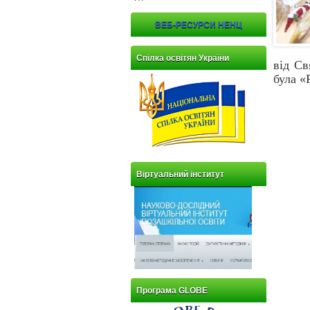
ВЕБ-РЕСУРСИ НЕНЦ
Спілка освітян України
від Св
була «
Віртуальний інститут
Програма GLOBE