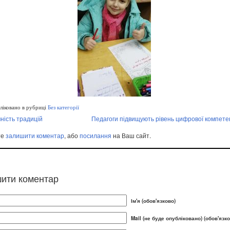
іковано в рубриці
Без категорії
ність традицій
Педагоги підвищують рівень цифрової компете
те
залишити коментар
, або
посилання
на Ваш сайт.
ити коментар
Ім'я (обов'язково)
Mail (не буде опубліковано) (обов'язко