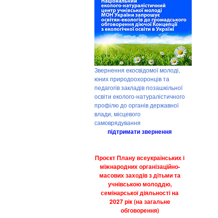
Звернення екосвідомої молоді,
юних природоохоронців та
педагогів закладів позашкільної
освіти еколого-натуралістичного
профілю до органів державної
влади, місцевого
самоврядування
підтримати звернення
Проєкт Плану всеукраїнських і
міжнародних організаційно-
масових заходів з дітьми та
учнівською молоддю,
семінарської діяльності на
2027 рік (на загальне
обговорення)