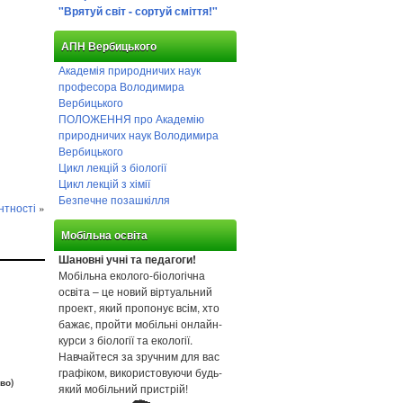
"Врятуй світ - сортуй сміття!"
АПН Вербицького
Академія природничих наук
професора Володимира
Вербицького
ПОЛОЖЕННЯ про Академію
природничих наук Володимира
Вербицького
Цикл лекцій з біології
Цикл лекцій з хімії
Безпечне позашкілля
нтності
»
Мобільна освіта
Шановні учні та педагоги!
Мобільна еколого-біологічна
освіта – це новий віртуальний
проект, який пропонує всім, хто
бажає, пройти мобільні онлайн-
курси з біології та екології.
Навчайтеся за зручним для вас
графіком, використовуючи будь-
во)
який мобільний пристрій!