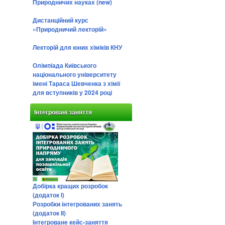
Природничих науках (new)
Дистанційний курс
«Природничий лекторій»
Лекторій для юних хіміків КНУ
Олімпіада Київського
національного університету
імені Тараса Шевченка з хімії
для вступників у 2024 році
Інтегровані заняття
Добірка кращих розробок
(додаток І)
Розробки інтегрованих занять
(додаток ІІ)
Інтегроване кейс-заняття