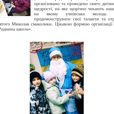
організовано та проведено свято дитин
щедрості, на яке щорічно чекають наші
на якому учнівська молодь з
продемонструвати свої таланти та от
ятого Миколая смаколики. Цікавою формою організації 
Родинна школа».