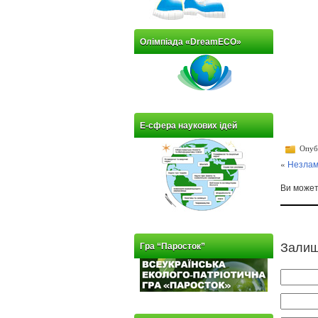
Олімпіада «DreamECO»
Е-сфера наукових ідей
Опубл
«
Незлам
Ви може
Залиш
Гра “Паросток”