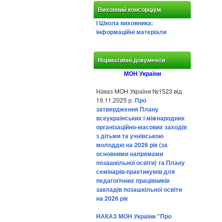
Виховний консорціум
І Школа виховника:
інформаційні матеріали
Нормативні документи
МОН України
Наказ МОН України №1523 від
19.11.2025 р.
Про
затвердження Плану
всеукраїнських і міжнародних
організаційно-масових заходів
з дітьми та учнівською
молоддю на 2026 рік (за
основними напрямами
позашкільної освіти) та Плану
семінарів-практикумів для
педагогічних працівників
закладів позашкільної освіти
на 2026 рік
НАКАЗ МОН України "Про