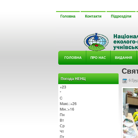
Головна
Контакти
Підрозділи
ГОЛОВНА
ΠРО НАС
ВИДАННЯ
Свят
У ГУРТ
Погода НЕНЦ
6 Груд
+
23
°
C
Макс.:
+
26
Мін.:
+
16
Пн
Вт
Ср
Чт
Пт