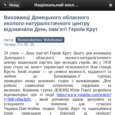
Національний еколого-натуралістичний центр
Назад
Вихованці Донецького обласного
еколого-натуралістичного центру
відзначили День пам’яті Героїв Крут
Автор:
Komendantov Volodumur
Четвер, Січ 30, 25
29 січня — День пам’яті Героїв Крут.
Цього дня вихованці
Донецького обласного еколого-натуралістичного
центру
вшан
ували пам’ять про
молодих героїв, які у 1918
році стали на захист української незалежності біля станції
Крути. Їхній подвиг — це символ мужності, відданості та
любові до Батьківщини.
У гуртках
проведено
низку
вихов
них
годин з вихованцями.
Діти
робили символічні патріотичні серденьки та
малюнки.
Керівник гуртка ДОЕНЦ Юлія Горох розробила
відеоматеріал про ті події
https://www.youtube.com/
watch?
v=MKyt9ig3kPc
, як
ий
допоможе краще зрозуміти та
усвідомити ї
х
значення для сучасної
України.
Пам’ятаймо
подвиг
Героїв Крут
та надихаймося
їхнім прикладом у боротьбі за свободу!