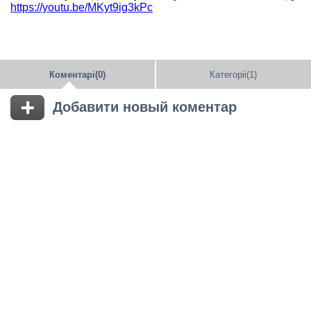
https://youtu.be/MKyt9ig3kPc
Коментарі(0)
Категоріі(1)
Добавити новый коментар