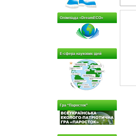
Олімпіада «DreamECO»
Е-сфера наукових ідей
Гра “Паросток”