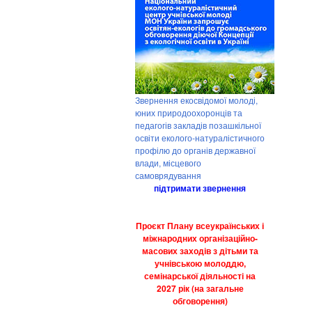
Звернення екосвідомої молоді,
юних природоохоронців та
педагогів закладів позашкільної
освіти еколого-натуралістичного
профілю до органів державної
влади, місцевого
самоврядування
підтримати звернення
Проєкт Плану всеукраїнських і
міжнародних організаційно-
масових заходів з дітьми та
учнівською молоддю,
семінарської діяльності на
2027 рік (на загальне
обговорення)