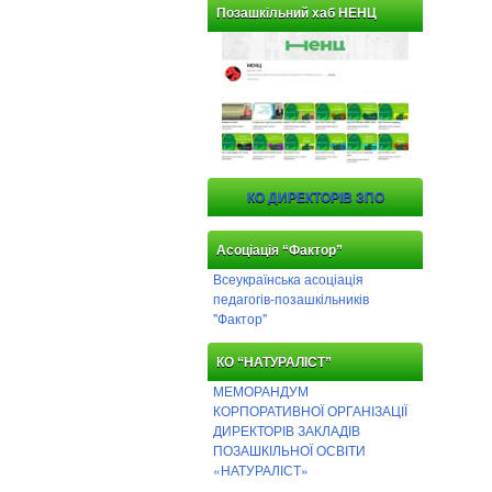
Позашкільний хаб НЕНЦ
КО ДИРЕКТОРІВ ЗПО
Асоціація “Фактор”
Всеукраїнська асоціація
педагогів-позашкільників
"Фактор"
КО “НАТУРАЛІСТ”
МЕМОРАНДУМ
КОРПОРАТИВНОЇ ОРГАНІЗАЦІЇ
ДИРЕКТОРІВ ЗАКЛАДІВ
ПОЗАШКІЛЬНОЇ ОСВІТИ
«НАТУРАЛІСТ»