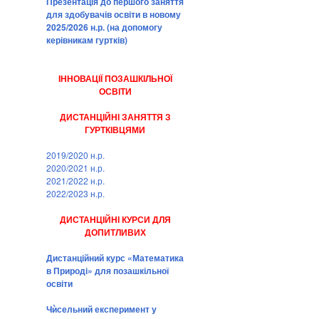
Презентація до першого заняття
для здобувачів освіти в новому
2025/2026 н.р. (на допомогу
керівникам гуртків)
ІННОВАЦІЇ ПОЗАШКІЛЬНОЇ
ОСВІТИ
ДИСТАНЦІЙНІ ЗАНЯТТЯ З
ГУРТКІВЦЯМИ
2019/2020 н.р.
2020/2021 н.р.
2021/2022 н.р.
2022/2023 н.р.
ДИСТАНЦІЙНІ КУРСИ ДЛЯ
ДОПИТЛИВИХ
Дистанційний курс «Математика
в Природі» для позашкільної
освіти
Чѝсельний експеримент у