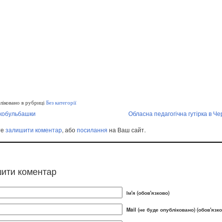
іковано в рубриці
Без категорії
кобульбашки
Обласна педагогічна гутірка в Че
те
залишити коментар
, або
посилання
на Ваш сайт.
ити коментар
Ім'я (обов'язково)
Mail (не буде опубліковано) (обов'язко