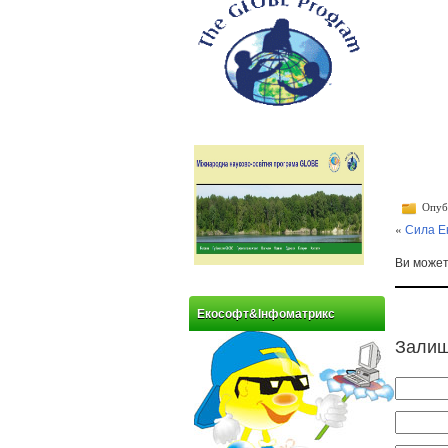
Опубл
«
Сила Е
Ви може
Екософт&Інфоматрикс
Залиш