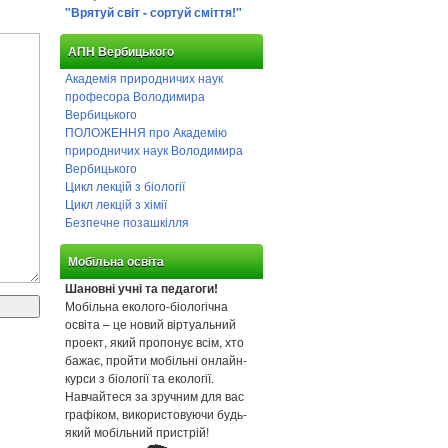
"Врятуй світ - сортуй сміття!"
АПН Вербицького
Академія природничих наук
професора Володимира
Вербицького
ПОЛОЖЕННЯ про Академію
природничих наук Володимира
Вербицького
Цикл лекцій з біології
Цикл лекцій з хімії
Безпечне позашкілля
Мобільна освіта
Шановні учні та педагоги!
Мобільна еколого-біологічна
освіта – це новий віртуальний
проект, який пропонує всім, хто
бажає, пройти мобільні онлайн-
курси з біології та екології.
Навчайтеся за зручним для вас
графіком, використовуючи будь-
який мобільний пристрій!