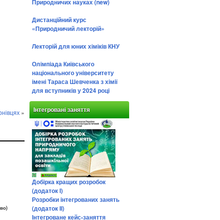
Природничих науках (new)
Дистанційний курс
«Природничий лекторій»
Лекторій для юних хіміків КНУ
Олімпіада Київського
національного університету
імені Тараса Шевченка з хімії
для вступників у 2024 році
Інтегровані заняття
рнівцях
»
Добірка кращих розробок
(додаток І)
Розробки інтегрованих занять
(додаток ІІ)
во)
Інтегроване кейс-заняття