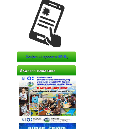
Соціальні проєкти НЕНЦ
В єднанні наша сила