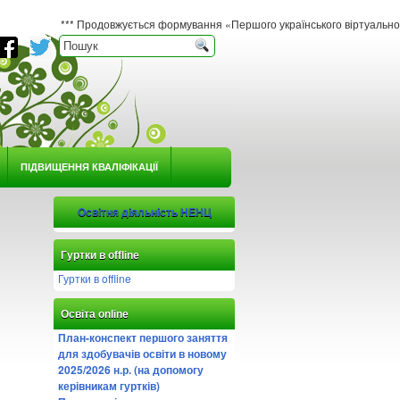
*** Продовжується формування «Першого українського віртуального гербарію юн
ПІДВИЩЕННЯ КВАЛІФІКАЦІЇ
Освітня діяльність НЕНЦ
Гуртки в offline
Гуртки в offline
Освіта online
План-конспект першого заняття
для здобувачів освіти в новому
2025/2026 н.р. (на допомогу
керівникам гуртків)