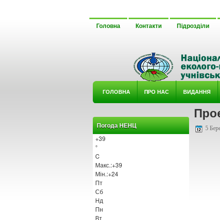
Головна
Контакти
Підрозділи
ГОЛОВНА
ΠРО НАС
ВИДАННЯ
Проє
У ГУРТ
Погода НЕНЦ
5 Бере
+
39
°
C
Макс.:
+
39
Мін.:
+
24
Пт
Сб
Нд
Пн
Вт