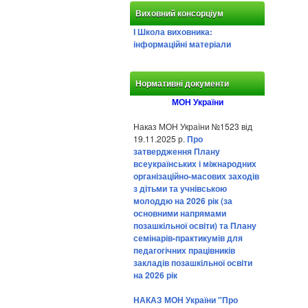
Виховний консорціум
І Школа виховника:
інформаційні матеріали
Нормативні документи
МОН України
Наказ МОН України №1523 від
19.11.2025 р.
Про
затвердження Плану
всеукраїнських і міжнародних
організаційно-масових заходів
з дітьми та учнівською
молоддю на 2026 рік (за
основними напрямами
позашкільної освіти) та Плану
семінарів-практикумів для
педагогічних працівників
закладів позашкільної освіти
на 2026 рік
НАКАЗ МОН України "Про