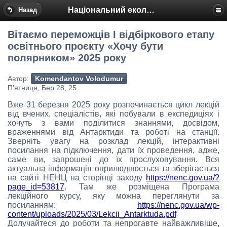
Національний еколого-натуралістичний центр
Назад
Вітаємо переможців І відбіркового етапу
освітнього проєкту «Хочу бути
полярником» 2025 року
Автор:
Komendantov Volodumur
П’ятниця, Бер 28, 25
Вже 31 березня 2025 року розпочинається цикл лекцій
від вчених, спеціалістів, які побували в експедиціях і
хочуть з вами поділитися знаннями, досвідом,
враженнями від Антарктиди та роботі на станції.
Зверніть увагу на розклад лекцій, інтерактивні
посилання на підключення, дати їх проведення, адже,
саме ви, запрошені до їх прослуховування. Вся
актуальна інформація оприлюднюється та зберігається
на сайті НЕНЦ на сторінці заходу
https://nenc.gov.ua/?
page_id=53817
. Там же розміщена Програма
лекційного курсу, яку можна переглянути за
посиланням:
https://nenc.gov.ua/wp-
content/uploads/2025/03/Lekcii_Antarktuda.pdf
Долучайтеся до роботи та непрогавте найважливіше,