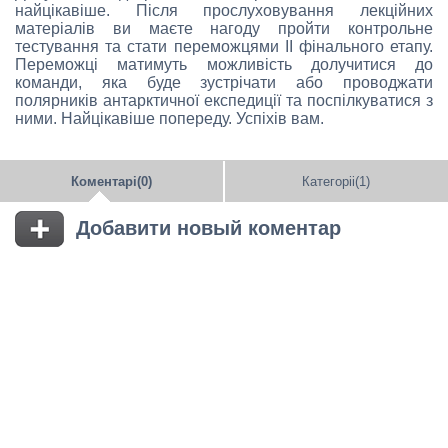
найцікавіше. Після прослуховування лекційних
матеріалів ви маєте нагоду пройти контрольне
тестування та стати переможцями ІІ фінального етапу.
Переможці матимуть можливість долучитися до
команди, яка буде зустрічати або проводжати
полярників антарктичної експедиції та поспілкуватися з
ними. Найцікавіше попереду. Успіхів вам.
Коментарі(0)
Категоріі(1)
Добавити новый коментар