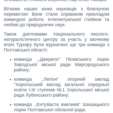
Вітаємо наших юних науковців з блискучою
перемогою! Вони стали справжнім прикладом
командної роботи, інтелектуальної глибини та
любові до природничих наук.
Також дипломами Національного еколого-
натуралістичного центру за участь у заочному
етапі Турніру були відзначені ще три команди з
Полтавської області:
команда
,,
Джерело
”
Пісківського ліцею
Заводської міської ради Миргородського
району;
команда
,,Легіон”
опорний заклад
“Хорольський заклад загальної середньої
освіти І-ІІІ ступенів №1 Хорольської міської
ради Лубенського району;
команда
,,
Ентузіасти викликів
”
Шишацького
ліцею Полтавської обласної ради.