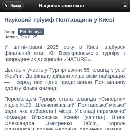
Національний еколого-натуралістичний центр
Назад
Науковий тріумф Полтавщини у Києві
Автор:
Petlitskaya
Четвер, Тра 8, 25
У квітні-травні 2025 року в Києві відбувся
фінальний етап ХІІ Всеукраїнського турніру з
природничих дисциплін «NATURE».
Цьогоріч участь у Турнірі взяли 55 команд з усієї
України. До фіналу дійшли лише вісім найкращих
— і серед них гідно представили Полтавщину
одразу кілька команд!
Переможцем Турніру стала команда «Синергія»
ліцею №26 ,,Шевченківський” Полтавської міської
ради
, яка виборола
І місце
. У складі переможної
команди:
В’язовська Ксенія (капітан),
Шиян
Олександра,
Дмитренко Таїсія,
Король
Єлизавета,
Плохань Вероніка,
Харченко Тамара.