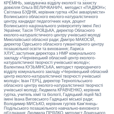
КРЕМІНЬ, завідувачка відділу екології та захисту
довкілля Ольга ВЕЛИЧКАНИЧ, методист «ПАДІЮН»;
Світлана БУДНІК, керівник гуртка «Юні акваріумісти»
Волинського обласного еколого-натуралістичного
центру, кандидат педагогічних наук, доцент
Волинського національного університету імені Лесі
Українки; Таісія ТРОЇЦЬКА, директор Обласного
еколого-натуралістичного центру учнівської молоді
Миколаївської обласної ради; Дмитро МАКОСІЙ,
директор Одеського обласного гуманітарного центру
позашкільної освіти та виховання; Лариса
ХЛУС,заступник директора з НМР комунального
закладу «Чернівецький обласний центр еколого-
натуралістичної творчості учнівської молоді»;
Валентина КУЗЬМІНСЬКА, методист природничого
відділу комунального закладу «Чернівецький обласний
центр еколого-натуралістичної творчості учнівської
молоді»; Іван ГЕРЦ, директор Тернопільського
обласного центру еколого-натуралістичної творчості
учнівської молоді; Людмила КРАВЧЕНКО, керівник
гуртка, учитель хімії та біології, Гадяцький ліцей №3
імені Івана Виговського Гадяцької міської ради;
Володимир МИСЬКО, керівник гуртків Кам’янець-
Подільського позашкільного навчально-виховного
об’єднання; Людмила ПРЯДКО, методист Донецького