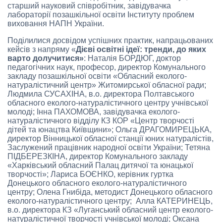
старший науковий співробітник, завідувачка
лабораторії позашкільної освіти Інституту проблем
виховання НАПН України.
Поділилися досвідом успішних практик, напрацьованих
кейсів з напряму «
Дієві освітні ідеї: тренди, до яких
варто долучитися»
: Наталія БОРДЮГ, доктор
педагогічних наук, професор, директор Комунального
закладу позашкільної освіти «Обласний еколого-
натуралістичний центр» Житомирської обласної ради;
Людмила СУСАХІНА, в.о. директора Полтавського
обласного еколого-натуралістичного центру учнівської
молоді; Інна ПАХОМОВА, завідувачка еколого-
натуралістичного відділу КЗ КОР «Центр творчості
дітей та юнацтва Київщини»; Ольга ДРАГОМИРЕЦЬКА,
директор Вінницької обласної станції юних натуралістів,
Заслужений працівник народної освіти України; Тетяна
ПІДБЕРЕЗКІНА, директор Комунального закладу
«Харківський обласний Палац дитячої та юнацької
творчості»; Лариса БОЄНКО, керівник гуртка
Донецького обласного еколого-натуралістичного
центру; Олена Гнибіда, методист Донецького обласного
еколого-натуралістичного центру; Алла КАТЕРИНЕЦЬ,
в.о. директора КЗ «Луганський обласний центр еколого-
натуралістичної творчості учнівської молоді; Оксана