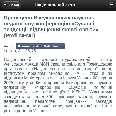
Національний еколого-натуралістичний центр
Назад
Проведено Всеукраїнську науково-
педагогічну конференцію «Сучасні
тенденції підвищення якості освіти»
(Profi NENC)
Автор:
Komendantov Volodumur
Четвер, Сер 28, 25
Національний еколого-натуралістичний центр
учнівської молоді МОН України спільно з Громадською
організацією «Національна спілка освітян України»,
Інститутом проблем виховання НАПН України за
підтримки Міністерства освіти і науки України 28 серпня
2025 року у м. Києві провели Всеукраїнську науково-
педагогічну конференцію «Сучасні тенденції
підвищення якості освіти» (Profi NENC). Учасниками
заходу стали понад 300 керівники, наукові, науково-
педагогічні, педагогічні працівники закладів
позашкільної, загальної середньої та вищої освіти із
різних регіонів України.