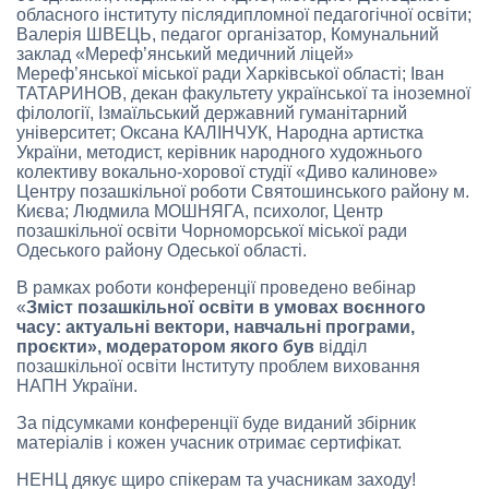
обласного інституту післядипломної педагогічної освіти;
Валерія ШВЕЦЬ, педагог організатор, Комунальний
заклад «Мереф’янський медичний ліцей»
Мереф’янської міської ради Харківської області; Іван
ТАТАРИНОВ, декан факультету української та іноземної
філології, Ізмаїльський державний гуманітарний
університет; Оксана КАЛІНЧУК, Народна артистка
України, методист, керівник народного художнього
колективу вокально-хорової студії «Диво калинове»
Центру позашкільної роботи Святошинського району м.
Києва; Людмила МОШНЯГА, психолог, Центр
позашкільної освіти Чорноморської міської ради
Одеського району Одеської області.
В рамках роботи конференції проведено вебінар
«
Зміст позашкільної освіти в умовах воєнного
часу: актуальні вектори, навчальні програми,
проєкти», модератором якого був
відділ
позашкільної освіти Інституту проблем виховання
НАПН України.
За підсумками конференції буде виданий збірник
матеріалів і кожен учасник отримає сертифікат.
НЕНЦ дякує щиро спікерам та учасникам заходу!