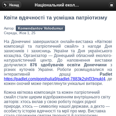
Національний еколого-натуралістичний центр
Назад
Квіти вдячності та усмішка патріотизму
Автор:
Komendantov Volodumur
Середа, Жов 1, 25
На Донеччині завершилася онлайн-виставка «Квіткові
композиції та патріотичний смайл» з нагоди Дня
захисників і захисниць України та Дня українського
козацтва. Організатор — Донецький обласний еколого-
натуралістичний центр. До наповнення виставки
долучилися
876 здобувачів освіти Донеччини
з
різних куточків України. Роботи розміщувалися на
інтерактивній дошці
Padlet
https://padlet.com/qorohulia9/padlet-7883k2shf33mukl4
, де
кожен охочий може переглянути унікальні витвори.
Кожна квіткова композиція та кожен патріотичний
смайл стали щирим відображенням внутрішнього світу
авторів: хтось вклав у свою роботу подих рідної
природи, хтось — символіку нашої держави, а дехто —
особисту історію вдячності та мрії про мир. Виставка
стала справжнім святом творчості й патріотизму,