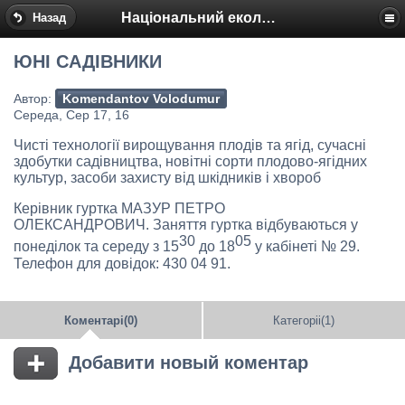
Національний еколого-натуралістичний центр
Назад
ЮНІ САДІВНИКИ
Автор:
Komendantov Volodumur
Середа, Сер 17, 16
Чисті технології вирощування плодів та ягід, сучасні
здобутки садівництва, новітні сорти плодово-ягідних
культур, засоби захисту від шкідників і хвороб
Керівник гуртка МАЗУР ПЕТРО
ОЛЕКСАНДРОВИЧ. Заняття гуртка відбуваються у
30
05
понеділок та середу з 15
до 18
у кабінеті № 29.
Телефон для довідок: 430 04 91.
Коментарі(0)
Категоріі(1)
Добавити новый коментар