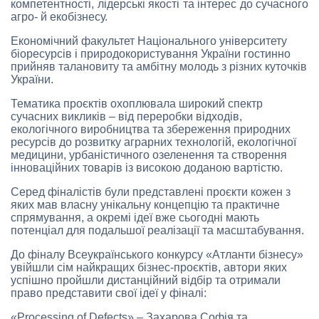
компетентності, лідерські якості та інтерес до сучасного
агро- й екобізнесу.
Економічний факультет Національного університету
біоресурсів і природокористування України гостинно
прийняв талановиту та амбітну молодь з різних куточків
України.
Тематика проєктів охоплювала широкий спектр
сучасних викликів – від переробки відходів,
екологічного виробництва та збереження природних
ресурсів до розвитку аграрних технологій, екологічної
медицини, урбаністичного озеленення та створення
інноваційних товарів із високою доданою вартістю.
Серед фіналістів були представлені проєкти кожен з
яких мав власну унікальну концепцію та практичне
спрямування, а окремі ідеї вже сьогодні мають
потенціал для подальшої реалізації та масштабування.
До фіналу Всеукраїнського конкурсу «Атланти бізнесу»
увійшли сім найкращих бізнес-проєктів, автори яких
успішно пройшли дистанційний відбір та отримали
право представити свої ідеї у фіналі:
«Processing of Defects» – Захарова Софія та