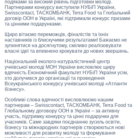
подяками за високий рівень підготовки молоді.
Партнерами конкурсу виступили НУБіП України,
Swisscontact, ТАСКОМБАНК, Terra Food та Глобальний
договір ООН в Україні, які підтримали конкурс призами
та цінними подарунками.
Щиро вітаємо переможців, фіналістів та їхніх
наставників із блискучими результатами! Бажаємо не
зупинятися на досягнутому, сміливо реалізовувати
власні ідеї та впевнено крокувати до нових звершень.
Національний еколого-натуралістичний центр
учнівської молоді МОН України висловлює щиру
вдячність Економічний факультет НУБіП України усім,
хто долучився до організації та проведення
Всеукраїнського конкурсу учнівської молоді «Атланти
бізнесу».
Особливі слова вдячності висловлюємо нашим
партнерам – Swisscontact, ТАСКОМБАНК, Terra Food та
Глобальному договору ООН в Україні – за активну
участь, підтримку конкурсу та цінні подарунки для
учасників. Саме завдяки поєднанню зусиль освіти,
бізнесу та міжнародних партнерів створюються нові
можливості для розвитку молоді та формування