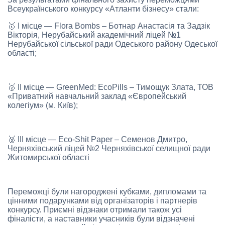
Всеукраїнського конкурсу «Атланти бізнесу» стали:
🥇 І місце — Flora Bombs – Ботнар Анастасія та Задзік
Вікторія, Нерубайський академічний ліцей №1
Нерубайської сільської ради Одеського району Одеської
області;
🥈 ІІ місце — GreenMed: EcoPills – Тимощук Злата, ТОВ
«Приватний навчальний заклад «Європейський
колегіум» (м. Київ);
🥉 ІІІ місце — Eco-Shit Paper – Семенов Дмитро,
Черняхівський ліцей №2 Черняхівської селищної ради
Житомирської області
Переможці були нагороджені кубками, дипломами та
цінними подарунками від організаторів і партнерів
конкурсу. Приємні відзнаки отримали також усі
фіналісти, а наставники учасників були відзначені