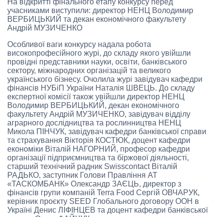
На відкритті фінального етапу конкурсу перед
учасниками виступили: директор НЕНЦ Володимир
ВЕРБИЦЬКИЙ та декан економічного факультету
Андрій МУЗИЧЕНКО
Особливої ваги конкурсу надала робота
високопрофесійного журі, до складу якого увійшли
провідні представники науки, освіти, банківського
сектору, міжнародних організацій та великого
українського бізнесу. Очолила журі завідувач кафедри
фінансів НУБіП України Наталія ШВЕЦЬ. До складу
експертної комісії також увійшли директор НЕНЦ
Володимир ВЕРБИЦЬКИЙ, декан економічного
факультету Андрій МУЗИЧЕНКО, завідувач відділу
аграрного дослідництва та рослинництва НЕНЦ
Микола ПІНЧУК, завідувач кафедри банківської справи
та страхування Вікторія КОСТЮК, доцент кафедри
економіки Віталій НАГОРНИЙ, професор кафедри
організації підприємництва та біржової діяльності,
старший технічний радник Swisscontact Віталій
РАДЬКО, заступник Голови Правління АТ
«ТАСКОМБАНК» Олександр ЗАЄЦЬ, директор з
фінансів групи компаній Terra Food Сергій ОВЧАРУК,
керівник проєкту SEED Глобального договору ООН в
Україні Денис ЛІФІНЦЕВ та доцент кафедри банківської