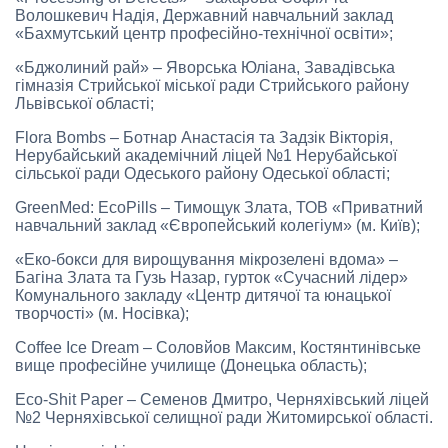
Волошкевич Надія, Державний навчальний заклад
«Бахмутський центр професійно-технічної освіти»;
«Бджолиний рай» – Яворська Юліана, Завадівська
гімназія Стрийської міської ради Стрийського району
Львівської області;
Flora Bombs – Ботнар Анастасія та Задзік Вікторія,
Нерубайський академічний ліцей №1 Нерубайської
сільської ради Одеського району Одеської області;
GreenMed: EcoPills – Тимощук Злата, ТОВ «Приватний
навчальний заклад «Європейський колегіум» (м. Київ);
«Еко-бокси для вирощування мікрозелені вдома» –
Багіна Злата та Гузь Назар, гурток «Сучасний лідер»
Комунального закладу «Центр дитячої та юнацької
творчості» (м. Носівка);
Coffee Ice Dream – Соловйов Максим, Костянтинівське
вище професійне училище (Донецька область);
Eco-Shit Paper – Семенов Дмитро, Черняхівський ліцей
№2 Черняхівської селищної ради Житомирської області.