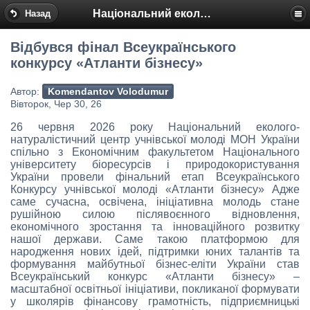
Національний еколого-натуралістичний центр
Назад
Відбувся фінал Всеукраїнського
конкурсу «Атланти бізнесу»
Автор:
Komendantov Volodumur
Вівторок, Чер 30, 26
26 червня 2026 року Національний еколого-
натуралістичний центр учнівської молоді МОН України
спільно з Економічним факультетом Національного
університету біоресурсів і природокористування
України провели фінальний етап Всеукраїнського
Конкурсу учнівської молоді «Атланти бізнесу» Адже
саме сучасна, освічена, ініціативна молодь стане
рушійною силою післявоєнного відновлення,
економічного зростання та інноваційного розвитку
нашої держави. Саме такою платформою для
народження нових ідей, підтримки юних талантів та
формування майбутньої бізнес-еліти України став
Всеукраїнський конкурс «Атланти бізнесу» –
масштабної освітньої ініціативи, покликаної формувати
у школярів фінансову грамотність, підприємницькі