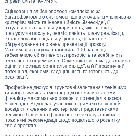
справи Ольга ФАЙЧУК.
Оцінювання здійснювалося комплексно за
багатофакторною системою, що включала сім ключових
критеріїв: якість та інноваційність бізнес-ідеї, її
актуальність і суспільну корисність, якість опису
продукту чи послуги, реалістичність плану реалізації,
екологічну або соціальну цінність, фінансове
обґрунтування та рівень презентації проєкту.
Максимальна оцінка становила 100 балів, що
забезпечило об’єктивність, прозорість та всебічність
визначення переможців. Саме така система дозволила
оцінити не лише оригінальність ідеї, а й її практичний
потенціал, економічну доцільність та готовність до
реалізації.
Професійна дискусія, ґрунтовні запитання членів журі
та доброзичлива атмосфера дозволили кожному
фіналісту максимально розкрити потенціал власної
бізнес-ідеї. Водночас учасники отримали безцінний
досвід спілкування з експертами, представниками
великого бізнесу та фінансового сектору, а також
практичні рекомендації щодо подальшого розвитку
своїх проєктів.
За результатами фінального захисту переможцями