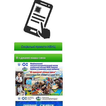
Соціальні проєкти НЕНЦ
В єднанні наша сила