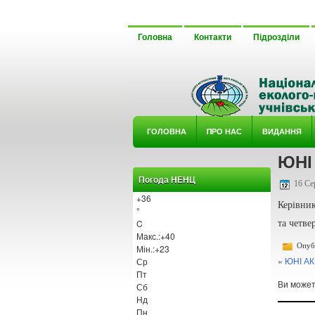
Головна
Контакти
Підрозділи
ГОЛОВНА
ΠРО НАС
ВИДАННЯ
ЮНІ
У ГУРТ
Погода НЕНЦ
16 Се
+
36
Керівни
°
C
та четве
Макс.:
+
40
Опубл
Мін.:
+
23
«
ЮНІ А
Ср
Пт
Ви може
Сб
Нд
Пн