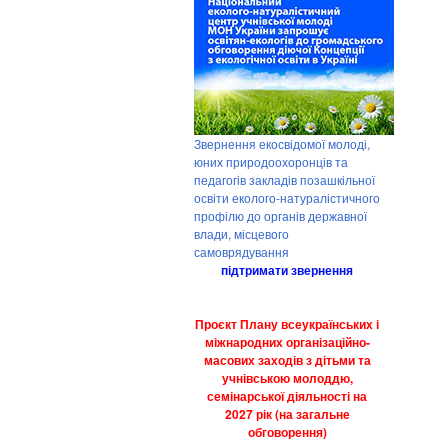
Звернення екосвідомої молоді,
юних природоохоронців та
педагогів закладів позашкільної
освіти еколого-натуралістичного
профілю до органів державної
влади, місцевого
самоврядування
підтримати звернення
Проєкт Плану всеукраїнських і
міжнародних організаційно-
масових заходів з дітьми та
учнівською молоддю,
семінарської діяльності на
2027 рік (на загальне
обговорення)