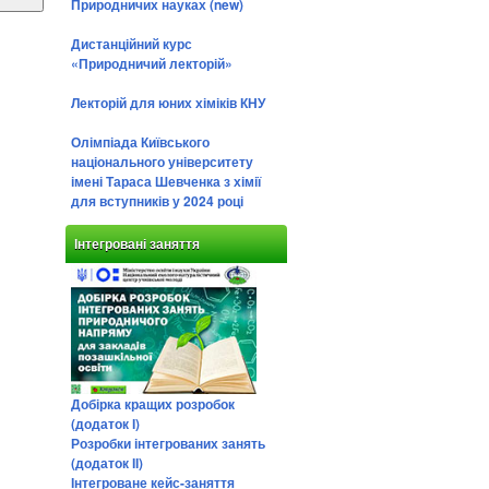
Природничих науках (new)
Дистанційний курс
«Природничий лекторій»
Лекторій для юних хіміків КНУ
Олімпіада Київського
національного університету
імені Тараса Шевченка з хімії
для вступників у 2024 році
Інтегровані заняття
Добірка кращих розробок
(додаток І)
Розробки інтегрованих занять
(додаток ІІ)
Інтегроване кейс-заняття