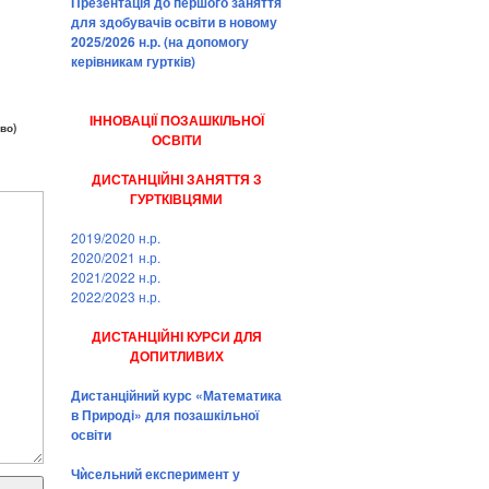
Презентація до першого заняття
для здобувачів освіти в новому
2025/2026 н.р. (на допомогу
керівникам гуртків)
ІННОВАЦІЇ ПОЗАШКІЛЬНОЇ
во)
ОСВІТИ
ДИСТАНЦІЙНІ ЗАНЯТТЯ З
ГУРТКІВЦЯМИ
2019/2020 н.р.
2020/2021 н.р.
2021/2022 н.р.
2022/2023 н.р.
ДИСТАНЦІЙНІ КУРСИ ДЛЯ
ДОПИТЛИВИХ
Дистанційний курс «Математика
в Природі» для позашкільної
освіти
Чѝсельний експеримент у