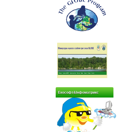
Екософт&Інфоматрикс