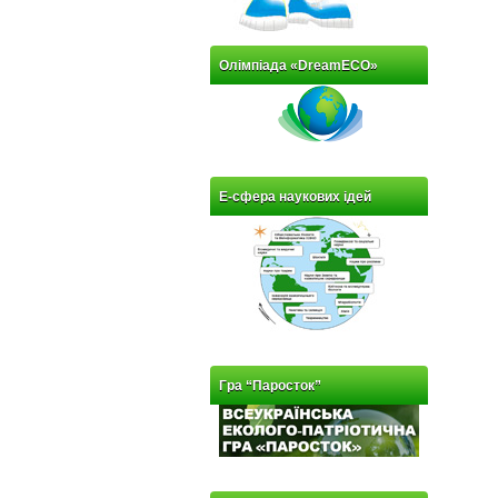
Олімпіада «DreamECO»
Е-сфера наукових ідей
Гра “Паросток”