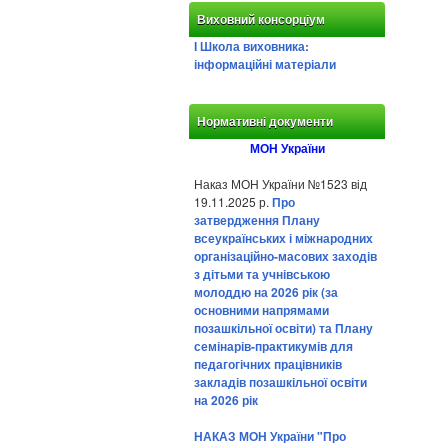
Виховний консорціум
І Школа виховника:
інформаційні матеріали
Нормативні документи
МОН України
Наказ МОН України №1523 від
19.11.2025 р.
Про
затвердження Плану
всеукраїнських і міжнародних
організаційно-масових заходів
з дітьми та учнівською
молоддю на 2026 рік (за
основними напрямами
позашкільної освіти) та Плану
семінарів-практикумів для
педагогічних працівників
закладів позашкільної освіти
на 2026 рік
НАКАЗ МОН України "Про