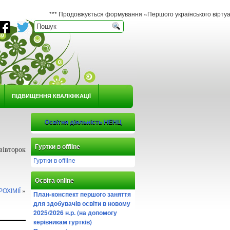
*** Продовжується формування «Першого українського віртуального гербар
ПІДВИЩЕННЯ КВАЛІФІКАЦІЇ
Освітня діяльність НЕНЦ
Гуртки в offline
вівторок
Гуртки в offline
Освіта online
ОХІМІЇ
»
План-конспект першого заняття
для здобувачів освіти в новому
2025/2026 н.р. (на допомогу
керівникам гуртків)