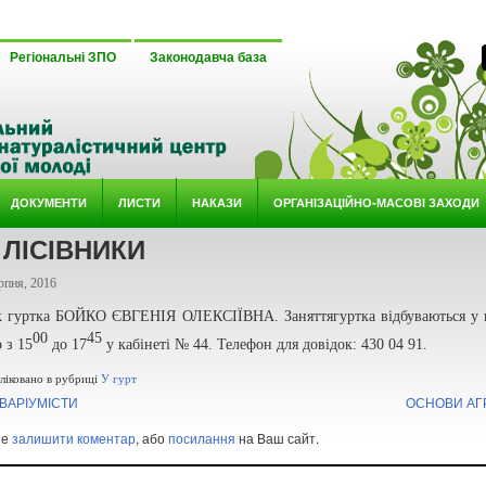
Регіональні ЗПО
Законодавча база
ДОКУМЕНТИ
ЛИСТИ
НАКАЗИ
ОРГАНІЗАЦІЙНО-МАСОВІ ЗАХОДИ
 ЛІСІВНИКИ
рпня, 2016
к гуртка БОЙКО ЄВГЕНІЯ ОЛЕКСІЇВНА. Заняттягуртка відбуваються у 
00
45
р з 15
до 17
у кабінеті № 44. Телефон для довідок: 430 04 91.
іковано в рубриці
У гурт
КВАРІУМІСТИ
ОСНОВИ АГР
те
залишити коментар
, або
посилання
на Ваш сайт.