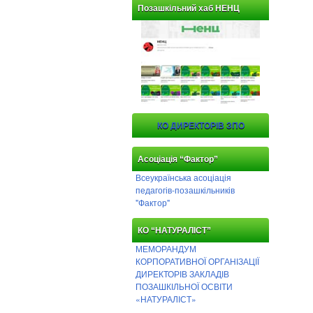
Позашкільний хаб НЕНЦ
КО ДИРЕКТОРІВ ЗПО
Асоціація “Фактор”
Всеукраїнська асоціація
педагогів-позашкільників
"Фактор"
КО “НАТУРАЛІСТ”
МЕМОРАНДУМ
КОРПОРАТИВНОЇ ОРГАНІЗАЦІЇ
ДИРЕКТОРІВ ЗАКЛАДІВ
ПОЗАШКІЛЬНОЇ ОСВІТИ
«НАТУРАЛІСТ»