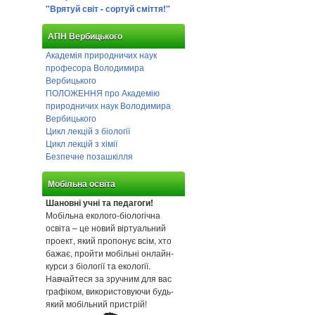
"Врятуй світ - сортуй сміття!"
АПН Вербицького
Академія природничих наук
професора Володимира
Вербицького
ПОЛОЖЕННЯ про Академію
природничих наук Володимира
Вербицького
Цикл лекцій з біології
Цикл лекцій з хімії
Безпечне позашкілля
Мобільна освіта
Шановні учні та педагоги!
Мобільна еколого-біологічна
освіта – це новий віртуальний
проект, який пропонує всім, хто
бажає, пройти мобільні онлайн-
курси з біології та екології.
Навчайтеся за зручним для вас
графіком, використовуючи будь-
який мобільний пристрій!