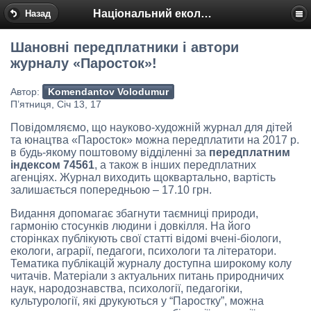
Національний еколого-натуралістичний центр
Назад
Шановні передплатники і автори
журналу «Паросток»!
Автор:
Komendantov Volodumur
П’ятниця, Січ 13, 17
Повідомляємо, що науково-художній журнал для дітей
та юнацтва «Паросток» можна передплатити на 2017 р.
в будь-якому поштовому відділенні за
передплатним
індексом 74561
, а також в інших передплатних
агенціях. Журнал виходить щоквартально, вартість
залишається попередньою – 17.10 грн.
Видання допомагає збагнути таємниці природи,
гармонію стосунків людини і довкілля. На його
сторінках публікують свої статті відомі вчені-біологи,
екологи, аграрії, педагоги, психологи та літератори.
Тематика публікацій журналу доступна широкому колу
читачів. Матеріали з актуальних питань природничих
наук, народознавства, психології, педагогіки,
культурології, які друкуються у “Паростку”, можна