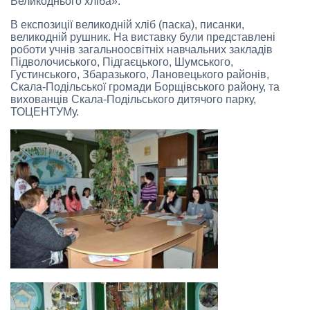
Великоднього хліба».
В експозиції великодній хліб (паска), писанки,
великодній рушник. На виставку були представлені
роботи учнів загальноосвітніх навчальних закладів
Підволочиського, Підгаєцького, Шумського,
Густинського, Збаразького, Лановецького районів,
Скала-Подільської громади Борщівського району, та
вихованців Скала-Подільського дитячого парку,
ТОЦЕНТУМу.