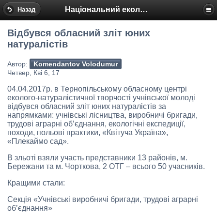
Національний еколого-натуралістичний центр
Назад
Відбувся обласний зліт юних
натуралістів
Автор:
Komendantov Volodumur
Четвер, Кві 6, 17
04.04.2017р. в Тернопільському обласному центрі
еколого-натуралістичної творчості учнівської молоді
відбувся обласний зліт юних натуралістів за
напрямками: учнівські лісництва, виробничі бригади,
трудові аграрні об’єднання, екологічні експедиції,
походи, польові практики, «Квітуча Україна»,
«Плекаймо сад».
В зльоті взяли участь представники 13 районів, м.
Бережани та м. Чорткова, 2 ОТГ – всього 50 учасників.
Кращими стали:
Секція «Учнівські виробничі бригади, трудові аграрні
об’єднання»