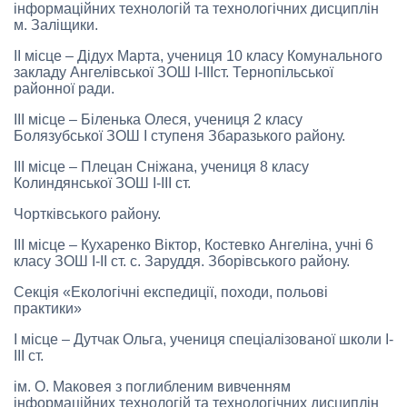
інформаційних технологій та технологічних дисциплін
м. Заліщики.
ІІ місце – Дідух Марта, учениця 10 класу Комунального
закладу Ангелівської ЗОШ І-ІІІст. Тернопільської
районної ради.
ІІІ місце – Біленька Олеся, учениця 2 класу
Болязубської ЗОШ І ступеня Збаразького району.
ІІІ місце – Плецан Сніжана, учениця 8 класу
Колиндянської ЗОШ І-ІІІ ст.
Чортківського району.
ІІІ місце – Кухаренко Віктор, Костевко Ангеліна, учні 6
класу ЗОШ І-ІІ ст. с. Заруддя. Зборівського району.
Секція «Екологічні експедиції, походи, польові
практики»
І місце – Дутчак Ольга, учениця спеціалізованої школи І-
ІІІ ст.
ім. О. Маковея з поглибленим вивченням
інформаційних технологій та технологічних дисциплін