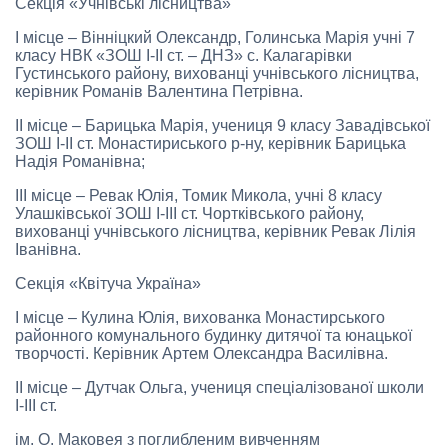
Секція «Учнівські лісництва»
І місце – Вінніцкий Олександр, Голинська Марія учні 7
класу НВК «ЗОШ І-ІІ ст. – ДНЗ» с. Калагарівки
Густинського району, вихованці учнівського лісництва,
керівник Романів Валентина Петрівна.
ІІ місце – Барицька Марія, учениця 9 класу Завадівської
ЗОШ І-ІІ ст. Монастириського р-ну, керівник Барицька
Надія Романівна;
ІІІ місце – Ревак Юлія, Томик Микола, учні 8 класу
Улашківської ЗОШ І-ІІІ ст. Чортківського району,
вихованці учнівського лісництва, керівник Ревак Лілія
Іванівна.
Секція «Квітуча Україна»
І місце – Кулина Юлія, вихованка Монастирського
районного комунального будинку дитячої та юнацької
творчості. Керівник Артем Олександра Василівна.
ІІ місце – Дутчак Ольга, учениця спеціалізованої школи
І-ІІІ ст.
ім. О. Маковея з поглибленим вивченням