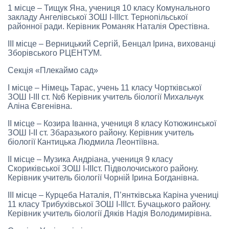
1 місце – Тищук Яна, учениця 10 класу Комунального
закладу Ангелівської ЗОШ І-ІІІст. Тернопільської
районної ради. Керівник Романяк Наталія Орестівна.
ІІІ місце – Верницький Сергій, Бенцал Ірина, вихованці
Зборівського РЦЕНТУМ.
Секція «Плекаймо сад»
І місце – Німець Тарас, учень 11 класу Чортківської
ЗОШ І-ІІІ ст. №6 Керівник учитель біології Михальчук
Аліна Євгенівна.
ІІ місце – Козира Іванна, учениця 8 класу Котюжинської
ЗОШ І-ІІ ст. Збаразького району. Керівник учитель
біології Кантицька Людмила Леонтіївна.
ІІ місце – Музика Андріана, учениця 9 класу
Скориківської ЗОШ І-ІІІст. Підволочиського району.
Керівник учитель біології Чорній Ірина Богданівна.
ІІІ місце – Курцеба Наталія, П’янтківська Каріна учениці
11 класу Трибухівської ЗОШ І-ІІІст. Бучацького району.
Керівник учитель біології Дяків Надія Володимирівна.