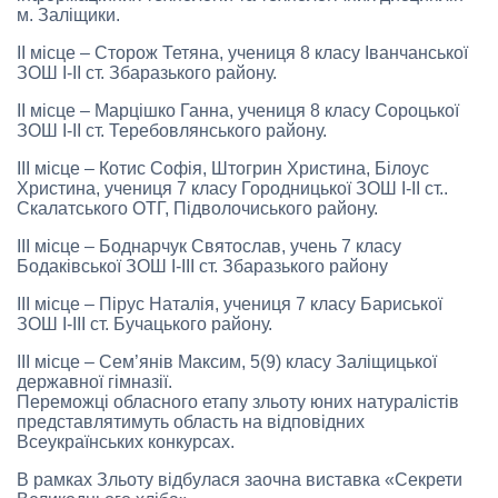
м. Заліщики.
ІІ місце – Сторож Тетяна, учениця 8 класу Іванчанської
ЗОШ І-ІІ ст. Збаразького району.
ІІ місце – Марцішко Ганна, учениця 8 класу Сороцької
ЗОШ І-ІІ ст. Теребовлянського району.
ІІІ місце – Котис Софія, Штогрин Христина, Білоус
Христина, учениця 7 класу Городницької ЗОШ І-ІІ ст..
Скалатського ОТГ, Підволочиського району.
ІІІ місце – Боднарчук Святослав, учень 7 класу
Бодаківської ЗОШ І-ІІІ ст. Збаразького району
ІІІ місце – Пірус Наталія, учениця 7 класу Бариської
ЗОШ І-ІІІ ст. Бучацького району.
ІІІ місце – Сем’янів Максим, 5(9) класу Заліщицької
державної гімназії.
Переможці обласного етапу зльоту юних натуралістів
представлятимуть область на відповідних
Всеукраїнських конкурсах.
В рамках Зльоту відбулася заочна виставка «Секрети