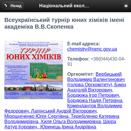
Національний еколого-натуралістичний центр
Назад
Всеукраїнський турнір юних хіміків імені
академіка В.В.Скопенка
E-mail адреса:
chemistry@nenc.gov.ua
Телефон:
+38(044)430-04-
91
Оргкомітет:
Вербицький
Володимир Валентинович
(голова Оргкомітету), Бикін
Анатолій Вікторович,
Бордюжа Ігор Петрович,
Бордюжа Надія Петрівна,
Комендантов Володимир
Федорович, Лапінський Андрій Вікторович,
Мірошніченко Юлія Сергіївна, Теребіленко Катерина
Володимирівна, Хиля Ольга Володимирівна, Шкіра
Артур Ігорович,, Юринець Ірина Андріївна
.