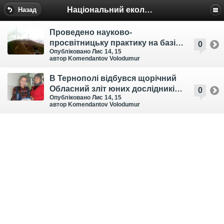
Національний еколого-натуралістичний центр
Назад
Проведено науково-
просвітницьку практику на базі
0
Опубліковано Лис 14, 15
Запорізького дитячого
автор Komendantov Volodumur
ботанічного саду
В Тернополі відбувся щорічний
Обласний зліт юних дослідників
0
Опубліковано Лис 14, 15
природи
автор Komendantov Volodumur