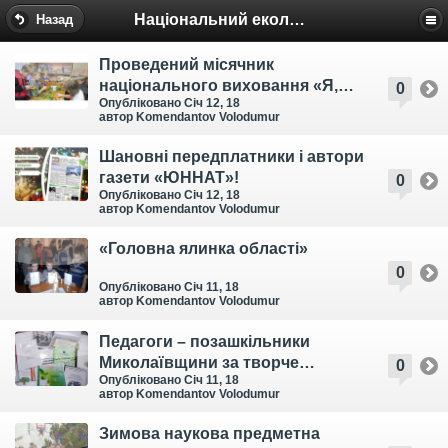
Національний еколого-натуралістичний центр
Назад
Проведений місячник
національного виховання «Я,
0
Опубліковано Січ 12, 18
родина, Україна»
автор Komendantov Volodumur
Шановні передплатники і автори
газети «ЮННАТ»!
0
Опубліковано Січ 12, 18
автор Komendantov Volodumur
«Головна ялинка області»
0
Опубліковано Січ 11, 18
автор Komendantov Volodumur
Педагоги – позашкільники
Миколаївщини за творче
0
Опубліковано Січ 11, 18
самовираження та професійне
автор Komendantov Volodumur
самовдосконалення
Зимова наукова предметна