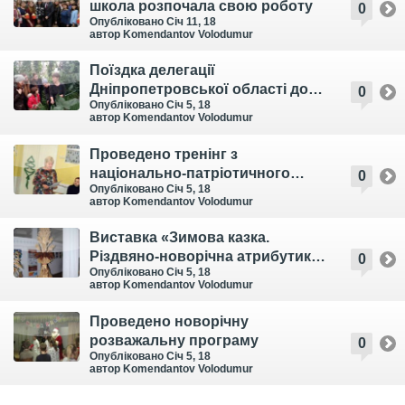
школа розпочала свою роботу
0
Опубліковано Січ 11, 18
автор Komendantov Volodumur
Поїздка делегації
Дніпропетровської області до
0
Опубліковано Січ 5, 18
Національного еколого-
автор Komendantov Volodumur
натуралістичного центру
учнівської молоді Міністерства
Проведено тренінг з
освіти і науки України (м. Київ)
національно-патріотичного
0
Опубліковано Січ 5, 18
виховання за матеріалами
автор Komendantov Volodumur
тренінгу «З Україною в серці!»
Виставка «Зимова казка.
Різдвяно-новорічна атрибутика»
0
Опубліковано Січ 5, 18
в Українському домі «Перемога»
автор Komendantov Volodumur
м. Тернополя
Проведено новорічну
розважальну програму
0
Опубліковано Січ 5, 18
автор Komendantov Volodumur