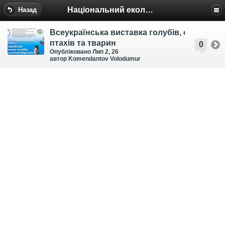
Національний еколого-натуралістичний центр
Назад
Всеукраїнська виставка голубів, сільсько
птахів та тварин
0
Опубліковано Лип 2, 26
автор Komendantov Volodumur