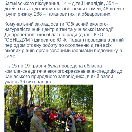
батьківського піклування, 14 – дітей інвалідів, 354 –
дітей з багатодітних малозабезпечних сімей, 48 дітей з
групи ризику, 288 – талановитих та обдарованих.
Комунальний заклад освіти “Обласний еколого-
натуралістичний центр дітей та учнівської молоді”
Дніпропетровської обласної ради (далі – КЗО
“ОЕНЦДУМ”) (директор Ю.Ф. Педан) проводив в літній
період змістовну роботу по охопленню дітей всіх
вікових рівнів організованими формами відпочинку, а
саме:
– з 15 по 19 травня була проведена обласна
комплексна дитяча еколого-краєзнавча експедиція до
Канівського природного заповідника, в якій взяли
участь 36 вихованців