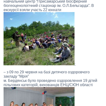
навчальний центр “Присамарський біосферний
біогеоценологічний стаціонар ім. О.Л.Бельгарда”. В
екскурсії взяли участь 22 юннати
;
– з 09 по 29 червня на базі дитячого оздоровчого
закладу “Мрія”
м. Бердянськ було проведено оздоровлення 19 дітей
пільгових категорій, вихованців ЕНЦ/СЮН області