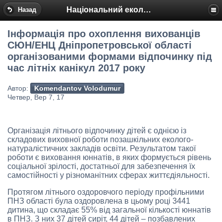
Національний еколого-натуралістичний центр
Назад
Інформація про охоплення вихованців
СЮН/ЕНЦ Дніпропетровської області
організованими формами відпочинку під
час літніх канікул 2017 року
Автор:
Komendantov Volodumur
Четвер, Вер 7, 17
Організація літнього відпочинку дітей є однією із
складових виховної роботи позашкільних еколого-
натуралістичних закладів освіти. Результатом такої
роботи є виховання юннатів, в яких формується рівень
соціальної зрілості, достатньої для забезпечення їх
самостійності у різноманітних сферах життєдіяльності.
Протягом літнього оздоровчого періоду профільними
ПНЗ області була оздоровлена в цьому році 3441
дитина, що складає 55% від загальної кількості юннатів
в ПНЗ. З них 37 дітей сиріт, 44 дітей – позбавлених