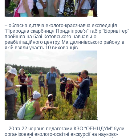
;
– обласна дитяча еколого-краєзнавча експедиція
“Природна скарбниця Придніпров’я” табір “Боривітер”
пройшла на базі Котовського навчально-
реабілітаційного центру, Магдалинівського району, в
якій взяли участь 10 вихованців
;
– 20 та 22 червня педагогами КЗО “ОЕНЦДУМ” були
організовані еколого-освітні екскурсії на науково-