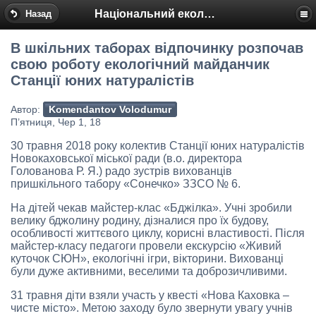
Національний еколого-натуралістичний центр
Назад
В шкільних таборах відпочинку розпочав
свою роботу екологічний майданчик
Станції юних натуралістів
Автор:
Komendantov Volodumur
П’ятниця, Чер 1, 18
30 травня 2018 року колектив Станції юних натуралістів
Новокаховської міської ради (в.о. директора
Голованова Р. Я.) радо зустрів вихованців
пришкільного табору «Сонечко» ЗЗСО № 6.
На дітей чекав майстер-клас «Бджілка». Учні зробили
велику бджолину родину, дізналися про їх будову,
особливості життєвого циклу, корисні властивості. Після
майстер-класу педагоги провели екскурсію «Живий
куточок СЮН», екологічні ігри, вікторини. Вихованці
були дуже активними, веселими та доброзичливими.
31 травня діти взяли участь у квесті «Нова Каховка –
чисте місто». Метою заходу було звернути увагу учнів