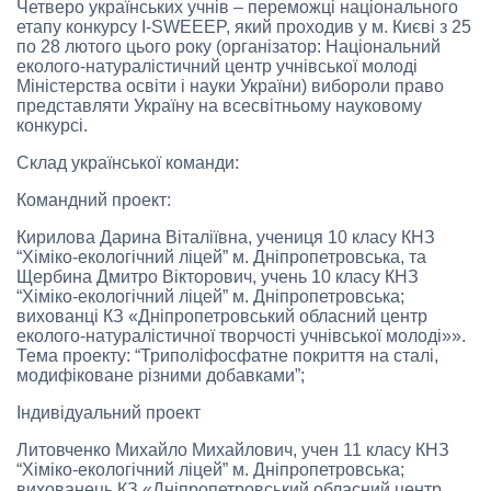
Четверо українських учнів – переможці національного
етапу конкурсу I-SWEEEP, який проходив у м. Києві з 25
по 28 лютого цього року (організатор: Національний
еколого-натуралістичний центр учнівської молоді
Міністерства освіти і науки України) вибороли право
представляти Україну на всесвітньому науковому
конкурсі.
Склад української команди:
Командний проект:
Кирилова Дарина Віталіївна, учениця 10 класу КНЗ
“Хіміко-екологічний ліцей” м. Дніпропетровська, та
Щербина Дмитро Вікторович, учень 10 класу КНЗ
“Хіміко-екологічний ліцей” м. Дніпропетровська;
вихованці КЗ «Дніпропетровський обласний центр
еколого-натуралістичної творчості учнівської молоді»».
Тема проекту: “Триполіфосфатне покриття на сталі,
модифіковане різними добавками”;
Індивідуальний проект
Литовченко Михайло Михайлович, учен 11 класу КНЗ
“Хіміко-екологічний ліцей” м. Дніпропетровська;
вихованець КЗ «Дніпропетровський обласний центр