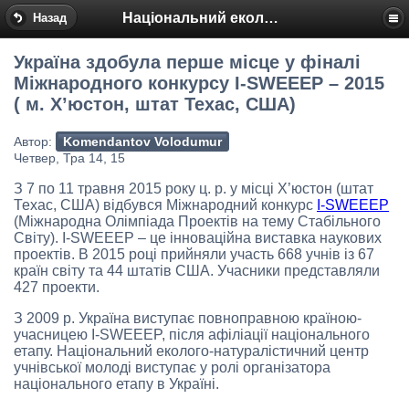
Національний еколого-натуралістичний центр
Назад
Україна здобула перше місце у фіналі
Міжнародного конкурсу I-SWEEEP – 2015
( м. Х’юстон, штат Техас, США)
Автор:
Komendantov Volodumur
Четвер, Тра 14, 15
З 7 по 11 травня 2015 року ц. р. у місці Х’юстон (штат
Техас, США) відбувся Міжнародний конкурс
I-SWEEEP
(Міжнародна Олімпіада Проектів на тему Стабільного
Світу). I-SWEEEP – це інноваційна виставка наукових
проектів. В 2015 році прийняли участь 668 учнів із 67
країн світу та 44 штатів США. Учасники представляли
427 проекти.
З 2009 р. Україна виступає повноправною країною-
учасницею I-SWEEEP, після афіліації національного
етапу. Національний еколого-натуралістичний центр
учнівської молоді виступає у ролі організатора
національного етапу в Україні.