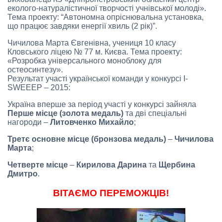
еколого-натуралістичної творчості учнівської молоді».
Тема проекту: “Автономна опріснювальна установка,
що працює завдяки енергії хвиль (2 рік)”.
Чичилова Марта Євгенівна, учениця 10 класу
Кловського ліцею № 77 м. Києва. Тема проекту:
«Розробка універсального моноблоку для
остеосинтезу».
Результат участі української команди у конкурсі I-
SWEEEP – 2015:
Україна вперше за період участі у конкурсі зайняла
Перше місце (золота медаль)
та дві спеціальні
нагороди –
Литовченко Михайло
;
Третє основне місце (бронзова медаль)
–
Чичилова
Марта
;
Четверте місце
–
Кирилова Дарина
та
Щербина
Дмитро
.
ВІТАЄМО ПЕРЕМОЖЦІВ!