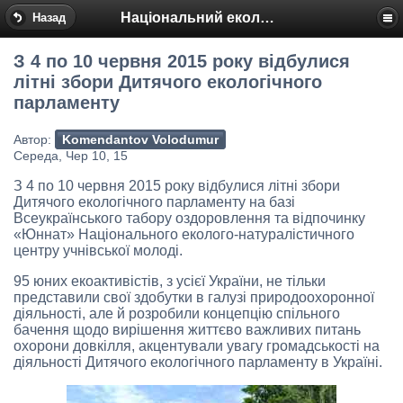
Національний еколого-натуралістичний центр
Назад
З 4 по 10 червня 2015 року відбулися
літні збори Дитячого екологічного
парламенту
Автор:
Komendantov Volodumur
Середа, Чер 10, 15
З 4 по 10 червня 2015 року відбулися літні збори
Дитячого екологічного парламенту на базі
Всеукраїнського табору оздоровлення та відпочинку
«Юннат» Національного еколого-натуралістичного
центру учнівської молоді.
95 юних екоактивістів, з усієї України, не тільки
представили свої здобутки в галузі природоохоронної
діяльності, але й розробили концепцію спільного
бачення щодо вирішення життєво важливих питань
охорони довкілля, акцентували увагу громадськості на
діяльності Дитячого екологічного парламенту в Україні.