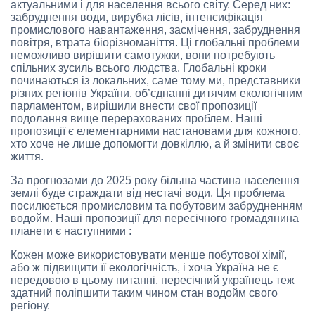
актуальними і для населення всього світу. Серед них:
забруднення води, вирубка лісів, інтенсифікація
промислового навантаження, засмічення, забруднення
повітря, втрата біорізноманіття. Ці глобальні проблеми
неможливо вирішити самотужки, вони потребують
спільних зусиль всього людства. Глобальні кроки
починаються із локальних, саме тому ми, представники
різних регіонів України, об’єднанні дитячим екологічним
парламентом, вирішили внести свої пропозиції
подолання вище перерахованих проблем. Наші
пропозиції є елементарними настановами для кожного,
хто хоче не лише допомогти довкіллю, а й змінити своє
життя.
За прогнозами до 2025 року більша частина населення
землі буде страждати від нестачі води. Ця проблема
посилюється промисловим та побутовим забрудненням
водойм. Наші пропозиції для пересічного громадянина
планети є наступними :
Кожен може використовувати менше побутової хімії,
або ж підвищити її екологічність, і хоча Україна не є
передовою в цьому питанні, пересічний українець теж
здатний поліпшити таким чином стан водойм свого
регіону.