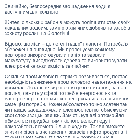
Звичайно, безпосереднє заощадження води є
доступним для кожного.
Жителі сільських районів можуть поліпшити стан своїх
локальних водойм, заміною хімічних добрив та засобів
захисту рослин на біологічні.
Відомо, що ліси – це легені нашої планети. Потреба їх
збереження очевидна. Ми пропонуємо кожному
повторно використовувати папір та здавати
макулатуру, висаджувати дерева та використовувати
електронні книжки замість звичайних.
Оскільки промисловість стрімко розвивається, постає
необхідність зниження промислового навантаження на
довкілля. Локальне вирішення цього питання, на наш
погляд, лежить у сфері потреб в енергоносіях та
електроенергії, тож ми сконцентрувалися на зниження
саме цієї потреби. Кожен абсолютно точно здатен так
чи інакше заощаджувати електроенергію, обмежуючи
свої споживацькі звички. Замість купівлі автомобіля
обмежтеся придбанням якісного велосипеду і
намагайтесь якомога більше ходити. Так ви зможете
знизити рівень виснаження запасів нафтопродуктів, і
таким чином зупинити подальшу розробку місць