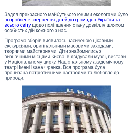
Задля прекрасного майбутнього юними екологами було
розроблене звернення дітей до громадян України та
всього світу
щодо поліпшення стану довкілля шляхом
особистих дій кожного з нас.
Програма зборів виявилась насиченою цікавими
екскурсіями, оригінальними масовими заходами,
творчими майстернями. Діти знайомились з
визначними місцями Києва, відвідували музеї, вистави
у Національному цирку, Національному академічному
театрі імені Івана Франка. Вся програма була
пронизана патріотичними настроями та любов’ю до
природи.