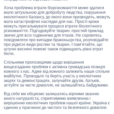
Хоча проблема втрати біорізноманіття може здатися
мало актуальною для добробуту людства, порушення
екологічного балансу, до якого вони призводять, можуть
мати катастрофічні наслідки для нас. Прості кроки
можуть пригальмувати процеси втрати біологічного
різноманіття. Підгодовуйте тварин: простий приклад
звичні для всіх годівнички для птахів. Не соромтесь
повідомляти про випадки браконьєрства, розповідайте
про рідкісні види рослин та тварин. І пам’ятайте, що
штучні весняні пожежі також підвищують рівні втрат
біоти.
Спільними пропозиціями щодо вирішення
вищезгаданих проблем є активна громадська позиція
кожного з нас. Адже від кожного залежить наше спільне
майбутнє. Проводьте та беріть участь у екологічних
акціях та демонстраціях, залучайте друзів, батьків,
агітуйте за чисте довкілля, не залишайтесь байдужими.
Від себе ми обіцяємо залишатись вірними званню
юного натураліста, сприятимемо виявленню і
вирішенню екологічних проблем нашої країни. Україна є
єдиною у прагненні до чистого та безпечного довкілля.