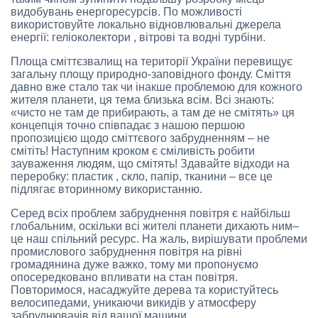
видобувань енергоресурсів. По можливості
використовуйте локально відновлювальні джерела
енергії: геліоколектори , вітрові та водні турбіни.
Площа сміттєзвалищ на території України перевищує
загальну площу природно-заповідного фонду. Сміття
давно вже стало так чи інакше проблемою для кожного
жителя планети, ця тема близька всім. Всі знають:
«чисто не там де прибирають, а там де не смітять» ця
концепція точно співпадає з нашою першою
пропозицією щодо сміттєвого забрудненням – не
смітіть! Наступним кроком є сміливість робити
зауваження людям, що смітять! Здавайте відходи на
переробку: пластик , скло, папір, тканини – все це
підлягає вторинному використанню.
Серед всіх проблем забруднення повітря є найбільш
глобальним, оскільки всі жителі планети дихають ним–
це наш спільний ресурс. На жаль, вирішувати проблеми
промислового забруднення повітря на рівні
громадянина дуже важко, тому ми пропонуємо
опосередковано впливати на стан повітря.
Повторимося, насаджуйте дерева та користуйтесь
велосипедами, уникаючи викидів у атмосферу
забруднювачів від вашої машини.