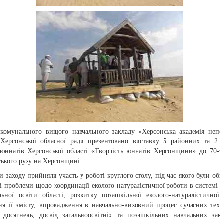
 комунального вищого навчального закладу «Херсонська академія неп
 Херсонської обласної ради презентовано виставку 5 районних та 2
 юннатів Херсонської області «Творчість юннатів Херсонщини» до 70-
ського руху на Херсонщині.
 заходу прийняли участь у роботі круглого столу, під час якого були об
і проблеми щодо координації еколого-натуралістичної роботи в системі 
льної освіти області, розвитку позашкільної еколого-натуралістичної
ня її змісту, впровадження в навчально-виховний процес сучасних тех
х досягнень, досвід загальноосвітніх та позашкільних навчальних за