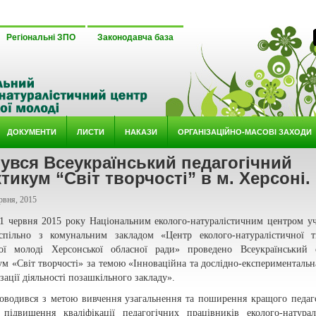
Регіональні ЗПО
Законодавча база
ДОКУМЕНТИ
ЛИСТИ
НАКАЗИ
ОРГАНІЗАЦІЙНО-МАСОВІ ЗАХОДИ
увся Всеукраїнський педагогічний
тикум “Світ творчості” в м. Херсоні.
рвня, 2015
11 червня 2015 року Національним еколого-натуралістичним центром уч
спільно з комунальним закладом «Центр еколого-натуралістичної т
кої молоді Херсонської обласної ради» проведено Всеукраїнський 
м «Світ творчості» за темою «Інноваційна та дослідно-експериментальн
ізації діяльності позашкільного закладу».
роводився з метою вивчення узагальнення та поширення кращого педаг
, підвищення кваліфікації педагогічних працівників еколого-натурал