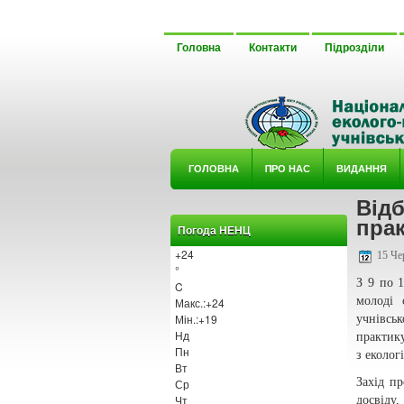
Головна
Контакти
Підрозділи
ГОЛОВНА
ΠРО НАС
ВИДАННЯ
Відб
У ГУРТ
прак
Погода НЕНЦ
+
24
15 Че
°
З 9 по 
C
молоді 
Макс.:
+
24
Мін.:
+
19
учнівсь
Нд
практику
Пн
з еколог
Вт
Захід п
Ср
Чт
досвіду