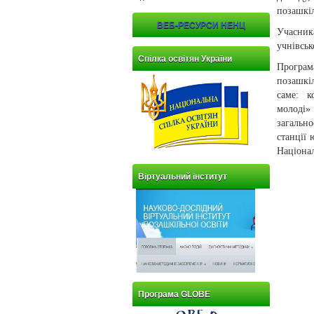
позашкіл
ВЕБ-РЕСУРСИ НЕНЦ
Учасник
учнівськ
Спілка освітян України
Програм
позашкі
саме: к
молоді»
загальн
станції 
Націона
Віртуальний інститут
Програма GLOBE