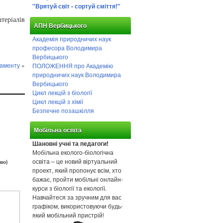
"Врятуй світ - сортуй сміття!"
еріалів
АПН Вербицького
Академія природничих наук
професора Володимира
Вербицького
ламенту
»
ПОЛОЖЕННЯ про Академію
природничих наук Володимира
Вербицького
Цикл лекцій з біології
Цикл лекцій з хімії
Безпечне позашкілля
Мобільна освіта
Шановні учні та педагоги!
Мобільна еколого-біологічна
освіта – це новий віртуальний
во)
проект, який пропонує всім, хто
бажає, пройти мобільні онлайн-
курси з біології та екології.
Навчайтеся за зручним для вас
графіком, використовуючи будь-
який мобільний пристрій!