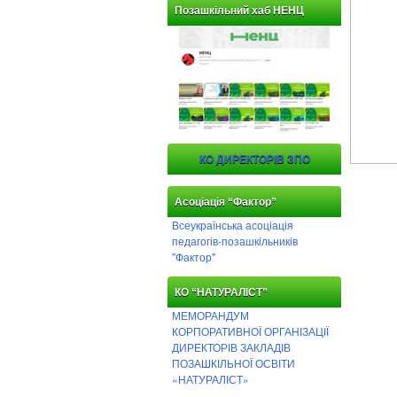
Позашкільний хаб НЕНЦ
КО ДИРЕКТОРІВ ЗПО
Асоціація “Фактор”
Всеукраїнська асоціація
педагогів-позашкільників
"Фактор"
КО “НАТУРАЛІСТ”
МЕМОРАНДУМ
КОРПОРАТИВНОЇ ОРГАНІЗАЦІЇ
ДИРЕКТОРІВ ЗАКЛАДІВ
ПОЗАШКІЛЬНОЇ ОСВІТИ
«НАТУРАЛІСТ»