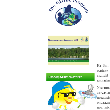
На базі
освіти»
станцій
Екософт&Інфоматрикс
юннатів
Учасники
актуальн
позашкі
оновлен
новітні