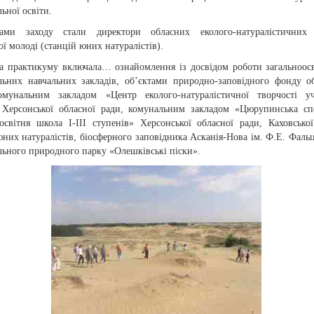
ьної освіти.
ами заходу стали директори обласних еколого-натуралістичних 
ої молоді (станцій юних натуралістів).
а практикуму включала…
ознайомлення із досвідом роботи загальноосв
льних навчальних закладів, об’єктами природно-заповідного фонду об
омунальним закладом «Центр еколого-натуралістичної творчості уч
 Херсонської обласної ради, комунальним закладом «Цюрупинська сп
оосвітня школа І-ІІІ ступенів» Херсонської обласної ради, Каховської
юних натуралістів, біосферного заповідника Асканія-Нова ім. Ф.Е. Фаль
льного природного парку «Олешківські піски».