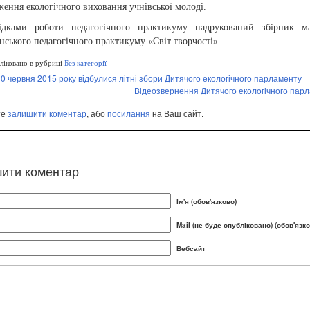
ення екологічного виховання учнівської молоді.
ідками роботи педагогічного практикуму надрукований збірник мат
нського педагогічного практикуму «Світ творчості».
іковано в рубриці
Без категорії
10 червня 2015 року відбулися літні збори Дитячого екологічного парламенту
Відеозвернення Дитячого екологічного пар
те
залишити коментар
, або
посилання
на Ваш сайт.
ити коментар
Ім'я (обов'язково)
Mail (не буде опубліковано) (обов'язко
Вебсайт