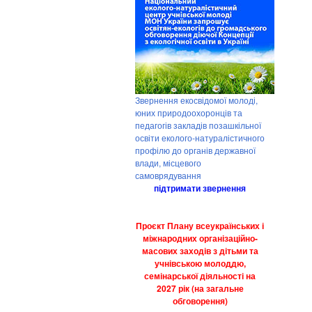
Звернення екосвідомої молоді,
юних природоохоронців та
педагогів закладів позашкільної
освіти еколого-натуралістичного
профілю до органів державної
влади, місцевого
самоврядування
підтримати звернення
Проєкт Плану всеукраїнських і
міжнародних організаційно-
масових заходів з дітьми та
учнівською молоддю,
семінарської діяльності на
2027 рік (на загальне
обговорення)