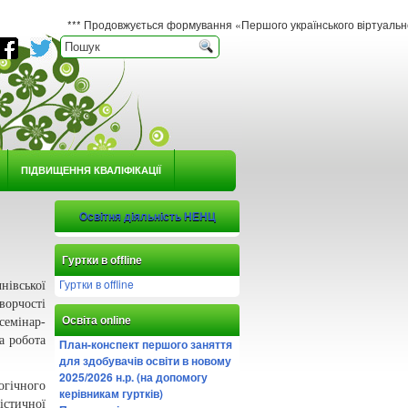
*** Продовжується формування «Першого українського віртуального гербарію ю
ПІДВИЩЕННЯ КВАЛІФІКАЦІЇ
Освітня діяльність НЕНЦ
Гуртки в offline
Гуртки в offline
нівської
ворчості
Освіта online
семінар-
а робота
План-конспект першого заняття
для здобувачів освіти в новому
2025/2026 н.р. (на допомогу
огічного
керівникам гуртків)
істичної