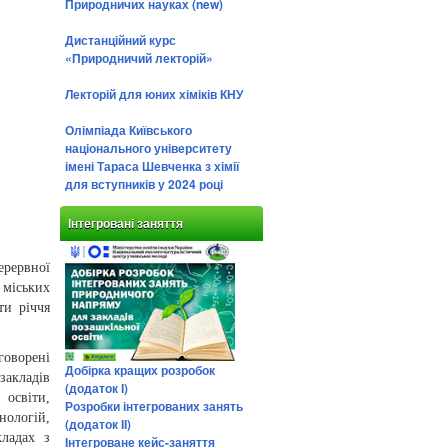
Природничих науках (new)
Дистанційний курс
«Природничий лекторій»
Лекторій для юних хіміків КНУ
Олімпіада Київського
національного університету
імені Тараса Шевченка з хімії
для вступників у 2024 році
Інтегровані заняття
ерервної
 міських
ти річчя
говорені
Добірка кращих розробок
закладів
(додаток І)
 освіти,
Розробки інтегрованих занять
нологій,
(додаток ІІ)
кладах з
Інтегроване кейс-заняття