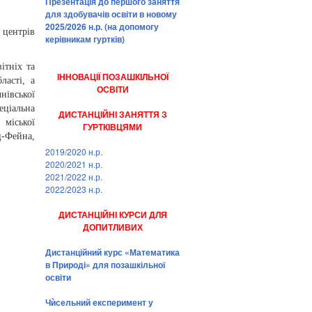
Презентація до першого заняття
для здобувачів освіти в новому
2025/2026 н.р. (на допомогу
центрів
керівникам гуртків)
ітніх та
ІННОВАЦІЇ ПОЗАШКІЛЬНОЇ
ласті, а
ОСВІТИ
нівської
еціальна
ДИСТАНЦІЙНІ ЗАНЯТТЯ З
 міської
ГУРТКІВЦЯМИ
ц-Фейна,
2019/2020 н.р.
2020/2021 н.р.
2021/2022 н.р.
2022/2023 н.р.
ДИСТАНЦІЙНІ КУРСИ ДЛЯ
ДОПИТЛИВИХ
Дистанційний курс «Математика
в Природі» для позашкільної
освіти
Чѝсельний експеримент у