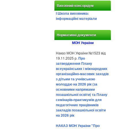
Виховний консорціум
І Школа виховника:
інформаційні матеріали
Нормативні документи
МОН України
Наказ МОН України №1523 від
19.11.2025 р.
Про
затвердження Плану
всеукраїнських і міжнародних
організаційно-масових заходів
з дітьми та учнівською
молоддю на 2026 рік (за
основними напрямами
позашкільної освіти) та Плану
семінарів-практикумів для
педагогічних працівників
закладів позашкільної освіти
на 2026 рік
НАКАЗ МОН України "Про