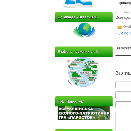
впровадж
За насл
Олімпіада «DreamECO»
Всеукраї
Опубл
«
З 4 по 
Ви може
Е-сфера наукових ідей
Залиш
Гра “Паросток”