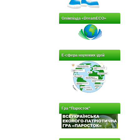
Олімпіада «DreamECO»
Е-сфера наукових ідей
Гра “Паросток”