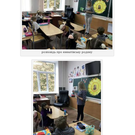
розповідь про юннатівську родину