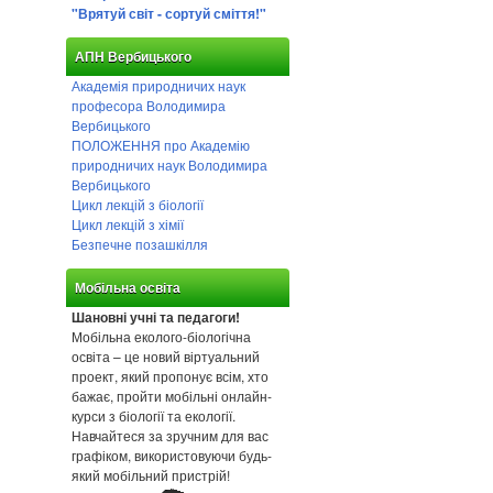
"Врятуй світ - сортуй сміття!"
АПН Вербицького
Академія природничих наук
професора Володимира
Вербицького
ПОЛОЖЕННЯ про Академію
природничих наук Володимира
Вербицького
Цикл лекцій з біології
Цикл лекцій з хімії
Безпечне позашкілля
Мобільна освіта
Шановні учні та педагоги!
Мобільна еколого-біологічна
освіта – це новий віртуальний
проект, який пропонує всім, хто
бажає, пройти мобільні онлайн-
курси з біології та екології.
Навчайтеся за зручним для вас
графіком, використовуючи будь-
який мобільний пристрій!