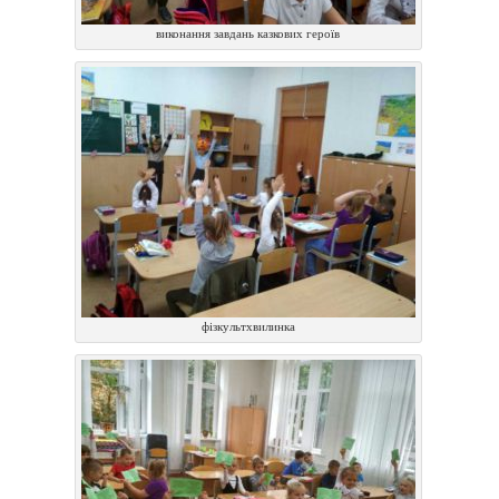
виконання завдань казкових героїв
фiзкультхвилинка