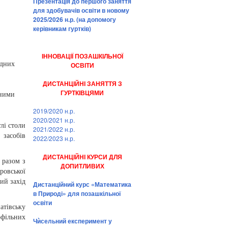
Презентація до першого заняття
для здобувачів освіти в новому
2025/2026 н.р. (на допомогу
керівникам гуртків)
ІННОВАЦІЇ ПОЗАШКІЛЬНОЇ
ідних
ОСВІТИ
ДИСТАНЦІЙНІ ЗАНЯТТЯ З
ГУРТКІВЦЯМИ
аними
2019/2020 н.р.
2020/2021 н.р.
лі столи
2021/2022 н.р.
 засобів
2022/2023 н.р.
ДИСТАНЦІЙНІ КУРСИ ДЛЯ
 разом з
ДОПИТЛИВИХ
овської
ий захід
Дистанційний курс «Математика
в Природі» для позашкільної
освіти
тівську
офільних
Чѝсельний експеримент у