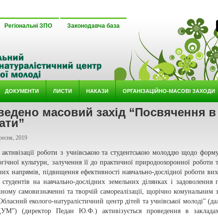
Регіональні ЗПО
Законодавча база
ДОКУМЕНТИ
ЛИСТИ
НАКАЗИ
ОРГАНІЗАЦІЙНО-МАСОВІ ЗАХОДИ
ведено масовий захід “Посвячення в
ати”
ресня, 2019
 активізації роботи з учнівською та студентською молоддю щодо форм
огічної культури, залучення її до практичної природоохоронної роботи 
них напрямів, підвищення ефективності навчально-дослідної роботи вих
а студентів на навчально-дослідних земельних ділянках і задоволення 
йному самовизначенні та творчій самореалізації, щорічно комунальним 
Обласний еколого-натуралістичний центр дітей та учнівської молоді” (да
М”) (директор Педан Ю.Ф.) активізується проведення в закладах