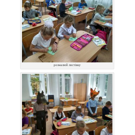
розмалюй листiвку