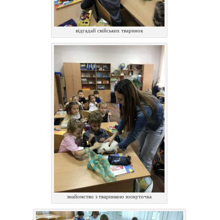
відгадай свійських тваринок
знайомство з тваринкою зоокуточка