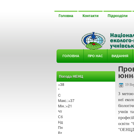
Головна
Контакти
Підрозділи
ГОЛОВНА
ΠРО НАС
ВИДАННЯ
Про
У ГУРТ
юнн
Погода НЕНЦ
+
38
19 Ве
°
З метою
C
неї екол
Макс.:
+
37
Мін.:
+
21
біологіч
Чт
учнів т
Сб
професі
Нд
освіти “
Пн
“ОЕНЦДУ
Вт