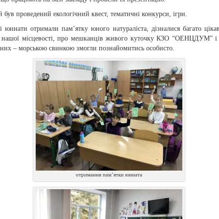
й був проведений екологічний квест, тематичні конкурси, ігри.
і юннати отримали пам’ятку юного натураліста, дізналися багато ціка
 нашої місцевості, про мешканців живого куточку КЗО “ОЕНЦДУМ” і 
 них – морською свинкою змогли познайомитись особисто.
отримання пам’ятки юнната