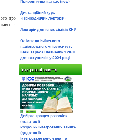
Природничих науках (new)
Дистанційний курс
«Природничий лекторій»
вого про
навіть з
Лекторій для юних хіміків КНУ
Олімпіада Київського
національного університету
імені Тараса Шевченка з хімії
для вступників у 2024 році
Інтегровані заняття
Добірка кращих розробок
(додаток І)
Розробки інтегрованих занять
(додаток ІІ)
Інтегроване кейс-заняття