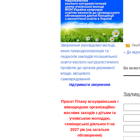
Звернення екосвідомої молоді,
Опубл
юних природоохоронців та
«
До відз
педагогів закладів позашкільної
освіти еколого-натуралістичного
профілю до органів державної
Ви може
влади, місцевого
самоврядування
підтримати звернення
Залиш
Проєкт Плану всеукраїнських і
міжнародних організаційно-
масових заходів з дітьми та
учнівською молоддю,
семінарської діяльності на
2027 рік (на загальне
обговорення)