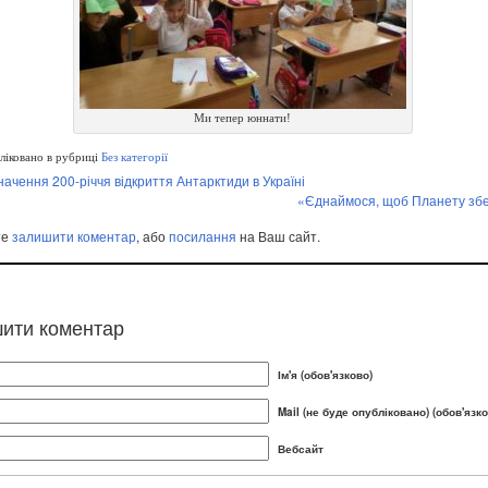
Ми тепер юннати!
іковано в рубриці
Без категорії
начення 200-річчя відкриття Антарктиди в Україні
«Єднаймося, щоб Планету зб
те
залишити коментар
, або
посилання
на Ваш сайт.
ити коментар
Ім'я (обов'язково)
Mail (не буде опубліковано) (обов'язко
Вебсайт