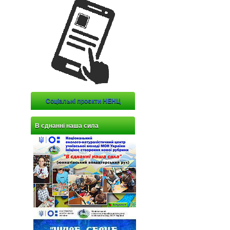
Соціальні проєкти НЕНЦ
В єднанні наша сила