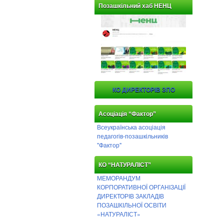
Позашкільний хаб НЕНЦ
КО ДИРЕКТОРІВ ЗПО
Асоціація “Фактор”
Всеукраїнська асоціація
педагогів-позашкільників
"Фактор"
КО “НАТУРАЛІСТ”
МЕМОРАНДУМ
КОРПОРАТИВНОЇ ОРГАНІЗАЦІЇ
ДИРЕКТОРІВ ЗАКЛАДІВ
ПОЗАШКІЛЬНОЇ ОСВІТИ
«НАТУРАЛІСТ»