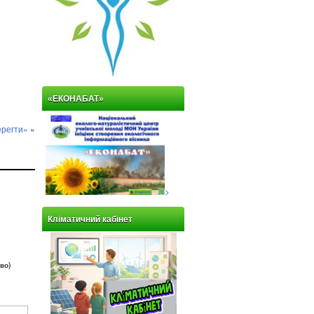
«ЕКОНАБАТ»
ерегти»
»
>
Кліматичний кабінет
во)