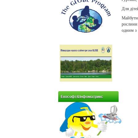
Для діте
Майбутн
рослини
одним з
Екософт&Інфоматрикс