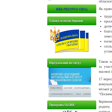
обласног
Як прави
ВЕБ-РЕСУРСИ НЕНЦ
трудо
Спілка освітян України
прос
дитяч
благ
земе
посв
спіл
устан
Також за
Віртуальний інститут
за учас
масової 
17 вере
комунал
міської 
“Посвяч
Керівни
Програма GLOBE
родину,
гуртках,