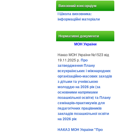
Виховний консорціум
І Школа виховника:
інформаційні матеріали
Нормативні документи
МОН України
Наказ МОН України №1523 від
19.11.2025 р.
Про
затвердження Плану
всеукраїнських і міжнародних
організаційно-масових заходів
з дітьми та учнівською
молоддю на 2026 рік (за
основними напрямами
позашкільної освіти) та Плану
семінарів-практикумів для
педагогічних працівників
закладів позашкільної освіти
на 2026 рік
НАКАЗ МОН України "Про