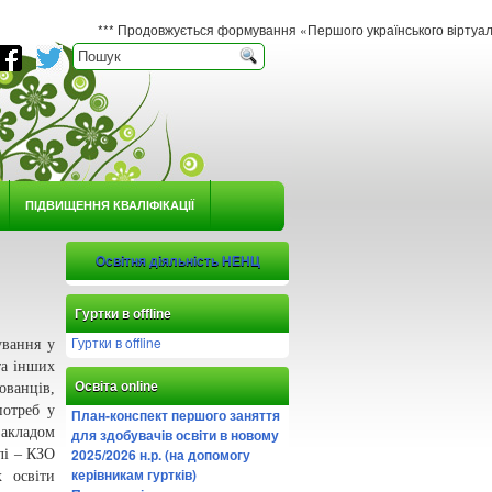
*** Продовжується формування «Першого українського віртуального гербарію 
ПІДВИЩЕННЯ КВАЛІФІКАЦІЇ
Освітня діяльність НЕНЦ
Гуртки в offline
Гуртки в offline
ування у
та інших
Освіта online
ованців,
потреб у
План-конспект першого заняття
закладом
для здобувачів освіти в новому
2025/2026 н.р. (на допомогу
лі – КЗО
керівникам гуртків)
 освіти