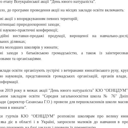
о етапу Всеукраїнської акції “День юного натураліста”.
ло, до програми проведення акції на місцях заклади освіти включають:
ві акції з впорядкуванням певних територій;
вітницькі природоохоронні заходи;
і науково-практичні конференції;
одійні виставки-продажі продукції, вирощеної на навчально-досл
льних ділянках;
ята молодших школярів у юннати;
ьні заходи з батьківською громадськістю, а також із заінтересов
овами та організаціями.
клади освіти організують зустрічі з ветеранами юннатівського руху, круг
тю науковців, представників громадських організацій, органів влади,
інформації.
сня 2019 року в межах акції “День юного натураліста” КЗО “ОЕНЦДУМ”
ьним закладом освіти “Середня загальноосвітня школа № 76” Дніпр
ради (директор Сазанська Г.О.) провели для першокласників школи масов
ення в юннати”.
ки гуртків КЗО “ОЕНЦДУМ” розповіли школярам про велику юнна
 яка діє в області і в Україні, запросили малюків до навчання в пр
 що працюють на базі закладу і провели їх презентацію.