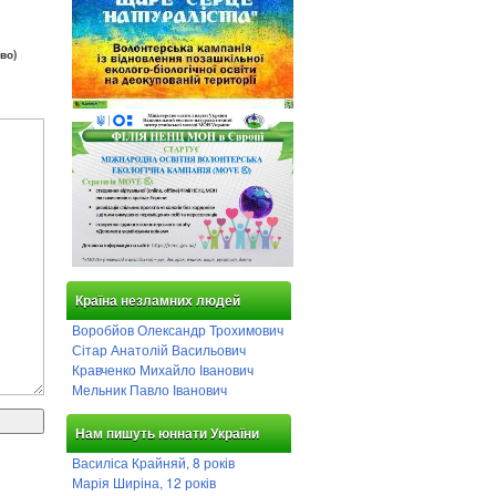
во)
Країна незламних людей
Воробйов Олександр Трохимович
Сітар Анатолій Васильович
Кравченко Михайло Іванович
Мельник Павло Іванович
Нам пишуть юннати України
Василіса Крайняй, 8 років
Марія Ширіна, 12 років