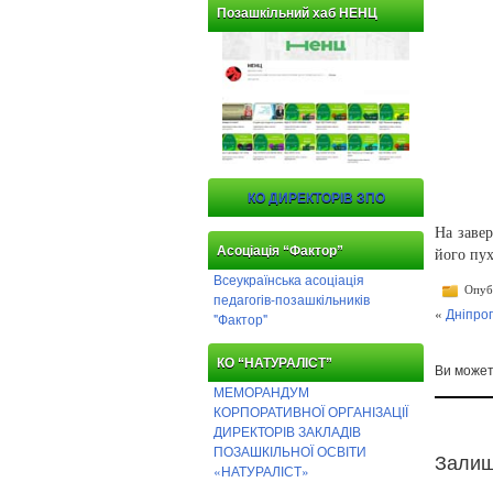
Позашкільний хаб НЕНЦ
КО ДИРЕКТОРІВ ЗПО
На завер
Асоціація “Фактор”
його пу
Всеукраїнська асоціація
Опубл
педагогів-позашкільників
«
Дніпро
"Фактор"
КО “НАТУРАЛІСТ”
Ви може
МЕМОРАНДУМ
КОРПОРАТИВНОЇ ОРГАНІЗАЦІЇ
ДИРЕКТОРІВ ЗАКЛАДІВ
ПОЗАШКІЛЬНОЇ ОСВІТИ
Залиш
«НАТУРАЛІСТ»