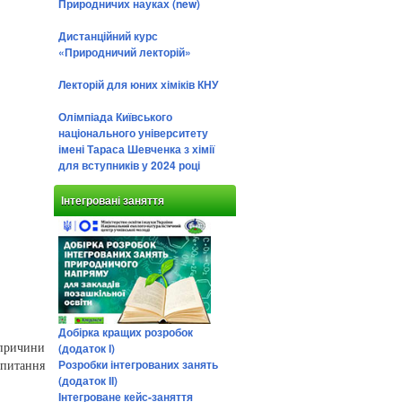
Природничих науках (new)
Дистанційний курс
«Природничий лекторій»
Лекторій для юних хіміків КНУ
Олімпіада Київського
національного університету
імені Тараса Шевченка з хімії
для вступників у 2024 році
Інтегровані заняття
Добірка кращих розробок
(додаток І)
причини
Розробки інтегрованих занять
 питання
(додаток ІІ)
Інтегроване кейс-заняття