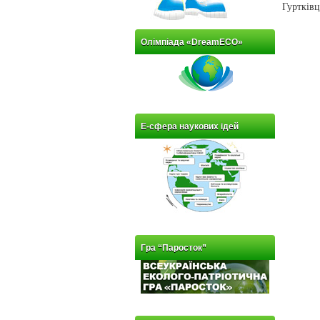
Гуртківц
Олімпіада «DreamECO»
Е-сфера наукових ідей
Гра “Паросток”