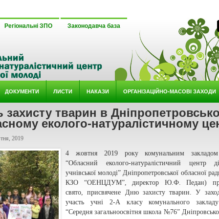
Регіональні ЗПО
Законодавча база
ДОКУМЕНТИ
ЛИСТИ
НАКАЗИ
ОРГАНІЗАЦІЙНО-МАСОВІ ЗАХОДИ
ь захисту тварин в Дніпропетровськ
сному еколого-натуралістичному це
тня, 2019
4 жовтня 2019 року комунальним закладом
“Обласний еколого-натуралістичний центр д
учнівської молоді” Дніпропетровської обласної ради
КЗО “ОЕНЦДУМ”, директор Ю.Ф. Педан) пр
свято, присвячене Дню захисту тварин. У захо
участь учні 2-А класу комунального закладу
“Середня загальноосвітня школа №76” Дніпровської