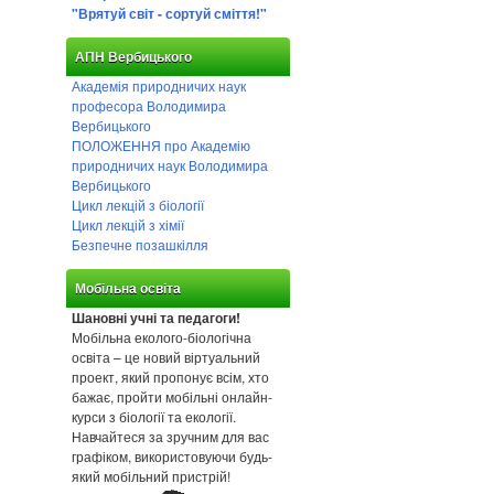
"Врятуй світ - сортуй сміття!"
АПН Вербицького
Академія природничих наук
професора Володимира
Вербицького
ПОЛОЖЕННЯ про Академію
природничих наук Володимира
Вербицького
Цикл лекцій з біології
Цикл лекцій з хімії
Безпечне позашкілля
Мобільна освіта
Шановні учні та педагоги!
Мобільна еколого-біологічна
освіта – це новий віртуальний
проект, який пропонує всім, хто
бажає, пройти мобільні онлайн-
курси з біології та екології.
Навчайтеся за зручним для вас
графіком, використовуючи будь-
який мобільний пристрій!