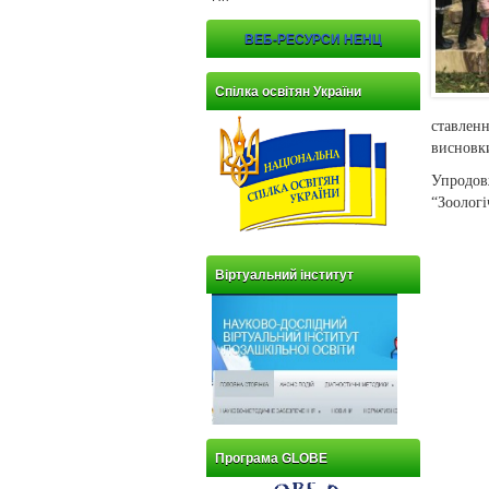
ВЕБ-РЕСУРСИ НЕНЦ
Спілка освітян України
ставлен
висновк
Упродов
“Зоологі
Віртуальний інститут
Програма GLOBE