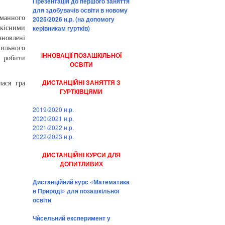
Презентація до першого заняття
для здобувачів освіти в новому
уманного
2025/2026 н.р. (на допомогу
керівникам гуртків)
кісними
ановлені
вильного
ІННОВАЦІЇ ПОЗАШКІЛЬНОЇ
 робити
ОСВІТИ
ДИСТАНЦІЙНІ ЗАНЯТТЯ З
лася гра
ГУРТКІВЦЯМИ
2019/2020 н.р.
2020/2021 н.р.
2021/2022 н.р.
2022/2023 н.р.
ДИСТАНЦІЙНІ КУРСИ ДЛЯ
ДОПИТЛИВИХ
Дистанційний курс «Математика
в Природі» для позашкільної
освіти
Чѝсельний експеримент у