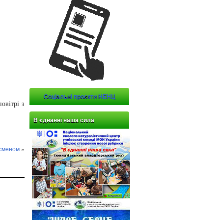
Соціальні проєкти НЕНЦ
овітрі з
В єднанні наша сила
дсменом
»