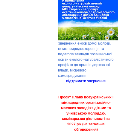
Звернення екосвідомої молоді,
юних природоохоронців та
педагогів закладів позашкільної
освіти еколого-натуралістичного
профілю до органів державної
влади, місцевого
самоврядування
підтримати звернення
Проєкт Плану всеукраїнських і
міжнародних організаційно-
масових заходів з дітьми та
учнівською молоддю,
семінарської діяльності на
2027 рік (на загальне
обговорення)