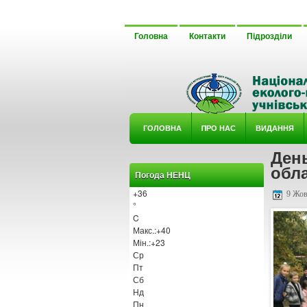
Головна
Контакти
Підрозділи
ГОЛОВНА
ΠРО НАС
ВИДАННЯ
Ден
У ГУРТ
обла
Погода НЕНЦ
+
36
9 Жов
°
C
Макс.:
+
40
Мін.:
+
23
Ср
Пт
Сб
Нд
Пн