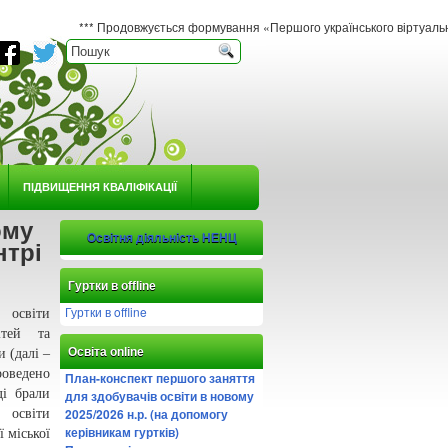
*** Продовжується формування «Першого українського віртуального гербарію ю
ПІДВИЩЕННЯ КВАЛІФІКАЦІЇ
ому
Освітня діяльність НЕНЦ
нтрі
Гуртки в offline
Гуртки в offline
 освіти
ітей та
Освіта online
 (далі –
оведено
План-конспект першого заняття
ді брали
для здобувачів освіти в новому
2025/2026 н.р. (на допомогу
 освіти
керівникам гуртків)
 міської