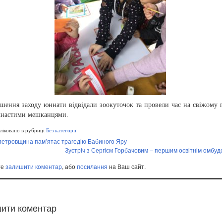
шення заходу юннати відвідали зоокуточок та провели час на свіжому п
хнастими мешканцями.
іковано в рубриці
Без категорії
петровщина пам’ятає трагедію Бабиного Яру
Зустріч з Сергієм Горбачовим – першим освітнім омбу
те
залишити коментар
, або
посилання
на Ваш сайт.
ити коментар