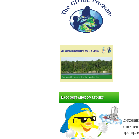
Екософт&Інфоматрикс
Вихован
зникнен
про прав