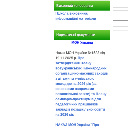
Виховний консорціум
І Школа виховника:
інформаційні матеріали
Нормативні документи
МОН України
Наказ МОН України №1523 від
19.11.2025 р.
Про
затвердження Плану
всеукраїнських і міжнародних
організаційно-масових заходів
з дітьми та учнівською
молоддю на 2026 рік (за
основними напрямами
позашкільної освіти) та Плану
семінарів-практикумів для
педагогічних працівників
закладів позашкільної освіти
на 2026 рік
НАКАЗ МОН України "Про