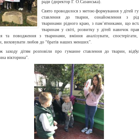
ради (директор Г. О.Сазанська).
Свято проводилося з метою формування у дітей г
ставлення до тварин, ознайомлення з рід
тваринами рідного краю, з пам’ятниками, що вст
тваринам у світі, розвитку у дітей навичок пра
ня та поводження з тваринами, вміння аналізувати, спостерігати,
и, виховувати любов до “братів наших менших”.
ж заходу дітям розповіли про гуманне ставлення до тварин, відбу
чна вікторина”.