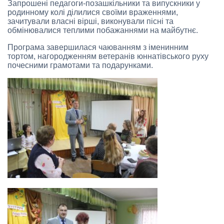
Запрошені педагоги-позашкільники та випускники у
родинному колі ділилися своїми враженнями,
зачитували власні вірші, виконували пісні та
обмінювалися теплими побажаннями на майбутнє.
Програма завершилася чаюванням з іменинним
тортом, нагородженням ветеранів юннатівського руху
почесними грамотами та подарунками.