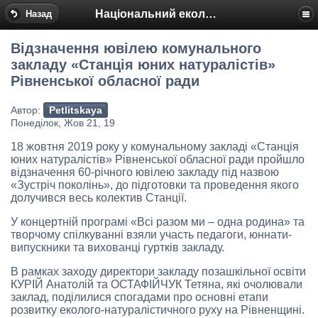
Національний еколого-натуралістичний центр
Назад
Відзначення ювілею комунального
закладу «Станція юних натуралістів»
Рівненської обласної ради
Автор:
Petlitskaya
Понеділок, Жов 21, 19
18 жовтня 2019 року у комунальному закладі «Станція
юних натуралістів» Рівненської обласної ради пройшло
відзначення 60-річного ювілею закладу під назвою
«Зустріч поколінь», до підготовки та проведення якого
долучився весь колектив Станції.
У концертній програмі «Всі разом ми – одна родина» та
творчому спілкуванні взяли участь педагоги, юннати-
випускники та вихованці гуртків закладу.
В рамках заходу директори закладу позашкільної освіти
КУРІЙ Анатолій та ОСТАФІЙЧУК Тетяна, які очолювали
заклад, поділилися спогадами про основні етапи
розвитку еколого-натуралістичного руху на Рівненщині.