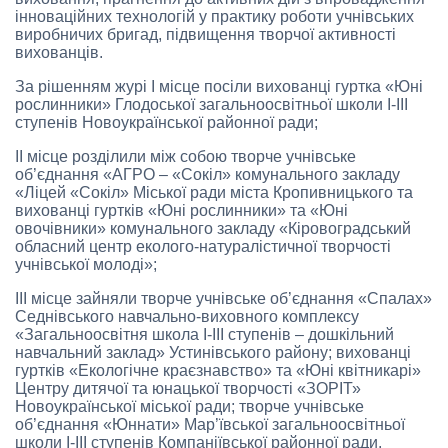
інноваційних технологій у практику роботи учнівських
виробничих бригад, підвищення творчої активності
вихованців.
За рішенням журі І місце посіли вихованці гуртка «Юні
рослинники» Глодоської загальноосвітньої школи І-ІІІ
ступенів Новоукраїнської районної ради;
ІІ місце розділили між собою творче учнівське
об’єднання «АГРО – «Сокіл» комунального закладу
«Ліцей «Сокіл» Міської ради міста Кропивницького та
вихованці гуртків «Юні рослинники» та «Юні
овочівники» комунального закладу «Кіровоградський
обласний центр еколого-натуралістичної творчості
учнівської молоді»;
ІІІ місце зайняли творче учнівське об’єднання «Спалах»
Седнівського навчально-виховного комплексу
«Загальноосвітня школа І-ІІІ ступенів – дошкільний
навчальний заклад» Устинівського району; вихованці
гуртків «Екологічне краєзнавство» та «Юні квітникарі»
Центру дитячої та юнацької творчості «ЗОРІТ»
Новоукраїнської міської ради; творче учнівське
об’єднання «Юннати» Мар’ївської загальноосвітньої
школи І-ІІІ ступенів Компаніївської районної ради.