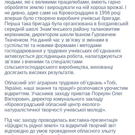
людьми, які є великими працелюбами, вміють гарно
обробляти землю і вирощувати на ній хороші врожаї. І
не дивно, адже саме на Кіровоградщині в 1956 році
вперше було створено виробничі учнівські бригади.
Перша така бригада була організована в Богданівській
середній школі Знам’янського району талановитим
керівником, директором школи Іваном Гуровичем
Ткаченком. На даний час у зв’язку зі змінами в
суспільстві та новими формами і методами
господарювання у трудових учнівських об’єднаннях
активізується дослідницька робота, налагоджуються
зв’язки з вченими та спеціалістами
сільськогосподарського виробництва, вихованці
досягають високих результатів.
Обласний зліт аграрних трудових об’єднань «Тобі,
Україно, наші знання та праця!» розпочався урочистим
відкриттям. Учасників заходу привітав Поркуян Олег
Вікторович, директор комунального закладу
«Кіровоградський обласний центр еколого-
натуралістичної творчості учнівської молоді».
Під час заходу проводилась виставка-презентація
«Щедрість рідної землі» та відкритий творчий звіт
відповідно до умов проведення обласного зльоту