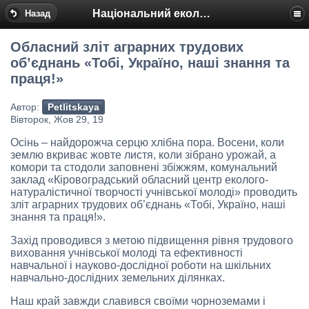
Національний еколого-натуралістичний центр
Назад
Обласний зліт аграрних трудових
об’єднань «Тобі, Україно, наші знання та
праця!»
Автор:
Petlitskaya
Вівторок, Жов 29, 19
Осінь – найдорожча серцю хлібна пора. Восени, коли
землю вкриває жовте листя, коли зібрано урожай, а
комори та стодоли заповнені збіжжям, комунальний
заклад «Кіровоградський обласний центр еколого-
натуралістичної творчості учнівської молоді» проводить
зліт аграрних трудових об’єднань «Тобі, Україно, наші
знання та праця!».
Захід проводився з метою підвищення рівня трудового
виховання учнівської молоді та ефективності
навчальної і науково-дослідної роботи на шкільних
навчально-дослідних земельних ділянках.
Наш край завжди славився своїми чорноземами і