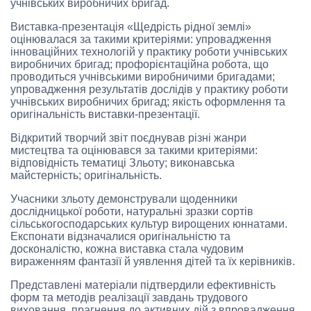
учнівських виробничих бригад.
Виставка-презентація «Щедрість рідної землі»
оцінювалася за такими критеріями: упровадження
інноваційних технологій у практику роботи учнівських
виробничих бригад; профорієнтаційна робота, що
проводиться учнівськими виробничими бригадами;
упровадження результатів дослідів у практику роботи
учнівських виробничих бригад; якість оформлення та
оригінальність виставки-презентації.
Відкритий творчий звіт поєднував різні жанри
мистецтва та оцінювався за такими критеріями:
відповідність тематиці Зльоту; виконавська
майстерність; оригінальність.
Учасники зльоту демонстрували щоденники
дослідницької роботи, натуральні зразки сортів
сільськогосподарських культур вирощених юннатами.
Експонати відзначалися оригінальністю та
досконалістю, кожна виставка стала чудовим
вираженням фантазії й уявлення дітей та їх керівників.
Представлені матеріали підтвердили ефективність
форм та методів реалізації завдань трудового
виховання, прагнення до активних дій з впровадження