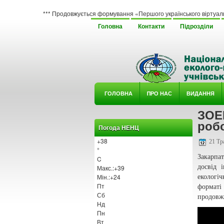
*** Продовжується формування «Першого українського віртуального гербарі
Головна
Контакти
Підрозділи
ГОЛОВНА
ΠРО НАС
ВИДАННЯ
ЗОЕ
У ГУРТ
робо
Погода НЕНЦ
+
38
21 Тр
°
Закарпа
C
досвід 
Макс.:
+
39
Мін.:
+
24
екологі
Пт
форматі
Сб
продовжу
Нд
Пн
Вт