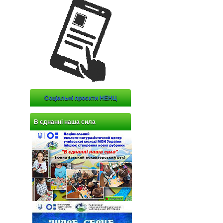
Соціальні проєкти НЕНЦ
В єднанні наша сила