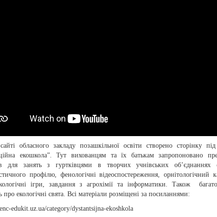
сайті обласного закладу позашкільної освіти створено сторінку пі
ційна екошкола”. Тут вихованцям та їх батькам запропоновано пре
ів для занять з гуртківцями в творчих учнівських об’єднаннях е
істичного профілю, фенологічні відеоспостереження, орнітологічний к
екологічні ігри, завдання з агрохімії та інформатики. Також бага
ь про екологічні свята. Всі матеріали розміщені за посиланнями:
oenc-edukit.uz.ua/category/dystantsijna-ekoshkola