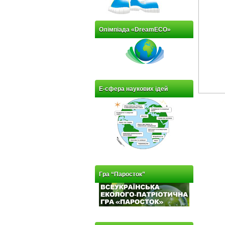
Олімпіада «DreamECO»
Е-сфера наукових ідей
Гра “Паросток”