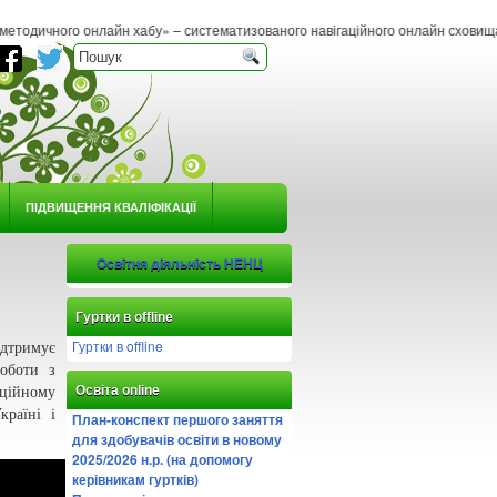
айн хабу» – систематизованого навігаційного онлайн сховища методичних матеріа
ПІДВИЩЕННЯ КВАЛІФІКАЦІЇ
Освітня діяльність НЕНЦ
Гуртки в offline
Гуртки в offline
ідтримує
роботи з
Освіта online
ційному
раїні і
План-конспект першого заняття
для здобувачів освіти в новому
2025/2026 н.р. (на допомогу
керівникам гуртків)