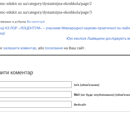
oenc-edukit.uz.ua/category/dystantsijna-ekoshkola/page/2
oenc-edukit.uz.ua/category/dystantsijna-ekoshkola/page/3
іковано в рубриці
Без категорії
нці КЗ ЛОР «ЛОЦЕНТУМ» – учасники Міжнародної науково-практичної он-лайн
ції
Юні екологи Львівщини досліджують 
те
залишити коментар
, або
посилання
на Ваш сайт.
ити коментар
Ім'я (обов'язково)
Mail (не буде опубліковано) (обов'язко
Вебсайт