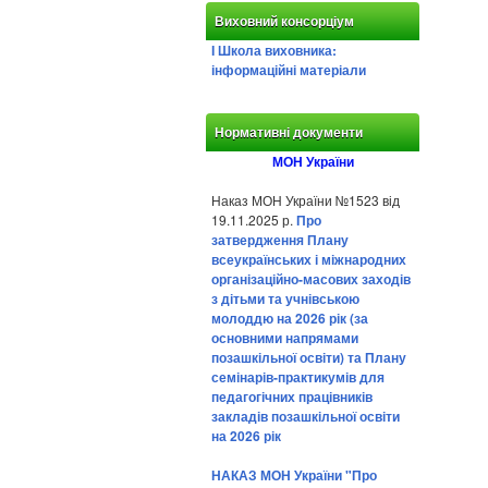
Виховний консорціум
І Школа виховника:
інформаційні матеріали
Нормативні документи
МОН України
Наказ МОН України №1523 від
19.11.2025 р.
Про
затвердження Плану
всеукраїнських і міжнародних
організаційно-масових заходів
з дітьми та учнівською
молоддю на 2026 рік (за
основними напрямами
позашкільної освіти) та Плану
семінарів-практикумів для
педагогічних працівників
закладів позашкільної освіти
на 2026 рік
НАКАЗ МОН України "Про