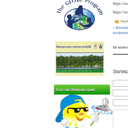
https://z
https://z
Опубл
«
Вихова
конферен
Ви може
Залиш
Екософт&Інфоматрикс