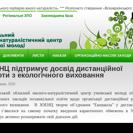
ю юного натураліста» *** Розпочато створення «Всеукраїнського методичного онл
Регіональні ЗПО
Законодавча база
ДОКУМЕНТИ
ЛИСТИ
НАКАЗИ
ОРГАНІЗАЦІЙНО-МАСОВІ ЗАХОДИ
НЦ підтримує досвід дистанційної
ти з екологічного виховання
авня, 2020
тський обласний еколого-натуралістичний центр учнівської молоді п
інших закладів позашкільної освіти щодо організації дистанційної 
чного виховання. В ЗОЕНЦ творче об’єднання “Екошкола” у дистан
 з’явилося на самому початку введення карантинних обмежень в Ук
є активно розширювати свій діапазон дій.