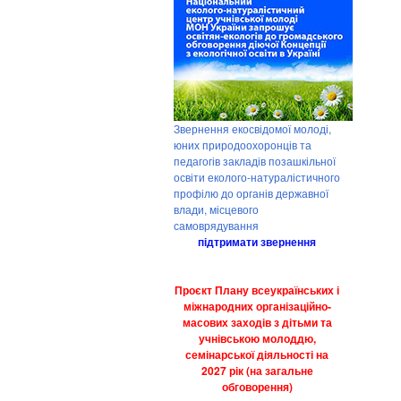
Звернення екосвідомої молоді,
юних природоохоронців та
педагогів закладів позашкільної
освіти еколого-натуралістичного
профілю до органів державної
влади, місцевого
самоврядування
підтримати звернення
Проєкт Плану всеукраїнських і
міжнародних організаційно-
масових заходів з дітьми та
учнівською молоддю,
семінарської діяльності на
2027 рік (на загальне
обговорення)