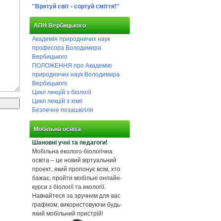
"Врятуй світ - сортуй сміття!"
АПН Вербицького
Академія природничих наук
професора Володимира
Вербицького
ПОЛОЖЕННЯ про Академію
природничих наук Володимира
Вербицького
Цикл лекцій з біології
Цикл лекцій з хімії
Безпечне позашкілля
Мобільна освіта
Шановні учні та педагоги!
Мобільна еколого-біологічна
освіта – це новий віртуальний
проект, який пропонує всім, хто
бажає, пройти мобільні онлайн-
курси з біології та екології.
Навчайтеся за зручним для вас
графіком, використовуючи будь-
який мобільний пристрій!