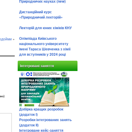
Природничих науках (new)
Дистанційний курс
«Природничий лекторій»
Лекторій для юних хіміків КНУ
Олімпіада Київського
водойми
»
національного університету
імені Тараса Шевченка з хімії
для вступників у 2024 році
Інтегровані заняття
во)
Добірка кращих розробок
(додаток І)
Розробки інтегрованих занять
(додаток ІІ)
Інтегроване кейс-заняття