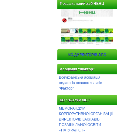
Позашкільний хаб НЕНЦ
КО ДИРЕКТОРІВ ЗПО
Асоціація “Фактор”
Всеукраїнська асоціація
педагогів-позашкільників
"Фактор"
КО “НАТУРАЛІСТ”
МЕМОРАНДУМ
КОРПОРАТИВНОЇ ОРГАНІЗАЦІЇ
ДИРЕКТОРІВ ЗАКЛАДІВ
ПОЗАШКІЛЬНОЇ ОСВІТИ
«НАТУРАЛІСТ»