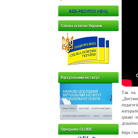
ВЕБ-РЕСУРСИ НЕНЦ
Спілка освітян України
Віртуальний інститут
Так на 
„Дистан
педагог
натурал
цікаві 
дізнатис
Програма GLOBE
https://z