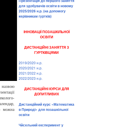
Презентація до першого заняття
для здобувачів освіти в новому
2025/2026 н.р. (на допомогу
керівникам гуртків)
ІННОВАЦІЇ ПОЗАШКІЛЬНОЇ
ОСВІТИ
ДИСТАНЦІЙНІ ЗАНЯТТЯ З
ГУРТКІВЦЯМИ
2019/2020 н.р.
2020/2021 н.р.
2021/2022 н.р.
2022/2023 н.р.
д назвою
ДИСТАНЦІЙНІ КУРСИ ДЛЯ
зентації
ДОПИТЛИВИХ
колого-
Дистанційний курс «Математика
алендар,
в Природі» для позашкільної
то можна
освіти
Чѝсельний експеримент у