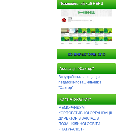
Позашкільний хаб НЕНЦ
КО ДИРЕКТОРІВ ЗПО
Асоціація “Фактор”
Всеукраїнська асоціація
педагогів-позашкільників
"Фактор"
КО “НАТУРАЛІСТ”
МЕМОРАНДУМ
КОРПОРАТИВНОЇ ОРГАНІЗАЦІЇ
ДИРЕКТОРІВ ЗАКЛАДІВ
ПОЗАШКІЛЬНОЇ ОСВІТИ
«НАТУРАЛІСТ»