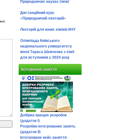
Природничих науках (new)
Дистанційний курс
«Природничий лекторій»
во)
Лекторій для юних хіміків КНУ
Олімпіада Київського
національного університету
імені Тараса Шевченка з хімії
для вступників у 2024 році
Інтегровані заняття
Добірка кращих розробок
(додаток І)
Розробки інтегрованих занять
(додаток ІІ)
Інтегроване кейс-заняття