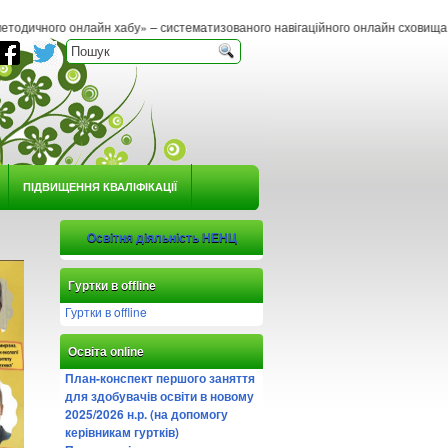
н хабу» – систематизованого навігаційного онлайн сховища методичних матеріал
ПІДВИЩЕННЯ КВАЛІФІКАЦІЇ
Освітня діяльність НЕНЦ
Гуртки в offline
Гуртки в offline
Освіта online
План-конспект першого заняття
для здобувачів освіти в новому
2025/2026 н.р. (на допомогу
керівникам гуртків)