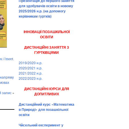
Презентація до першого заняття
для здобувачів освіти в новому
2025/2026 н.р. (на допомогу
керівникам гуртків)
ІННОВАЦІЇ ПОЗАШКІЛЬНОЇ
ОСВІТИ
ДИСТАНЦІЙНІ ЗАНЯТТЯ З
ГУРТКІВЦЯМИ
ps://meet.
2019/2020 н.р.
2020/2021 н.р.
2021/2022 н.р.
 напряму
2022/2023 н.р.
умовах
ДИСТАНЦІЙНІ КУРСИ ДЛЯ
й запис
»
ДОПИТЛИВИХ
Дистанційний курс «Математика
в Природі» для позашкільної
освіти
Чѝсельний експеримент у