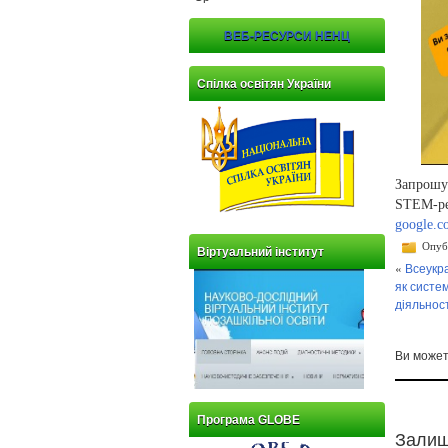
ВЕБ-РЕСУРСИ НЕНЦ
Спілка освітян України
Запрошує
STEM-ре
google.c
Опубл
Віртуальний інститут
«
Всеукра
як систе
діяльнос
Ви може
Програма GLOBE
Залиш