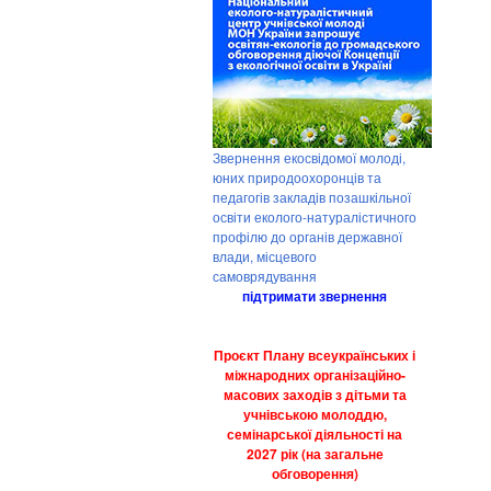
Звернення екосвідомої молоді,
юних природоохоронців та
педагогів закладів позашкільної
освіти еколого-натуралістичного
профілю до органів державної
влади, місцевого
самоврядування
підтримати звернення
Проєкт Плану всеукраїнських і
міжнародних організаційно-
масових заходів з дітьми та
учнівською молоддю,
семінарської діяльності на
2027 рік (на загальне
обговорення)