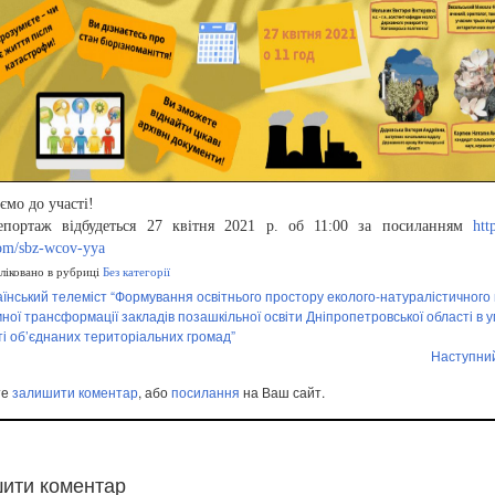
мо до участі!
портаж відбудеться 27 квітня 2021 р. об 11:00 за посиланням
htt
om/sbz-wcov-yya
іковано в рубриці
Без категорії
їнський телеміст “Формування освітнього простору еколого-натуралістичного
мної трансформації закладів позашкільної освіти Дніпропетровської області в 
ті об’єднаних територіальних громад”
Наступни
те
залишити коментар
, або
посилання
на Ваш сайт.
ити коментар