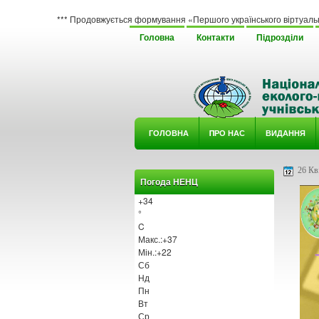
*** Продовжується формування «Першого українського віртуального гербарію 
Головна
Контакти
Підрозділи
ГОЛОВНА
ΠРО НАС
ВИДАННЯ
У ГУРТ
26 Кві
Погода НЕНЦ
+
34
°
C
Макс.:
+
37
Мін.:
+
22
Сб
Нд
Пн
Вт
Ср