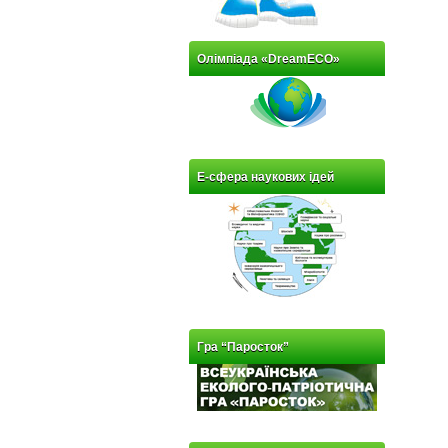
Олімпіада «DreamECO»
Е-сфера наукових ідей
Гра “Паросток”