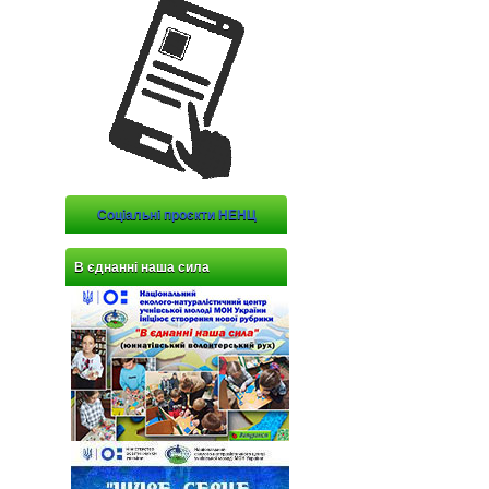
Соціальні проєкти НЕНЦ
В єднанні наша сила