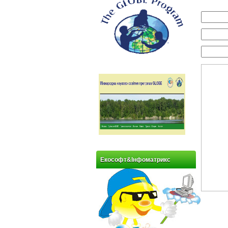
Екософт&Інфоматрикс