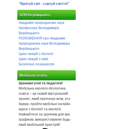
"Врятуй світ - сортуй сміття!"
АПН Вербицького
Академія природничих наук
професора Володимира
Вербицького
ПОЛОЖЕННЯ про Академію
природничих наук Володимира
Вербицького
Цикл лекцій з біології
Цикл лекцій з хімії
Безпечне позашкілля
Мобільна освіта
Шановні учні та педагоги!
Мобільна еколого-біологічна
освіта – це новий віртуальний
проект, який пропонує всім, хто
бажає, пройти мобільні онлайн-
курси з біології та екології.
Навчайтеся за зручним для вас
графіком, використовуючи будь-
який мобільний пристрій!