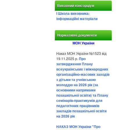
Виховний консорціум
І Школа виховника:
інформаційні матеріали
Нормативні документи
МОН України
Наказ МОН України №1523 від
19.11.2025 р.
Про
затвердження Плану
всеукраїнських і міжнародних
організаційно-масових заходів
з дітьми та учнівською
молоддю на 2026 рік (за
основними напрямами
позашкільної освіти) та Плану
семінарів-практикумів для
педагогічних працівників
закладів позашкільної освіти
на 2026 рік
НАКАЗ МОН України "Про