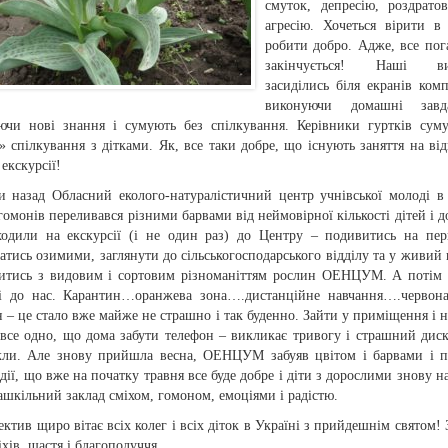
смуток, депресію, роздратов
агресію. Хочеться вірити в
робити добро. Адже, все пог
закінчується! Наші ви
засиділись біля екранів комп
виконуючи домашні зав
ючи нові знання і сумують без спілкування. Керівники гуртків сум
 спілкування з дітками. Як, все таки добре, що існують заняття на ві
 екскурсії!
и назад Обласний еколого-натуралістичний центр учнівської молоді в
гомонів переливався різними барвами від неймовірної кількості дітей і д
ходили на екскурсії (і не один раз) до Центру – подивитись на пер
тись озимими, заглянути до сільськогосподарського відділу та у живий 
итись з видовим і сортовим різноманіттям рослин ОЕНЦУМ. А потім 
і до нас. Карантин…оранжева зона….дистанційне навчання….червон
 – це стало вже майже не страшно і так буденно. Зайти у приміщення і н
 все одно, що дома забути телефон – викликає тривогу і страшний дис
ли. Але знову прийшла весна, ОЕНЦУМ забуяв цвітом і барвами і п
адії, що вже на початку травня все буде добре і діти з дорослими знову н
шкільний заклад сміхом, гомоном, емоціями і радістю.
ктив щиро вітає всіх колег і всіх діток в Україні з прийдешнім святом! 
іхів, щастя і благополуччя.