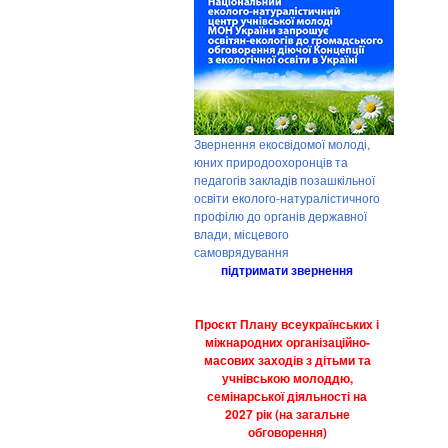
Звернення екосвідомої молоді,
юних природоохоронців та
педагогів закладів позашкільної
освіти еколого-натуралістичного
профілю до органів державної
влади, місцевого
самоврядування
підтримати звернення
Проєкт Плану всеукраїнських і
міжнародних організаційно-
масових заходів з дітьми та
учнівською молоддю,
семінарської діяльності на
2027 рік (на загальне
обговорення)