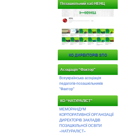
Позашкільний хаб НЕНЦ
КО ДИРЕКТОРІВ ЗПО
Асоціація “Фактор”
Всеукраїнська асоціація
педагогів-позашкільників
"Фактор"
КО “НАТУРАЛІСТ”
МЕМОРАНДУМ
КОРПОРАТИВНОЇ ОРГАНІЗАЦІЇ
ДИРЕКТОРІВ ЗАКЛАДІВ
ПОЗАШКІЛЬНОЇ ОСВІТИ
«НАТУРАЛІСТ»