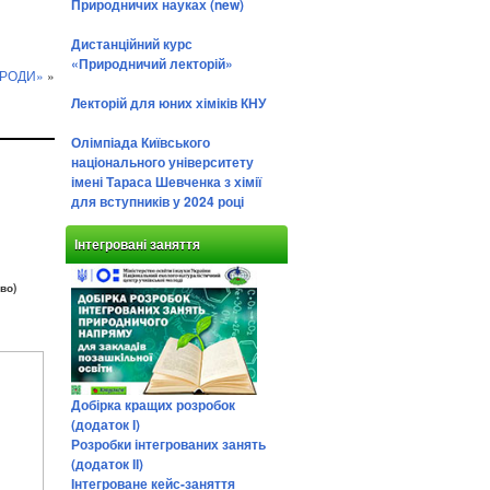
Природничих науках (new)
Дистанційний курс
«Природничий лекторій»
ИРОДИ»
»
Лекторій для юних хіміків КНУ
Олімпіада Київського
національного університету
імені Тараса Шевченка з хімії
для вступників у 2024 році
Інтегровані заняття
во)
Добірка кращих розробок
(додаток І)
Розробки інтегрованих занять
(додаток ІІ)
Інтегроване кейс-заняття