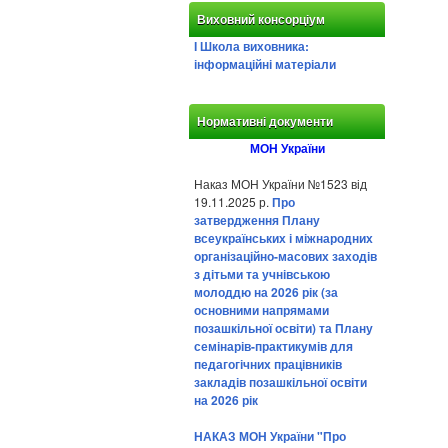
Виховний консорціум
І Школа виховника:
інформаційні матеріали
Нормативні документи
МОН України
Наказ МОН України №1523 від
19.11.2025 р.
Про
затвердження Плану
всеукраїнських і міжнародних
організаційно-масових заходів
з дітьми та учнівською
молоддю на 2026 рік (за
основними напрямами
позашкільної освіти) та Плану
семінарів-практикумів для
педагогічних працівників
закладів позашкільної освіти
на 2026 рік
НАКАЗ МОН України "Про