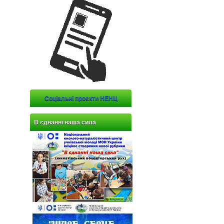
Соціальні проєкти НЕНЦ
В єднанні наша сила