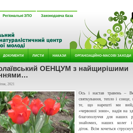
Регіональні ЗПО
Законодавча база
ДОКУМЕНТИ
ЛИСТИ
НАКАЗИ
ОРГАНІЗАЦІЙНО-МАСОВІ ЗАХОДИ
олаївський ОЕНЦУМ з найщирішими
аннями…
тня, 2021
Ось і настав травень – Ве
святкування, тепло і сонце, 
те, що нарешті ми вий
«червоної зони», надія на зд
благополуччя для наших р
знайомих, наших колег 
діток. Всім хочеться струснут