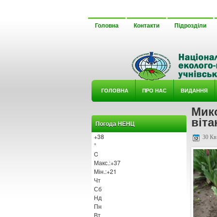
Головна
Контакти
Підрозділи
ГОЛОВНА
ΠРО НАС
ВИДАННЯ
Мик
У ГУРТ
віт
Погода НЕНЦ
+
38
30 Кві
°
C
Макс.:
+
37
Мін.:
+
21
Чт
Сб
Нд
Пн
Вт