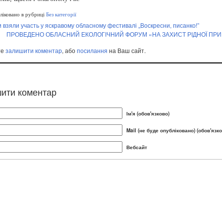
іковано в рубриці
Без категорії
взяли участь у яскравому обласному фестивалі „Воскресни, писанко!”
ПРОВЕДЕНО ОБЛАСНИЙ ЕКОЛОГІЧНИЙ ФОРУМ «НА ЗАХИСТ РІДНОЇ ПР
те
залишити коментар
, або
посилання
на Ваш сайт.
ити коментар
Ім'я (обов'язково)
Mail (не буде опубліковано) (обов'язко
Вебсайт