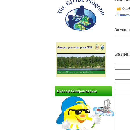
Опубл
«
Юннати 
Ви може
Залиш
Екософт&Інфоматрикс