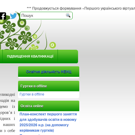
*** Продовжується формування «Першого українського віртуального гербарі
ПІДВИЩЕННЯ КВАЛІФІКАЦІЇ
Освітня діяльність НЕНЦ
Гуртки в offline
Гуртки в offline
ликодні
надія на
Освіта online
демо із
оров’я і
План-конспект першого заняття
ідних і
для здобувачів освіти в новому
2025/2026 н.р. (на допомогу
і наших
керівникам гуртків)
и з себе