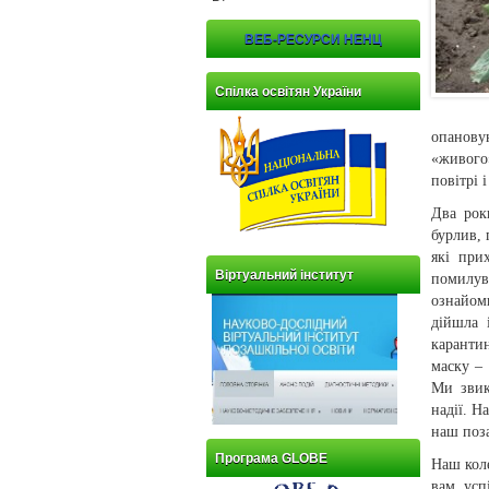
ВЕБ-РЕСУРСИ НЕНЦ
Спілка освітян України
опанову
«живого»
повітрі і
Два рок
бурлив, 
які при
Віртуальний інститут
помилува
ознайом
дійшла 
карантин
маску –
Ми звик
надії. Н
наш поза
Програма GLOBE
Наш коле
вам, усп