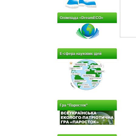
Олімпіада «DreamECO»
Е-сфера наукових ідей
Гра “Паросток”