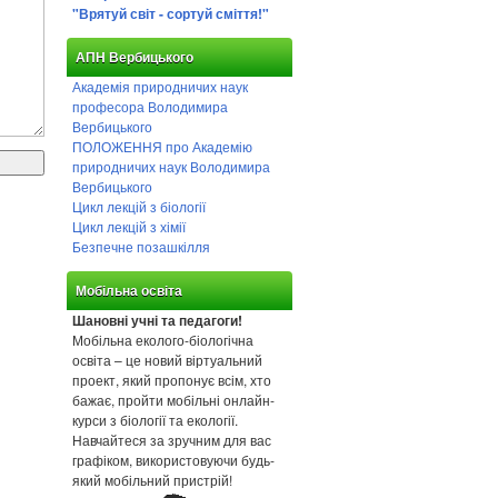
"Врятуй світ - сортуй сміття!"
АПН Вербицького
Академія природничих наук
професора Володимира
Вербицького
ПОЛОЖЕННЯ про Академію
природничих наук Володимира
Вербицького
Цикл лекцій з біології
Цикл лекцій з хімії
Безпечне позашкілля
Мобільна освіта
Шановні учні та педагоги!
Мобільна еколого-біологічна
освіта – це новий віртуальний
проект, який пропонує всім, хто
бажає, пройти мобільні онлайн-
курси з біології та екології.
Навчайтеся за зручним для вас
графіком, використовуючи будь-
який мобільний пристрій!