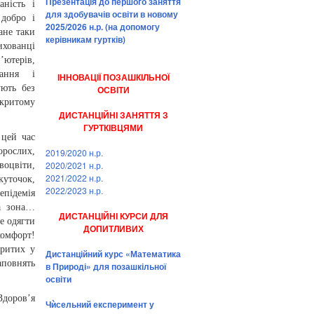
Презентація до першого заняття
аність і
для здобувачів освіти в новому
 добро і
2025/2026 н.р. (на допомогу
ане таки
керівникам гуртків)
хованці
’ютерів,
дання і
ІННОВАЦІЇ ПОЗАШКІЛЬНОЇ
ують без
ОСВІТИ
дкритому
ДИСТАНЦІЙНІ ЗАНЯТТЯ З
ГУРТКІВЦЯМИ
 цей час
орослих,
2019/2020 н.р.
2020/2021 н.р.
воцвіти,
2021/2022 н.р.
куточок,
2022/2023 н.р.
епідемія
а зона…
ДИСТАНЦІЙНІ КУРСИ ДЛЯ
е одягти
ДОПИТЛИВИХ
комфорт!
ритих у
Дистанційний курс «Математика
аповнять
в Природі» для позашкільної
освіти
Здоров’я
Чѝсельний експеримент у