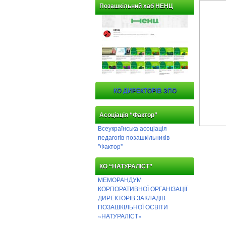
Позашкільний хаб НЕНЦ
КО ДИРЕКТОРІВ ЗПО
Асоціація “Фактор”
Всеукраїнська асоціація
педагогів-позашкільників
"Фактор"
КО “НАТУРАЛІСТ”
МЕМОРАНДУМ
КОРПОРАТИВНОЇ ОРГАНІЗАЦІЇ
ДИРЕКТОРІВ ЗАКЛАДІВ
ПОЗАШКІЛЬНОЇ ОСВІТИ
«НАТУРАЛІСТ»