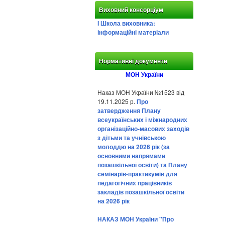
Виховний консорціум
І Школа виховника:
інформаційні матеріали
Нормативні документи
МОН України
Наказ МОН України №1523 від
19.11.2025 р.
Про
затвердження Плану
всеукраїнських і міжнародних
організаційно-масових заходів
з дітьми та учнівською
молоддю на 2026 рік (за
основними напрямами
позашкільної освіти) та Плану
семінарів-практикумів для
педагогічних працівників
закладів позашкільної освіти
на 2026 рік
НАКАЗ МОН України "Про