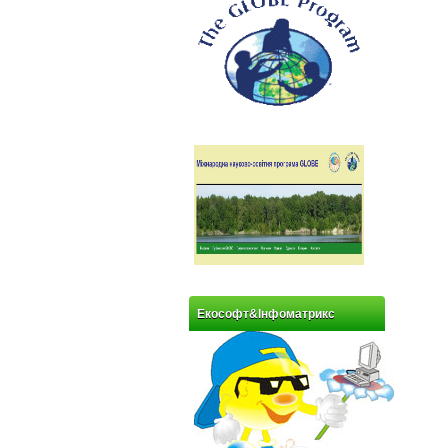
Екософт&Інфоматрикс