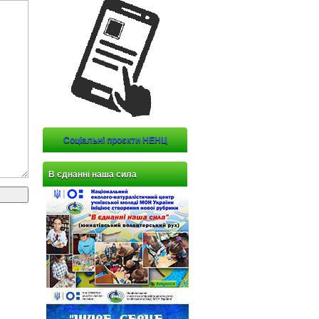
Соціальні проєкти НЕНЦ
В єднанні наша сила