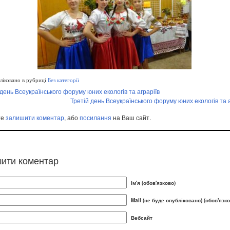
іковано в рубриці
Без категорії
день Всеукраїнського форуму юних екологів та аграріїв
Третій день Всеукраїнського форуму юних екологів та а
те
залишити коментар
, або
посилання
на Ваш сайт.
ити коментар
Ім'я (обов'язково)
Mail (не буде опубліковано) (обов'язко
Вебсайт