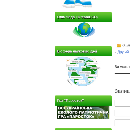
Олімпіада «DreamECO»
Опубл
«
Другий 
Е-сфера наукових ідей
Ви може
Залиш
Гра “Паросток”