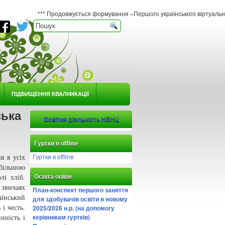
*** Продовжується формування «Першого українського віртуального гербарію юн
ПІДВИЩЕННЯ КВАЛІФІКАЦІЇ
ська
Освітня діяльність НЕНЦ
Гуртки в offline
Гуртки в offline
в в усіх
більшою
Освіта online
лі хліб.
 звичаях
План-конспект першого заняття
їнський
для здобувачів освіти в новому
2025/2026 н.р. (на допомогу
 і честь.
керівникам гуртків)
нність і