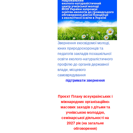
Звернення екосвідомої молоді,
юних природоохоронців та
педагогів закладів позашкільної
освіти еколого-натуралістичного
профілю до органів державної
влади, місцевого
самоврядування
підтримати звернення
Проєкт Плану всеукраїнських і
міжнародних організаційно-
масових заходів з дітьми та
учнівською молоддю,
семінарської діяльності на
2027 рік (на загальне
обговорення)