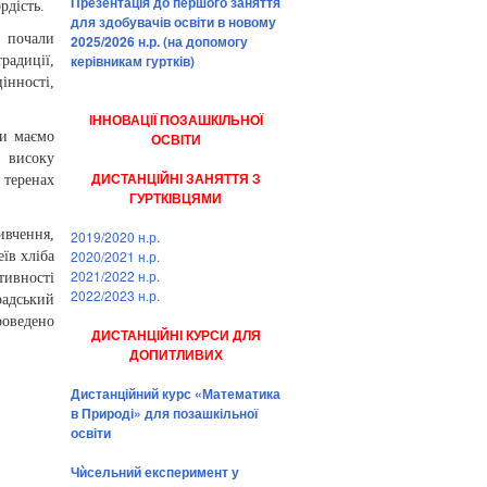
Презентація до першого заняття
рдість.
для здобувачів освіти в новому
 почали
2025/2026 н.р. (на допомогу
керівникам гуртків)
радиції,
інності,
ІННОВАЦІЇ ПОЗАШКІЛЬНОЇ
ми маємо
ОСВІТИ
, високу
ДИСТАНЦІЙНІ ЗАНЯТТЯ З
 теренах
ГУРТКІВЦЯМИ
вчення,
2019/2020 н.р.
2020/2021 н.р.
їв хліба
2021/2022 н.р.
тивності
2022/2023 н.р.
радський
роведено
ДИСТАНЦІЙНІ КУРСИ ДЛЯ
ДОПИТЛИВИХ
Дистанційний курс «Математика
в Природі» для позашкільної
освіти
Чѝсельний експеримент у