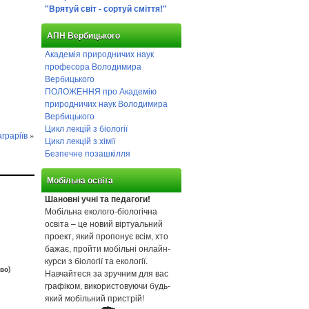
"Врятуй світ - сортуй сміття!"
АПН Вербицького
Академія природничих наук
професора Володимира
Вербицького
ПОЛОЖЕННЯ про Академію
природничих наук Володимира
Вербицького
Цикл лекцій з біології
граріїв
»
Цикл лекцій з хімії
Безпечне позашкілля
Мобільна освіта
Шановні учні та педагоги!
Мобільна еколого-біологічна
освіта – це новий віртуальний
проект, який пропонує всім, хто
бажає, пройти мобільні онлайн-
курси з біології та екології.
во)
Навчайтеся за зручним для вас
графіком, використовуючи будь-
який мобільний пристрій!