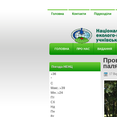
Головна
Контакти
Підрозділи
ГОЛОВНА
ΠРО НАС
ВИДАННЯ
Про
У ГУРТ
пал
Погода НЕНЦ
+
36
17 Ве
°
C
Макс.:
+
39
Мін.:
+
24
Пт
Сб
Нд
Пн
Вт