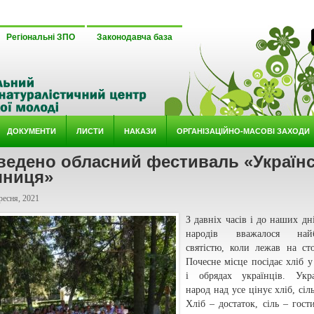
Регіональні ЗПО
Законодавча база
ДОКУМЕНТИ
ЛИСТИ
НАКАЗИ
ОРГАНІЗАЦІЙНО-МАСОВІ ЗАХОДИ
ведено обласний фестиваль «Україн
яниця»
ресня, 2021
З давніх часів і до наших дні
народів вважалося най
святістю, коли лежав на сто
Почесне місце посідає хліб у
і обрядах українців. Укра
народ над усе цінує хліб, сіль
Хліб – достаток, сіль – гости