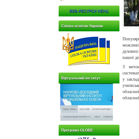
ВЕБ-РЕСУРСИ НЕНЦ
Спілка освітян України
Популяр
можливі
духовніс
нашої де
З мето
системат
Віртуальний інститут
у заклад
учнівськ
обласни
обласний
Програма GLOBE