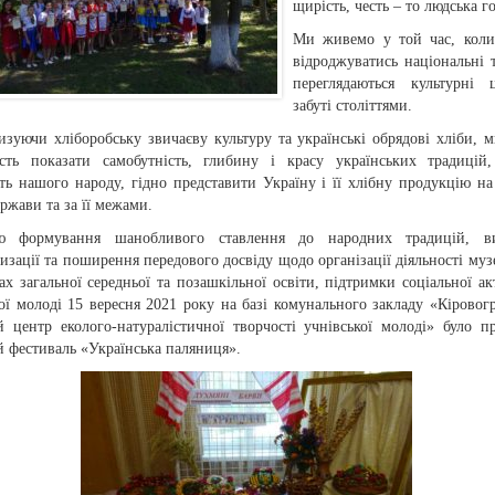
щирість, честь – то людська го
Ми живемо у той час, коли
відроджуватись національні т
переглядаються культурні ц
забуті століттями.
изуючи хліборобську звичаєву культуру та українські обрядові хліби, 
сть показати самобутність, глибину і красу українських традицій
ть нашого народу, гідно представити Україну і її хлібну продукцію на
ржави та за її межами.
ю формування шанобливого ставлення до народних традицій, ви
изації та поширення передового досвіду щодо організації діяльності музе
ах загальної середньої та позашкільної освіти, підтримки соціальної ак
ої молоді 15 вересня 2021 року на базі комунального закладу «Кіровог
й центр еколого-натуралістичної творчості учнівської молоді» було п
 фестиваль «Українська паляниця».