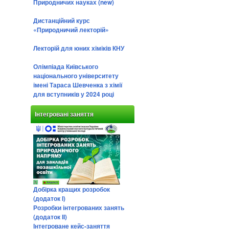
Природничих науках (new)
Дистанційний курс
«Природничий лекторій»
Лекторій для юних хіміків КНУ
Олімпіада Київського
національного університету
імені Тараса Шевченка з хімії
для вступників у 2024 році
Інтегровані заняття
Добірка кращих розробок
(додаток І)
Розробки інтегрованих занять
(додаток ІІ)
Інтегроване кейс-заняття