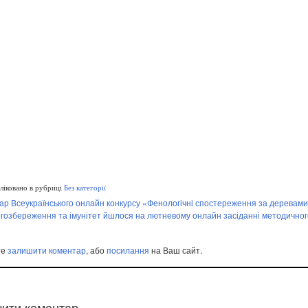
іковано в рубриці
Без категорії
ар Всеукраїнського онлайн конкурсу «Фенологічні спостереження за деревами
гозбереження та імунітет йшлося на лютневому онлайн засіданні методичног
те
залишити коментар
, або
посилання
на Ваш сайт.
ити коментар