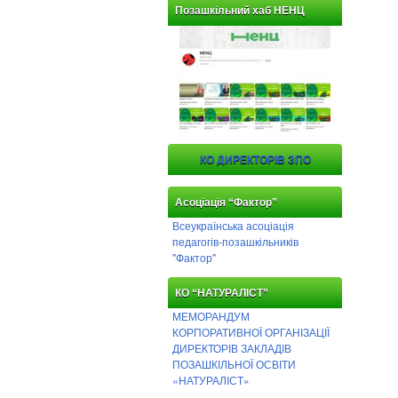
Позашкільний хаб НЕНЦ
КО ДИРЕКТОРІВ ЗПО
Асоціація “Фактор”
Всеукраїнська асоціація
педагогів-позашкільників
"Фактор"
КО “НАТУРАЛІСТ”
МЕМОРАНДУМ
КОРПОРАТИВНОЇ ОРГАНІЗАЦІЇ
ДИРЕКТОРІВ ЗАКЛАДІВ
ПОЗАШКІЛЬНОЇ ОСВІТИ
«НАТУРАЛІСТ»