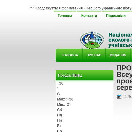
*** Продовжується формування «Першого українського віртуального герба
Головна
Контакти
Підрозділи
ГОЛОВНА
ΠРО НАС
ВИДАННЯ
ПРО
У ГУРТ
Все
Погода НЕНЦ
проє
+
36
сере
°
C
11 Лю
Макс.:
+
38
Мін.:
+
21
Сб
Нд
Пн
Вт
Ср