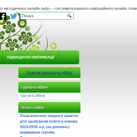
нлайн хабу» – систематизованого навігаційного онлайн сховища методичних матер
ПІДВИЩЕННЯ КВАЛІФІКАЦІЇ
Освітня діяльність НЕНЦ
Гуртки в offline
Гуртки в offline
Освіта online
План-конспект першого заняття
для здобувачів освіти в новому
2025/2026 н.р. (на допомогу
керівникам гуртків)