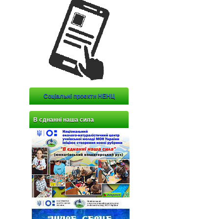
Соціальні проєкти НЕНЦ
В єднанні наша сила