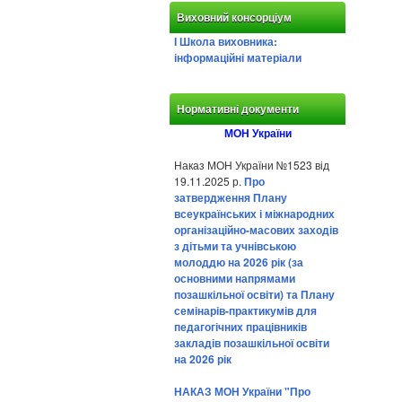
Виховний консорціум
І Школа виховника:
інформаційні матеріали
Нормативні документи
МОН України
Наказ МОН України №1523 від
19.11.2025 р.
Про
затвердження Плану
всеукраїнських і міжнародних
організаційно-масових заходів
з дітьми та учнівською
молоддю на 2026 рік (за
основними напрямами
позашкільної освіти) та Плану
семінарів-практикумів для
педагогічних працівників
закладів позашкільної освіти
на 2026 рік
НАКАЗ МОН України "Про