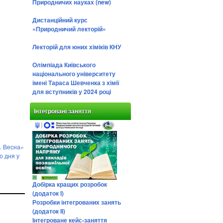
Природничих науках (new)
Дистанційний курс
«Природничий лекторій»
Лекторій для юних хіміків КНУ
Олімпіада Київського
національного університету
імені Тараса Шевченка з хімії
для вступників у 2024 році
Інтегровані заняття
. Весна»
о дня у
Добірка кращих розробок
(додаток І)
Розробки інтегрованих занять
(додаток ІІ)
Інтегроване кейс-заняття