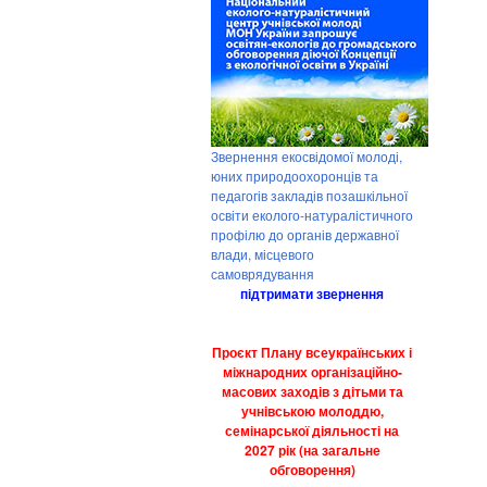
Звернення екосвідомої молоді,
юних природоохоронців та
педагогів закладів позашкільної
освіти еколого-натуралістичного
профілю до органів державної
влади, місцевого
самоврядування
підтримати звернення
Проєкт Плану всеукраїнських і
міжнародних організаційно-
масових заходів з дітьми та
учнівською молоддю,
семінарської діяльності на
2027 рік (на загальне
обговорення)