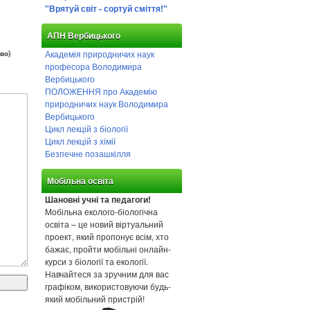
"Врятуй світ - сортуй сміття!"
АПН Вербицького
Академія природничих наук
во)
професора Володимира
Вербицького
ПОЛОЖЕННЯ про Академію
природничих наук Володимира
Вербицького
Цикл лекцій з біології
Цикл лекцій з хімії
Безпечне позашкілля
Мобільна освіта
Шановні учні та педагоги!
Мобільна еколого-біологічна
освіта – це новий віртуальний
проект, який пропонує всім, хто
бажає, пройти мобільні онлайн-
курси з біології та екології.
Навчайтеся за зручним для вас
графіком, використовуючи будь-
який мобільний пристрій!