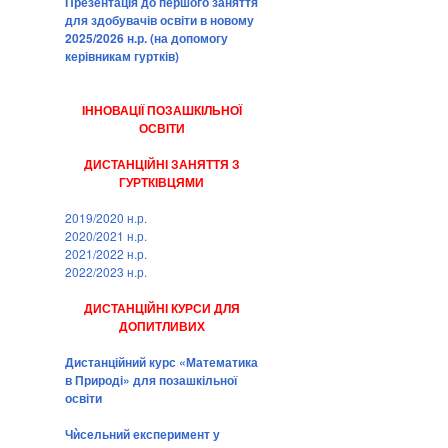
Презентація до першого заняття
для здобувачів освіти в новому
2025/2026 н.р. (на допомогу
керівникам гуртків)
ІННОВАЦІЇ ПОЗАШКІЛЬНОЇ
ОСВІТИ
ДИСТАНЦІЙНІ ЗАНЯТТЯ З
ГУРТКІВЦЯМИ
2019/2020 н.р.
2020/2021 н.р.
2021/2022 н.р.
2022/2023 н.р.
ДИСТАНЦІЙНІ КУРСИ ДЛЯ
ДОПИТЛИВИХ
Дистанційний курс «Математика
в Природі» для позашкільної
освіти
Чѝсельний експеримент у