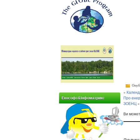
Опубл
«
Календ
Про енер
Екософт&Інфоматрикс
ЗОЕНЦ
»
Ви може
Залиш