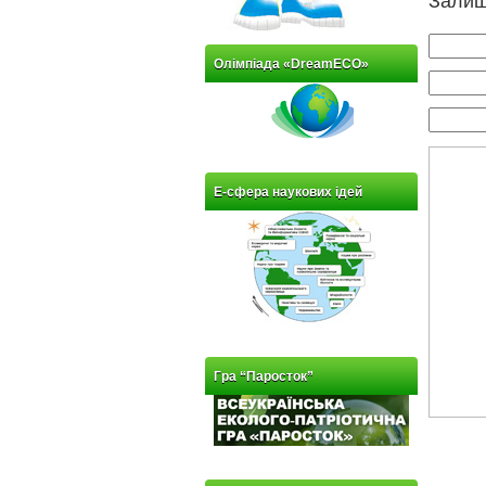
Олімпіада «DreamECO»
Е-сфера наукових ідей
Гра “Паросток”