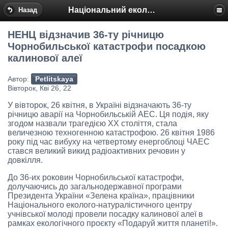
Національний еколого-натуралістичний центр
Назад
НЕНЦ відзначив 36-ту річницю
Чорнобильської катастрофи посадкою
калинової алеї
Автор:
Petlitskaya
Вівторок, Кві 26, 22
У вівторок, 26 квітня, в Україні відзначають 36-ту
річницю аварії на Чорнобильській АЕС. Ця подія, яку
згодом назвали трагедією ХХ століття, стала
величезною техногенною катастрофою. 26 квітня 1986
року під час вибуху на четвертому енергоблоці ЧАЕС
стався великий викид радіоактивних речовин у
довкілля.
До 36-их роковин Чорнобильської катастрофи,
долучаючись до загальнодержавної програми
Президента України «Зелена країна», працівники
Національного еколого-натуралістичного центру
учнівської молоді провели посадку калинової алеї в
рамках екологічного проєкту «Подаруй життя планеті!».