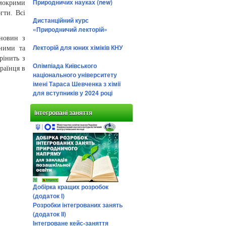
Природничих науках (new)
 мокрими
гти. Всі
Дистанційний курс
«Природничий лекторій»
 новин з
Лекторій для юних хіміків КНУ
дними та
рінить з
Олімпіада Київського
раїнця в
національного університету
імені Тараса Шевченка з хімії
для вступників у 2024 році
Інтегровані заняття
Добірка кращих розробок
(додаток І)
Розробки інтегрованих занять
(додаток ІІ)
Інтегроване кейс-заняття