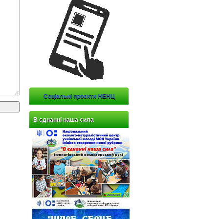
Соціальні проєкти НЕНЦ
В єднанні наша сила