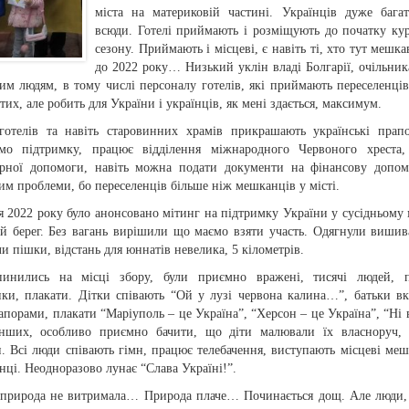
міста на материковій частині. Українців дуже бага
всюди. Готелі приймають і розміщують до початку ку
сезону. Приймають і місцеві, є навіть ті, хто тут мешка
до 2022 року… Низький уклін владі Болгарії, очільник
им людям, в тому числі персоналу готелів, які приймають переселенців
атих, але робить для України і українців, як мені здається, максимум.
 готелів та навіть старовинних храмів прикрашають українські пра
ємо підтримку, працює відділення міжнародного Червоного хреста,
арної допомоги, навіть можна подати документи на фінансову допом
тим проблеми, бо переселенців більше ніж мешканців у місті.
я 2022 року було анонсовано мітинг на підтримку України у сусідньому 
й берег. Без вагань вирішили що маємо взяти участь. Одягнули вишив
 пішки, відстань для юннатів невелика, 5 кілометрів.
инились на місці збору, були приємно вражені, тисячі людей, п
ки, плакати. Дітки співають “Ой у лузі червона калина…”, батьки в
апорами, плакати “Маріуполь – це Україна”, “Херсон – це Україна”, “Ні в
інших, особливо приємно бачити, що діти малювали їх власноруч, 
. Всі люди співають гімн, працює телебачення, виступають місцеві меш
нці. Неодноразово лунає “Слава Україні!”.
ь природа не витримала… Природа плаче… Починається дощ. Але люди,