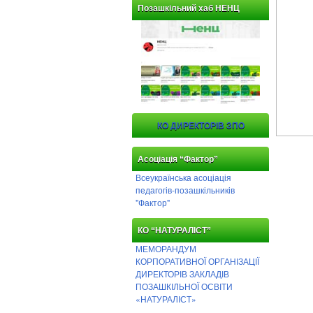
Позашкільний хаб НЕНЦ
КО ДИРЕКТОРІВ ЗПО
Асоціація “Фактор”
Всеукраїнська асоціація
педагогів-позашкільників
"Фактор"
КО “НАТУРАЛІСТ”
МЕМОРАНДУМ
КОРПОРАТИВНОЇ ОРГАНІЗАЦІЇ
ДИРЕКТОРІВ ЗАКЛАДІВ
ПОЗАШКІЛЬНОЇ ОСВІТИ
«НАТУРАЛІСТ»