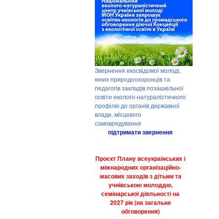
Звернення екосвідомої молоді,
юних природоохоронців та
педагогів закладів позашкільної
освіти еколого-натуралістичного
профілю до органів державної
влади, місцевого
самоврядування
підтримати звернення
Проєкт Плану всеукраїнських і
міжнародних організаційно-
масових заходів з дітьми та
учнівською молоддю,
семінарської діяльності на
2027 рік (на загальне
обговорення)