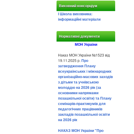
Виховний консорціум
І Школа виховника:
інформаційні матеріали
Нормативні документи
МОН України
Наказ МОН України №1523 від
19.11.2025 р.
Про
затвердження Плану
всеукраїнських і міжнародних
організаційно-масових заходів
з дітьми та учнівською
молоддю на 2026 рік (за
основними напрямами
позашкільної освіти) та Плану
семінарів-практикумів для
педагогічних працівників
закладів позашкільної освіти
на 2026 рік
НАКАЗ МОН України "Про