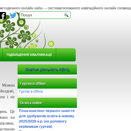
йн хабу» – систематизованого навігаційного онлайн сховища методичних матеріал
ПІДВИЩЕННЯ КВАЛІФІКАЦІЇ
Освітня діяльність НЕНЦ
Гуртки в offline
і. Можна
Гуртки в offline
олдові,
опи і не
Освіта online
План-конспект першого заняття
день. Це
для здобувачів освіти в новому
ована на
2025/2026 н.р. (на допомогу
івлями,
керівникам гуртків)
астиною