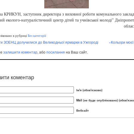
а КРИКУН, заступник директора з виховної роботи комунального заклад
ий еколого-натуралістичний центр дітей та учнівської молоді” Дніпропет
облас
іковано в рубриці
Без категорії
ги ЗОЕНЦ долучилися до Великодньої ярмарки в Ужгороді
«Кольори моєї
те
залишити коментар
, або
посилання
на Ваш сайт.
ити коментар
Ім'я (обов'язково)
Mail (не буде опубліковано) (обов'язко
Вебсайт