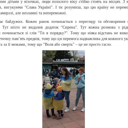
ими дітьми у візочках, люди похилого віку стійко стоять на місцях. З
и, вигукуючи “Слава Україні”. І ти розумієш, що цю країну не перемо
замерзлі, але незламні та непереможні.
ає байдужих. Кожен ранок починається з перегляду та обговорення
. Тут ніхто не видалив додаток “Сирена”. Тут кожна розмова з рі
 починається зі слів “Ти в порядку?”. Тому що ніяка відстань не вико
етичну пам’ять предків, тому що ця перемога надважлива для кожного ук
та за її межами, тому що “Воля або смерть” – це не просто гасло.