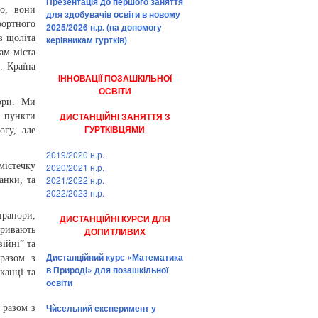
Презентація до першого заняття
то, вони
для здобувачів освіти в новому
рортного
2025/2026 н.р. (на допомогу
в щоліта
керівникам гуртків)
ам міста
. Країна
ІННОВАЦІЇ ПОЗАШКІЛЬНОЇ
ОСВІТИ
пори. Ми
ДИСТАНЦІЙНІ ЗАНЯТТЯ З
 пункти
ГУРТКІВЦЯМИ
огу, але
2019/2020 н.р.
містечку
2020/2021 н.р.
2021/2022 н.р.
анки, та
2022/2023 н.р.
рапори,
ДИСТАНЦІЙНІ КУРСИ ДЛЯ
кривають
ДОПИТЛИВИХ
ійні” та
Дистанційний курс «Математика
разом з
в Природі» для позашкільної
канці та
освіти
Чѝсельний експеримент у
 разом з