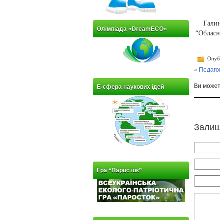
Галин
Олімпіада «DreamECO»
“Обласн
Опубл
«
Педаго
Ви може
Е-сфера наукових ідей
Залиш
Гра “Паросток”