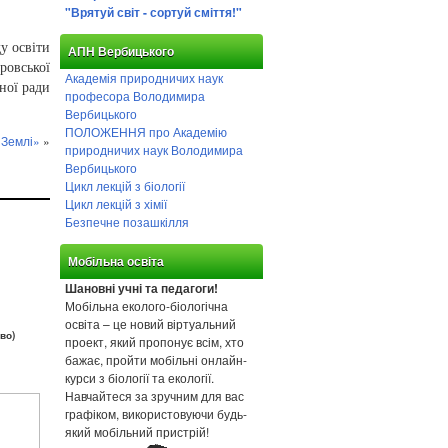
"Врятуй світ - сортуй сміття!"
у освіти
АПН Вербицького
ровської
Академія природничих наук
ної ради
професора Володимира
Вербицького
ПОЛОЖЕННЯ про Академію
 Землі»
»
природничих наук Володимира
Вербицького
Цикл лекцій з біології
Цикл лекцій з хімії
Безпечне позашкілля
Мобільна освіта
Шановні учні та педагоги!
Мобільна еколого-біологічна
освіта – це новий віртуальний
во)
проект, який пропонує всім, хто
бажає, пройти мобільні онлайн-
курси з біології та екології.
Навчайтеся за зручним для вас
графіком, використовуючи будь-
який мобільний пристрій!