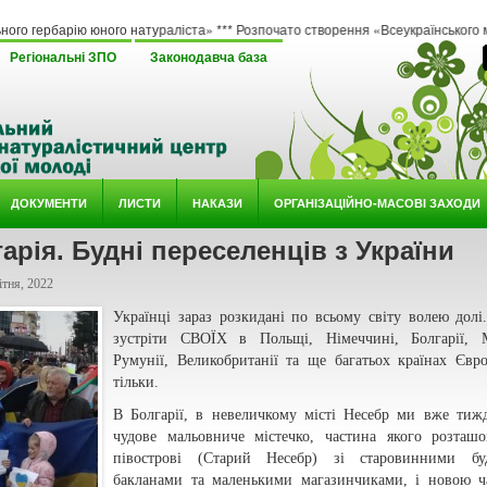
 юного натураліста» *** Розпочато створення «Всеукраїнського методичного онла
Регіональні ЗПО
Законодавча база
ДОКУМЕНТИ
ЛИСТИ
НАКАЗИ
ОРГАНІЗАЦІЙНО-МАСОВІ ЗАХОДИ
арія. Будні переселенців з України
тня, 2022
Українці зараз розкидані по всьому світу волею дол
зустріти СВОЇХ в Польщі, Німеччині, Болгарії, М
Румунії, Великобританії та ще багатьох країнах Євр
тільки.
В Болгарії, в невеличкому місті Несебр ми вже тиж
чудове мальовниче містечко, частина якого розташ
півострові (Старий Несебр) зі старовинними буд
бакланами та маленькими магазинчиками, і новою ч