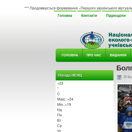
*** Продовжується формування «Першого українського віртуального гербарію
Головна
Контакти
Підрозділи
ГОЛОВНА
ΠРО НАС
ВИДАННЯ
Болг
У ГУРТ
Погода НЕНЦ
28 Кві
+
23
°
C
Макс.:
+
24
Мін.:
+
19
Нд
Пн
Вт
Ср
Чт