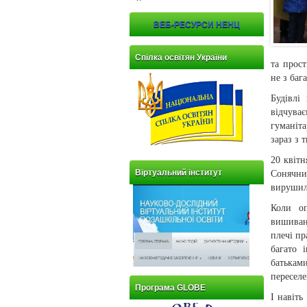
ВЕБ-РЕСУРСИ НЕНЦ
Спілка освітян України
та прост
не з баг
Будівлі
відчува
гуманіт
зараз з 
20 квітн
Віртуальний інститут
Сонячни
вирушили
Коли оп
вишиван
плечі пр
багато 
батьками
переселе
Програма GLOBE
І навіт