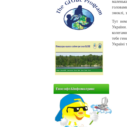
маленьк
головам
змоклі, 
Тут нем
України
колегами
тебе ген
Україні 
Екософт&Інфоматрикс