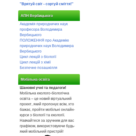
"Врятуй світ - сортуй сміття!"
АПН Вербицького
Академія природничих наук
професора Володимира
Вербицького
ПОЛОЖЕННЯ про Академію
природничих наук Володимира
Вербицького
Цикл лекцій з біології
Цикл лекцій з хімії
Безпечне позашкілля
Мобільна освіта
Шановні учні та педагоги!
Мобільна еколого-біологічна
освіта – це новий віртуальний
проект, який пропонує всім, хто
бажає, пройти мобільні онлайн-
курси з біології та екології.
Навчайтеся за зручним для вас
графіком, використовуючи будь-
який мобільний пристрій!