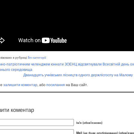
іковано в рубриці
Без категорії
ічно-патріотичним челенджем юннати ЗОЕНЦ відсвяткували Всесвітній день о
шнього середовища
Дванадцять учнівських лісництв одного держлісгоспу на Малому 
те
залишити коментар
, або
посилання
на Ваш сайт.
ити коментар
Ім'я (обов'язково)
Mail (не буде опубліковано) (обов'язко