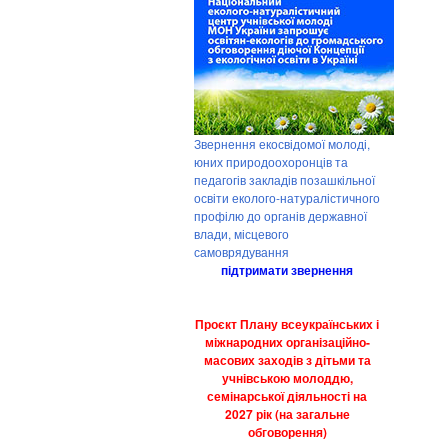
Звернення екосвідомої молоді,
юних природоохоронців та
педагогів закладів позашкільної
освіти еколого-натуралістичного
профілю до органів державної
влади, місцевого
самоврядування
підтримати звернення
Проєкт Плану всеукраїнських і
міжнародних організаційно-
масових заходів з дітьми та
учнівською молоддю,
семінарської діяльності на
2027 рік (на загальне
обговорення)