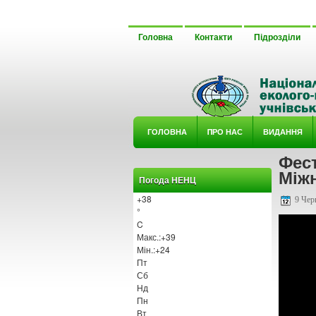
Головна
Контакти
Підрозділи
ГОЛОВНА
ΠРО НАС
ВИДАННЯ
Фес
У ГУРТ
Міжн
Погода НЕНЦ
+
38
9 Чер
°
C
Макс.:
+
39
Мін.:
+
24
Пт
Сб
Нд
Пн
Вт