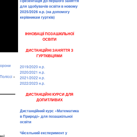
Презентація до першого заняття
для здобувачів освіти в новому
2025/2026 н.р. (на допомогу
керівникам гуртків)
ІННОВАЦІЇ ПОЗАШКІЛЬНОЇ
ОСВІТИ
ДИСТАНЦІЙНІ ЗАНЯТТЯ З
ГУРТКІВЦЯМИ
хорони
2019/2020 н.р.
2020/2021 н.р.
Поліссі
»
2021/2022 н.р.
2022/2023 н.р.
ДИСТАНЦІЙНІ КУРСИ ДЛЯ
ДОПИТЛИВИХ
Дистанційний курс «Математика
в Природі» для позашкільної
освіти
Чѝсельний експеримент у
во)