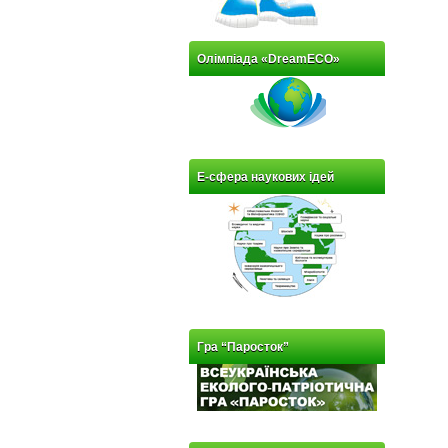
Олімпіада «DreamECO»
Е-сфера наукових ідей
Гра “Паросток”