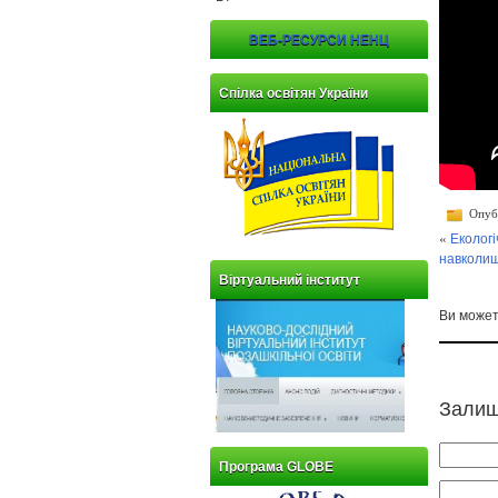
ВЕБ-РЕСУРСИ НЕНЦ
Спілка освітян України
Опубл
«
Еколог
навколи
Віртуальний інститут
Ви може
Залиш
Програма GLOBE