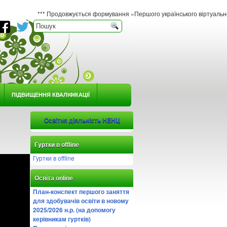
*** Продовжується формування «Першого українського віртуального гербарію ю
ПІДВИЩЕННЯ КВАЛІФІКАЦІЇ
Освітня діяльність НЕНЦ
Гуртки в offline
Гуртки в offline
Освіта online
План-конспект першого заняття
для здобувачів освіти в новому
2025/2026 н.р. (на допомогу
керівникам гуртків)