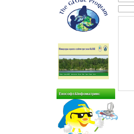
Екософт&Інфоматрикс