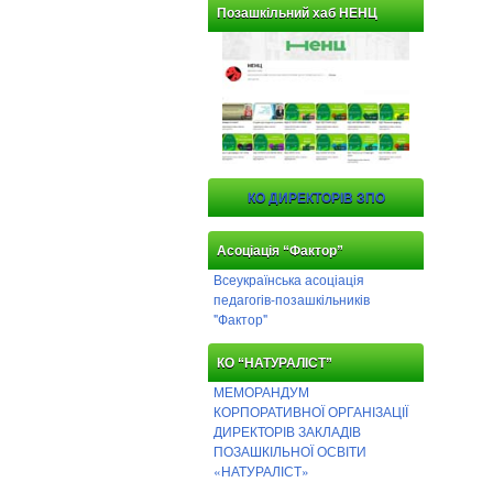
Позашкільний хаб НЕНЦ
КО ДИРЕКТОРІВ ЗПО
Асоціація “Фактор”
Всеукраїнська асоціація
педагогів-позашкільників
"Фактор"
КО “НАТУРАЛІСТ”
МЕМОРАНДУМ
КОРПОРАТИВНОЇ ОРГАНІЗАЦІЇ
ДИРЕКТОРІВ ЗАКЛАДІВ
ПОЗАШКІЛЬНОЇ ОСВІТИ
«НАТУРАЛІСТ»