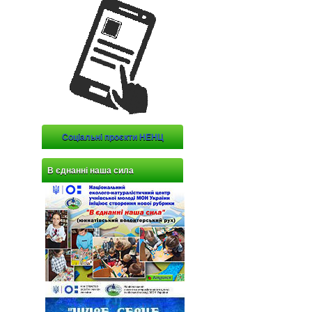
Соціальні проєкти НЕНЦ
В єднанні наша сила