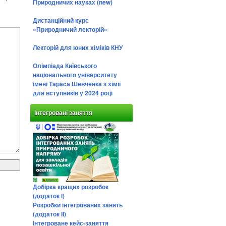
Природничих науках (new)
Дистанційний курс
«Природничий лекторій»
Лекторій для юних хіміків КНУ
Олімпіада Київського
національного університету
імені Тараса Шевченка з хімії
для вступників у 2024 році
Інтегровані заняття
Добірка кращих розробок
(додаток І)
Розробки інтегрованих занять
(додаток ІІ)
Інтегроване кейс-заняття