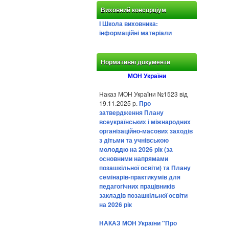
Виховний консорціум
І Школа виховника:
інформаційні матеріали
Нормативні документи
МОН України
Наказ МОН України №1523 від
19.11.2025 р.
Про
затвердження Плану
всеукраїнських і міжнародних
організаційно-масових заходів
з дітьми та учнівською
молоддю на 2026 рік (за
основними напрямами
позашкільної освіти) та Плану
семінарів-практикумів для
педагогічних працівників
закладів позашкільної освіти
на 2026 рік
НАКАЗ МОН України "Про