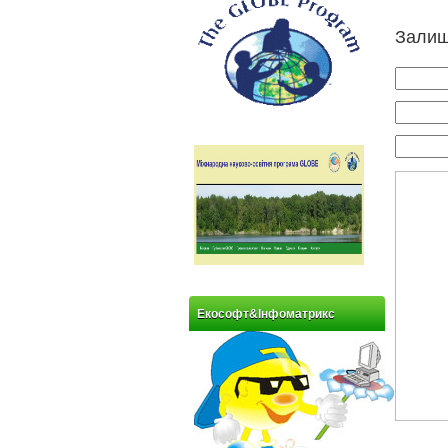
Залиш
Екософт&Інфоматрикс