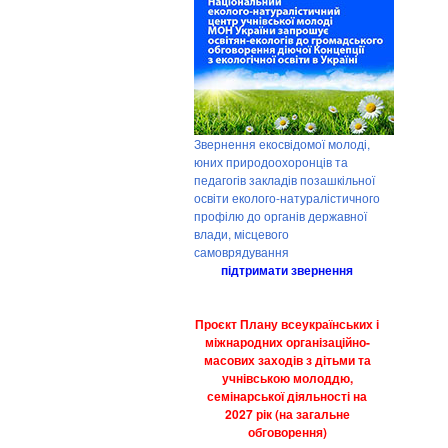
Звернення екосвідомої молоді,
юних природоохоронців та
педагогів закладів позашкільної
освіти еколого-натуралістичного
профілю до органів державної
влади, місцевого
самоврядування
підтримати звернення
Проєкт Плану всеукраїнських і
міжнародних організаційно-
масових заходів з дітьми та
учнівською молоддю,
семінарської діяльності на
2027 рік (на загальне
обговорення)