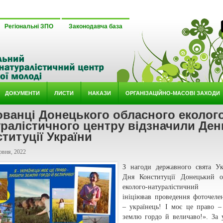
Регіональні ЗПО
Законодавча база
ДОКУМЕНТИ
ЛИСТИ
НАКАЗИ
ОРГАНІЗАЦІЙНО-МАСОВІ ЗАХОДИ
ванці Донецького обласного еколого
ралістичного центру відзначили Ден
титуції України
рвня, 2022
З нагоди державного свята Ук
Дня Конституції Донецький о
еколого-натуралістичний
ініціював проведення фоточел
– українець! І моє це право 
землю гордо й величаво!». За