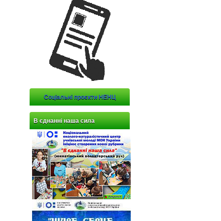
Соціальні проєкти НЕНЦ
В єднанні наша сила