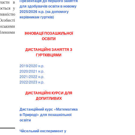
Презентація до першого заняття
ласти в
для здобувачів освіти в новому
ється у
2025/2026 н.р. (на допомогу
тивністю
керівникам гуртків)
Особисті
нськими
бленими
ІННОВАЦІЇ ПОЗАШКІЛЬНОЇ
ОСВІТИ
ДИСТАНЦІЙНІ ЗАНЯТТЯ З
ГУРТКІВЦЯМИ
2019/2020 н.р.
2020/2021 н.р.
2021/2022 н.р.
2022/2023 н.р.
ДИСТАНЦІЙНІ КУРСИ ДЛЯ
ДОПИТЛИВИХ
Дистанційний курс «Математика
в Природі» для позашкільної
освіти
Чѝсельний експеримент у