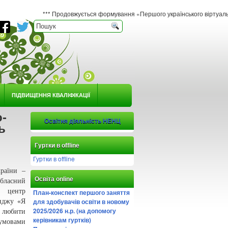
*** Продовжується формування «Першого українського віртуального гербарію 
ПІДВИЩЕННЯ КВАЛІФІКАЦІЇ
-
Освітня діяльність НЕНЦ
ь
Гуртки в offline
Гуртки в offline
раїни –
Освіта online
бласний
 центр
План-конспект першого заняття
для здобувачів освіти в новому
енджу «Я
2025/2026 н.р. (на допомогу
– любити
керівникам гуртків)
 умовами