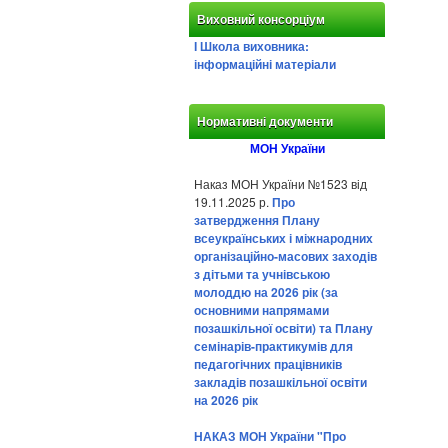
Виховний консорціум
І Школа виховника:
інформаційні матеріали
Нормативні документи
МОН України
Наказ МОН України №1523 від
19.11.2025 р.
Про
затвердження Плану
всеукраїнських і міжнародних
організаційно-масових заходів
з дітьми та учнівською
молоддю на 2026 рік (за
основними напрямами
позашкільної освіти) та Плану
семінарів-практикумів для
педагогічних працівників
закладів позашкільної освіти
на 2026 рік
НАКАЗ МОН України "Про