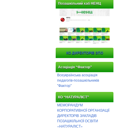
Позашкільний хаб НЕНЦ
КО ДИРЕКТОРІВ ЗПО
Асоціація “Фактор”
Всеукраїнська асоціація
педагогів-позашкільників
"Фактор"
КО “НАТУРАЛІСТ”
МЕМОРАНДУМ
КОРПОРАТИВНОЇ ОРГАНІЗАЦІЇ
ДИРЕКТОРІВ ЗАКЛАДІВ
ПОЗАШКІЛЬНОЇ ОСВІТИ
«НАТУРАЛІСТ»