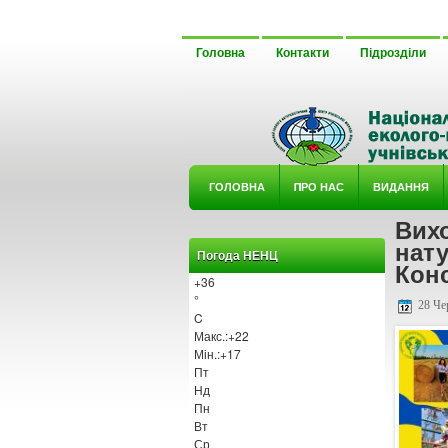
Головна
Контакти
Підрозділи
ГОЛОВНА
ΠРО НАС
ВИДАННЯ
Вихо
У ГУРТ
нату
Погода НЕНЦ
Конс
+
36
°
28 Че
C
Макс.:
+
22
Мін.:
+
17
Пт
Нд
Пн
Вт
Ср