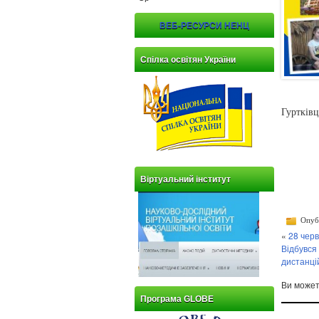
ВЕБ-РЕСУРСИ НЕНЦ
Спілка освітян України
Гуртків
Віртуальний інститут
Опубл
«
28 черв
Відбувся 
дистанці
Ви може
Програма GLOBE