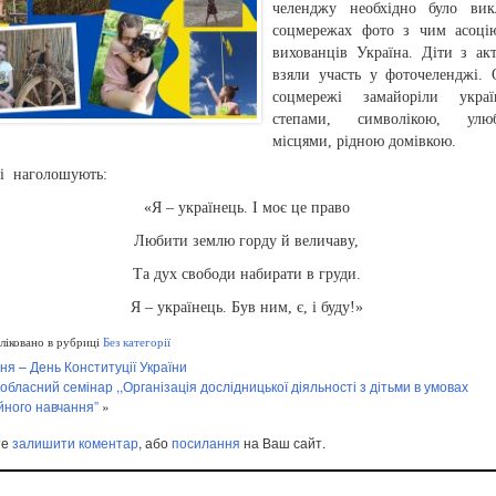
челенджу необхідно було вик
соцмережах фото з чим асоцію
вихованців Україна. Діти з ак
взяли участь у фоточеленджі. 
соцмережі замайоріли украї
степами, символікою, улю
місцями, рідною домівкою.
ці наголошують:
«Я – українець. І моє це право
Любити землю горду й величаву,
Та дух свободи набирати в груди.
Я – українець. Був ним, є, і буду!»
іковано в рубриці
Без категорії
ня – День Конституції України
обласний семінар ,,Організація дослідницької діяльності з дітьми в умовах
йного навчання”
»
те
залишити коментар
, або
посилання
на Ваш сайт.