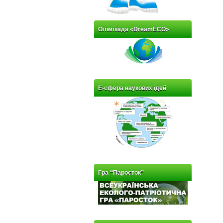
Олімпіада «DreamECO»
Е-сфера наукових ідей
Гра “Паросток”