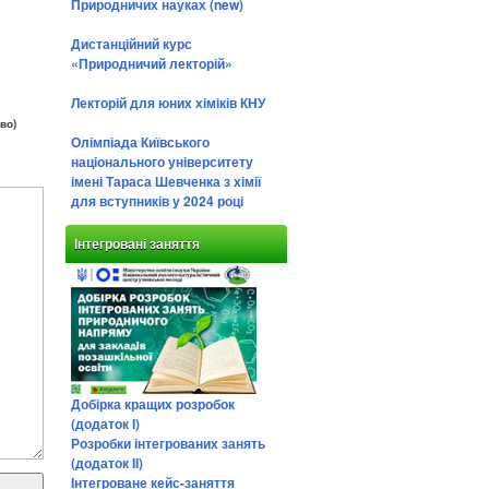
Природничих науках (new)
Дистанційний курс
«Природничий лекторій»
Лекторій для юних хіміків КНУ
во)
Олімпіада Київського
національного університету
імені Тараса Шевченка з хімії
для вступників у 2024 році
Інтегровані заняття
Добірка кращих розробок
(додаток І)
Розробки інтегрованих занять
(додаток ІІ)
Інтегроване кейс-заняття