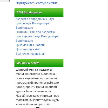
"Врятуй світ - сортуй сміття!"
АПН Вербицького
Академія природничих наук
професора Володимира
Вербицького
ПОЛОЖЕННЯ про Академію
природничих наук Володимира
Вербицького
Цикл лекцій з біології
Цикл лекцій з хімії
Безпечне позашкілля
Мобільна освіта
Шановні учні та педагоги!
Мобільна еколого-біологічна
освіта – це новий віртуальний
проект, який пропонує всім, хто
бажає, пройти мобільні онлайн-
курси з біології та екології.
Навчайтеся за зручним для вас
графіком, використовуючи будь-
який мобільний пристрій!