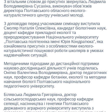
З вітальним словом до присутніх звернулась Людмила
Володимирівна Сусахіна, виконувач обов’язків
директора Полтавського обласного еколого-
натуралістичного центру учнівської молоді.
З доповіддю перед учасниками семінару виступила
Смоляр Наталія Олексіївна, кандидат біологічних наук,
доцент кафедри прикладної екології та
природокористування Національного університету
,,Полтавська політехніка імені Юрія Кондратюка”, яка
ознайомила присутніх з особливостями еколого-
натуралістичної пошукової роботи школярів в умовах
надзвичайних ситуацій.
Методичними підходами до дистанційної підтримки
науково-дослідницької діяльності учнів поділилась
Оніпко Валентина Володимирівна, доктор педагогічних
наук, професор кафедри ботаніки, екології та методики
навчання біології Полтавського національного
педагогічного університету.
Білявська Людмила Григорівна, доктор
сільськогосподарських наук, професор кафедри
селекції, насінництва і генетики Полтавського
державного аграрного університету виступила з