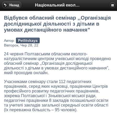
Національний еколого-натуралістичний центр
Назад
Відбувся обласний семінар ,,Організація
дослідницької діяльності з дітьми в
умовах дистанційного навчання”
Автор:
Petlitskaya
Вівторок, Чер 28, 22
24 червня Полтавським обласним еколого-
натуралістичним центром учнівської молоді проведено
обласний семінар ,,Організація дослідницької
діяльності з дітьми в умовах дистанційного навчання”,
який проходив онлайн.
Учасниками семінару стали 112 педагогічних
працівників, серед яких науковці, працівники Центрів
професійного розвитку педагогічних працівників,
зокрема Полтавської і Зіньківської міської ради,
педагогічні працівники 8 закладів позашкільної освіти
та учителі закладів загальної середньої освіти області
(їх переважна більшість – 95 чоловік).