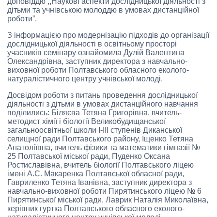
доповіддю ,,Наукові аспекти дослідницької діяльності з
дітьми та учнівською молоддю в умовах дистанційної
роботи”.
З інформацією про модернізацію підходів до організації
дослідницької діяльності в освітньому просторі
учасників семінару ознайомила Дулій Валентина
Олександрівна, заступник директора з навчально-
виховної роботи Полтавського обласного еколого-
натуралістичного центру учнівської молоді.
Досвідом роботи з питань проведення дослідницької
діяльності з дітьми в умовах дистанційного навчання
поділились: Біляєва Тетяна Григорівна, вчитель-
методист хімії і біології Великобудищанської
загальноосвітньої школи І-ІІІ ступенів Диканської
селищної ради Полтавського району, Іщенко Тетяна
Анатоліївна, вчитель фізики та математики гімназії №
25 Полтавської міської ради, Пуденко Оксана
Ростиславівна, вчитель біології Полтавського ліцею
імені А.С. Макаренка Полтавської обласної ради,
Гавриленко Тетяна Іванівна, заступник директора з
навчально-виховної роботи Пирятинського ліцею № 6
Пирятинської міської ради, Лаврик Наталія Миколаївна,
керівник гуртка Полтавського обласного еколого-