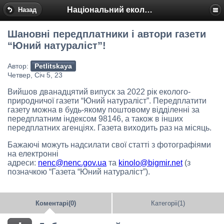
Національний еколого-натуралістичний центр
Назад
Шановні передплатники і автори газети
“Юний натураліст”!
Автор:
Petlitskaya
Четвер, Січ 5, 23
Вийшов дванадцятий випуск за 2022 рік еколого-
природничої газети “Юний натураліст”. Передплатити
газету можна в будь-якому поштовому відділенні за
передплатним індексом 98146, а також в інших
передплатних агенціях. Газета виходить раз на місяць.
Бажаючі можуть надсилати свої статті з фотографіями
на електронні
адреси:
nenc@nenc.gov.ua
та
kinolo@bigmir.net
(з
позначкою “Газета “Юний натураліст”).
Коментарі(0)
Категоріі(1)