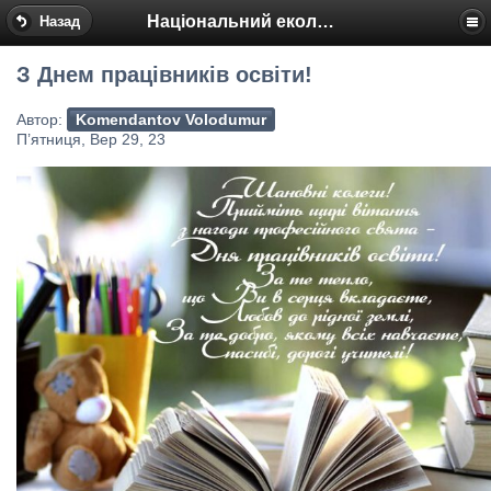
Національний еколого-натуралістичний центр
Назад
З Днем працівників освіти!
Автор:
Komendantov Volodumur
П’ятниця, Вер 29, 23