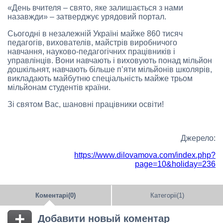
«День вчителя – свято, яке залишається з нами
назавжди» – затверджує урядовий портал.
Сьогодні в незалежній Україні майже 860 тисяч
педагогів, вихователів, майстрів виробничого
навчання, науково-педагогічних працівників і
управлінців. Вони навчають і виховують понад мільйон
дошкільнят, навчають більше п’яти мільйонів школярів,
викладають майбутню спеціальність майже трьом
мільйонам студентів країни.
Зі святом Вас, шановні працівники освіти!
Джерело:
https://www.dilovamova.com/index.php?
page=10&holiday=236
Коментарі(0)
Категоріі(1)
Добавити новый коментар