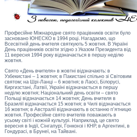
Професійне Міжнародне свято працівників освіти було
засновано ЮНЕСКО в 1994 році. Нагадаємо, що
Всесвітній день вчителя святкують 5 жовтня. В Україні
День працівників освіти згідно з Указом Президента від
11 вересня 1994 року відзначається в першу неділю
жовтня.
Свято «День вчителя» в жовтні відзначають: в
Узбекистані – 1 жовтня; в Пакистані спільно зі Світовим
святом; на Шрі-Ланці – 6 жовтня; в Лаосі, Білорусі,
Киргизстані, Латвії, Україні відзначається в першу
неділю жовтня; Національний день освіти – свято
Польщі відзначається 14 жовтня; День вчителя в
Бразилії відзначається 15 жовтня; в Чилі відзначається
16 жовтня; в Австралії відзначають в останню п’ятницю
жовтня. Професійне свято вчителів поважають в
усьому світі і кожній культурі. Наприклад, це свято
вересня в Індії, Сінгапурі, Гонконзі і КНР, в Аргентині, в
Гондурасі, в Брунеї, на Тайвані.