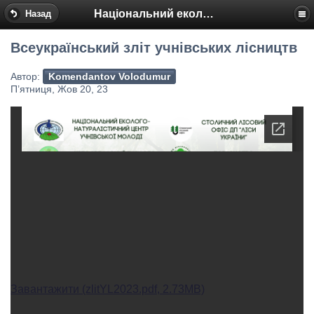
Національний еколого-натуралістичний центр
Назад
Всеукраїнський зліт учнівських лісництв
Автор:
Komendantov Volodumur
П’ятниця, Жов 20, 23
Завантажити (zlitYL2023.pdf, 2.73MB)