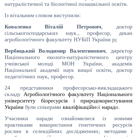
натуралістичної та біологічної позашкільної освіти.
Із вітальним словом виступили:
Коваленко Віталій Петрович
, доктор
сільськогосподарських наук., професор, декан
агробіологічного факультету НУБіП України р
;
Вербицький Володимир Валентинович
, директор
Національного еколого-натуралістичного центру
учнівської молоді МОН України, академік
Національної академії наук вищої освіти, доктор
педагогічних наук, професор.
24 представники професорсько-викладацького
складу
Агробіологічного факультету Національного
університету біоресурсів і природокористування
України
були
спікерами
кваліфікаційн
ої
нарад
и.
Учасники наради ознайомилися із новими
практиками використання генетичних ресурсів
рослин в селекційних дослідженнях; методами і