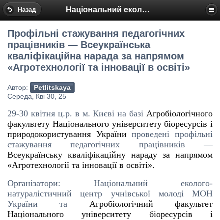
Національний еколого-натуралістичний центр
Назад
Профільні стажування педагогічних
працівників — Всеукраїнська
кваліфікаційна нарада за напрямом
«Агротехнології та інновації в освіті»
Автор:
Petlitskaya
Середа, Кві 30, 25
29-30 квітня ц.р. в м. Києві на базі
Агробіологічного
факультету Національного університету біоресурсів і
природокористування України
проведені профільні
стажування педагогічних працівників —
Всеукраїнську кваліфікаційну нараду за напрямом
«Агротехнології та інновації в освіті»
.
Організатори: Національний еколого-
натуралістичний центр учнівської молоді МОН
України та
Агробіологічний факультет
Національного університету біоресурсів і