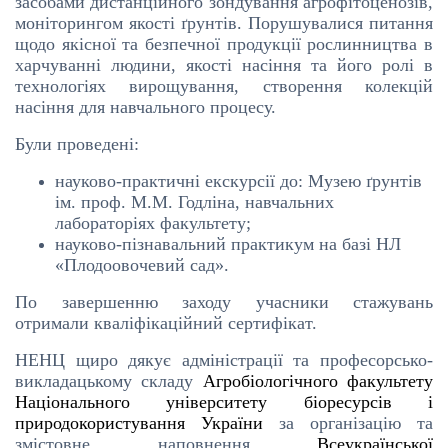
засобами дистанційного зондування агрофітоценозів,
моніторингом якості ґрунтів. Порушувалися питання
щодо якісної та безпечної продукції рослинництва в
харчуванні людини, якості насіння та його ролі в
технологіях вирощування, створення колекцій
насіння для навчального процесу.
Були проведені:
науково-практичні екскурсії до: Музею ґрунтів
ім. проф. М.М. Годліна, навчальних
лабораторіях факультету;
науково-пізнавальний практикум на базі
НЛ
«Плодоовочевий сад».
По завершенню заходу учасники стажувань
отримали кваліфікаційний сертифікат.
НЕНЦ щиро дякує адміністрації та професорсько-
викладацькому складу
Агробіологічного факультету
Національного університету біоресурсів і
природокористування України
за організацію та
змістовне наповнення
Всеукраїнської