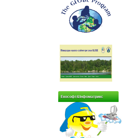
Екософт&Інфоматрикс