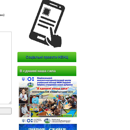
во)
Соціальні проєкти НЕНЦ
В єднанні наша сила