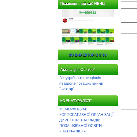
Позашкільний хаб НЕНЦ
КО ДИРЕКТОРІВ ЗПО
Асоціація “Фактор”
Всеукраїнська асоціація
педагогів-позашкільників
"Фактор"
КО “НАТУРАЛІСТ”
МЕМОРАНДУМ
КОРПОРАТИВНОЇ ОРГАНІЗАЦІЇ
ДИРЕКТОРІВ ЗАКЛАДІВ
ПОЗАШКІЛЬНОЇ ОСВІТИ
«НАТУРАЛІСТ»