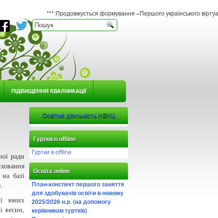
*** Продовжується формування «Першого українського віртуального гербарі
ПІДВИЩЕННЯ КВАЛІФІКАЦІЇ
и
Освітня діяльність НЕНЦ
Гуртки в offline
Гуртки в offline
ної ради
иховання
Освіта online
 на базі
План-конспект першого заняття
.
для здобувачів освіти в новому
ії юних
2025/2026 н.р. (на допомогу
керівникам гуртків)
і весни,