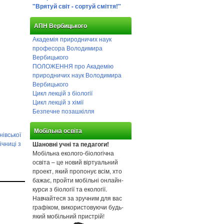
"Врятуй світ - сортуй сміття!"
АПН Вербицького
Академія природничих наук
професора Володимира
Вербицького
ПОЛОЖЕННЯ про Академію
природничих наук Володимира
Вербицького
Цикл лекцій з біології
Цикл лекцій з хімії
Безпечне позашкілля
Мобільна освіта
нівської
ічниці з
Шановні учні та педагоги!
Мобільна еколого-біологічна
освіта – це новий віртуальний
проект, який пропонує всім, хто
бажає, пройти мобільні онлайн-
курси з біології та екології.
Навчайтеся за зручним для вас
графіком, використовуючи будь-
який мобільний пристрій!