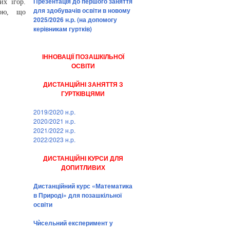
Презентація до першого заняття
их ігор.
для здобувачів освіти в новому
кою, що
2025/2026 н.р. (на допомогу
керівникам гуртків)
ІННОВАЦІЇ ПОЗАШКІЛЬНОЇ
ОСВІТИ
ДИСТАНЦІЙНІ ЗАНЯТТЯ З
ГУРТКІВЦЯМИ
2019/2020 н.р.
2020/2021 н.р.
2021/2022 н.р.
2022/2023 н.р.
ДИСТАНЦІЙНІ КУРСИ ДЛЯ
ДОПИТЛИВИХ
Дистанційний курс «Математика
в Природі» для позашкільної
освіти
Чѝсельний експеримент у