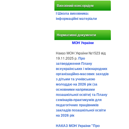
Виховний консорціум
І Школа виховника:
інформаційні матеріали
Нормативні документи
МОН України
Наказ МОН України №1523 від
19.11.2025 р.
Про
затвердження Плану
всеукраїнських і міжнародних
організаційно-масових заходів
з дітьми та учнівською
молоддю на 2026 рік (за
основними напрямами
позашкільної освіти) та Плану
семінарів-практикумів для
педагогічних працівників
закладів позашкільної освіти
на 2026 рік
НАКАЗ МОН України "Про