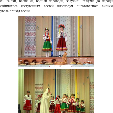
али гаївки, веснянки, водили хороводи, залучили глядачів до народн
закінчилось частуванням гостей власноруч виготовленою випіч
увала прихід весни.