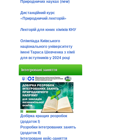
Природничих науках (new)
Дистанційний курс
«Природничий лекторій»
Лекторій для юних хіміків КНУ
Олімпіада Київського
національного університету
імені Тараса Шевченка з хімії
для вступників у 2024 році
Інтегровані заняття
Добірка кращих розробок
(додаток І)
Розробки інтегрованих занять
(додаток ІІ)
Інтегроване кейс-заняття