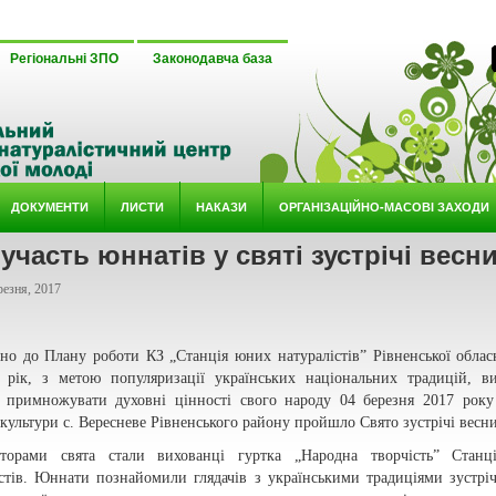
Регіональні ЗПО
Законодавча база
ДОКУМЕНТИ
ЛИСТИ
НАКАЗИ
ОРГАНІЗАЦІЙНО-МАСОВІ ЗАХОДИ
участь юннатів у святі зустрічі весн
езня, 2017
дно до Плану роботи КЗ „Станція юних натуралістів” Рівненської облас
 рік, з метою популяризації українських національних традицій, в
 примножувати духовні цінності свого народу 04 березня 2017 року
культури с. Вересневе Рівненського району пройшло Свято зустрічі весни
аторами свята стали вихованці гуртка „Народна творчість” Станц
істів. Юннати познайомили глядачів з українськими традиціями зустріч