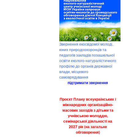
Звернення екосвідомої молоді,
юних природоохоронців та
педагогів закладів позашкільної
освіти еколого-натуралістичного
профілю до органів державної
влади, місцевого
самоврядування
підтримати звернення
Проєкт Плану всеукраїнських і
міжнародних організаційно-
масових заходів з дітьми та
учнівською молоддю,
семінарської діяльності на
2027 рік (на загальне
обговорення)