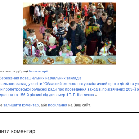
іковано в рубриці
Без категорії
береження позашкільних навчальних закладів
унального закладу освіти “Обласний еколого-натуралістичний центр дітей та уч
Дніпропетровської обласної ради про проведення заходів, присвячених 203-й р
ження та 156-й річниці від дня смерті Т. Г. Шевченка
»
те
залишити коментар
, або
посилання
на Ваш сайт.
ити коментар