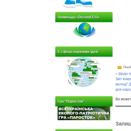
Олімпіада «DreamECO»
Е-сфера наукових ідей
Опубл
«
Щодо з
Звіт ком
молоді” 
дня народ
Ви може
Гра “Паросток”
Залиш