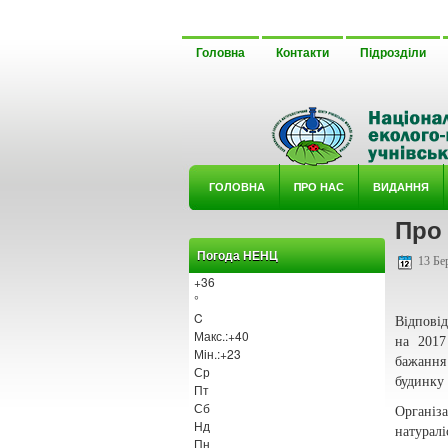
Головна
Контакти
Підрозділи
ГОЛОВНА
ΠРО НАС
ВИДАННЯ
Про 
У ГУРТ
Погода НЕНЦ
13 Бер
+
36
°
C
Відпові
Макс.:
+
40
на 2017
Мін.:
+
23
бажання
Ср
будинку 
Пт
Сб
Організ
Нд
натурал
Пн