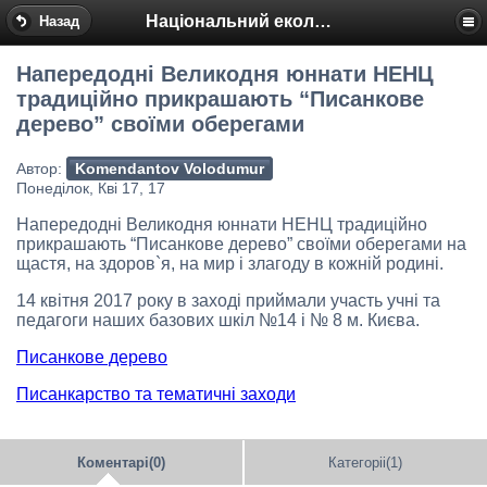
Національний еколого-натуралістичний центр
Назад
Напередодні Великодня юннати НЕНЦ
традиційно прикрашають “Писанкове
дерево” своїми оберегами
Автор:
Komendantov Volodumur
Понеділок, Кві 17, 17
Напередодні Великодня юннати НЕНЦ традиційно
прикрашають “Писанкове дерево” своїми оберегами на
щастя, на здоров`я, на мир і злагоду в кожній родині.
14 квітня 2017 року в заході приймали участь учні та
педагоги наших базових шкіл №14 і № 8 м. Києва.
Писанкове дерево
Писанкарство та тематичні заходи
Коментарі(0)
Категоріі(1)